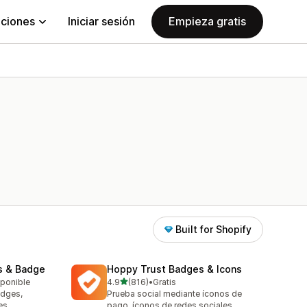
aciones
Iniciar sesión
Empieza gratis
Built for Shopify
s & Badge
Hoppy Trust Badges & Icons
de 5 estrellas
sponible
4.9
(816)
•
Gratis
816 reseñas en total
adges,
Prueba social mediante íconos de
es
pago, íconos de redes sociales,