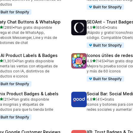
oductos
Built for Shopify
Built for Shopify
aty Chat Buttons & WhatsApp
SEOAnt ‑ Trust Badges
de 5 estrellas
de 5 estrellas
(289)
•
Plan gratis disponible
4.9
(654)
•
Gratis
 reseñas en total
654 reseñas en total
ega el chat de WhatsApp,
¡Rápido y gratis! Icono/Insi
ebook Messenger, Line y más de
código. Compatible Oberl
botones de chat
Built for Shopify
 AI Product Labels & Badges
Iconos útiles de redes
de 5 estrellas
de 5 estrellas
(1,301)
•
Plan gratis disponible
4.9
(145)
•
Plan gratis dis
1 reseñas en total
145 reseñas en total
enta las ventas con etiquetas de
Mejora tu prueba social co
ductos con IA, distintivos de
y más de 60 íconos
ductos e iconos
Built for Shopify
Built for Shopify
mix Product Badges & Labels
Social Bar: Social Med
de 5 estrellas
de 5 estrellas
(21)
•
Plan gratis disponible
4.8
(41)
•
Gratis
reseñas en total
41 reseñas en total
a insignias y etiquetas de
Iconos y botones para com
ductos para que tu tienda brille
redes sociales y aumentar 
Built for Shopify
sy Google Customer Reviews
XB: Trust Badges & Tr