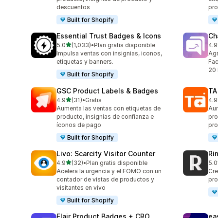
descuentos
pr
Built for Shopify
Essential Trust Badges & Icons
Ch
de 5 estrellas
5.0
(1,033)
•
Plan gratis disponible
4.9
1033 reseñas en total
289
Impulsa ventas con insignias, iconos,
Agr
etiquetas y banners.
Fac
20 
Built for Shopify
GSC Product Labels & Badges
TA
de 5 estrellas
4.9
(31)
•
Gratis
4.9
31 reseñas en total
130
Aumenta las ventas con etiquetas de
Aum
producto, insignias de confianza e
pro
íconos de pago
pro
Built for Shopify
Livo: Scarcity Visitor Counter
Ri
de 5 estrellas
4.9
(32)
•
Plan gratis disponible
5.0
32 reseñas en total
21 
Acelera la urgencia y el FOMO con un
Cre
contador de vistas de productos y
pro
visitantes en vivo
Built for Shopify
Flair Product Badges + CRO
ea