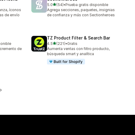
de 5 estrellas
5.0
(54)
•
Prueba gratis disponible
54 reseñas en total
anza, íconos
Agrega secciones, paquetes, insignias
ias de envío
de confianza y más con Sectionheroes
TZ Product Filter & Search Bar
de 5 estrellas
ponible
4.5
(221)
•
Gratis
221 reseñas en total
ncremento de
Aumenta ventas con filtro producto,
búsqueda smart y analítica
Built for Shopify