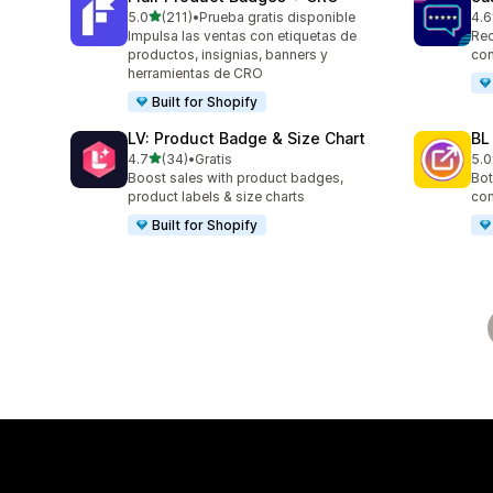
de 5 estrellas
5.0
(211)
•
Prueba gratis disponible
4.6
211 reseñas en total
23 
Impulsa las ventas con etiquetas de
Rec
productos, insignias, banners y
con
herramientas de CRO
Built for Shopify
LV: Product Badge & Size Chart
BL
de 5 estrellas
4.7
(34)
•
Gratis
5.0
34 reseñas en total
18 
Boost sales with product badges,
Bot
product labels & size charts
com
Built for Shopify