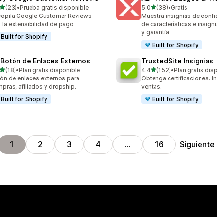
de 5 estrellas
de 5 estrellas
(23)
•
Prueba gratis disponible
5.0
(38)
•
Gratis
reseñas en total
38 reseñas en total
opila Google Customer Reviews
Muestra insignias de confi
 la extensibilidad de pago
de características e insign
y garantía
Built for Shopify
Built for Shopify
 Botón de Enlaces Externos
TrustedSite Insignias
de 5 estrellas
de 5 estrellas
(18)
•
Plan gratis disponible
4.4
(152)
•
Plan gratis dis
reseñas en total
152 reseñas en total
ón de enlaces externos para
Obtenga certificaciones. I
pras, afiliados y dropship.
ventas.
Built for Shopify
Built for Shopify
Siguiente
1
2
3
4
…
16