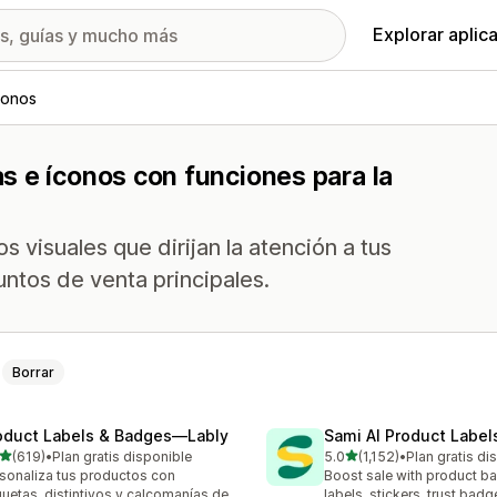
Explorar aplic
conos
s e íconos con funciones para la
s visuales que dirijan la atención a tus
ntos de venta principales.
Borrar
oduct Labels & Badges—Lably
Sami AI Product Label
de 5 estrellas
de 5 estrellas
(619)
•
Plan gratis disponible
5.0
(1,152)
•
Plan gratis di
 reseñas en total
1152 reseñas en total
sonaliza tus productos con
Boost sale with product b
quetas, distintivos y calcomanías de
labels, stickers, trust badg