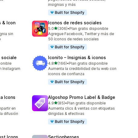
insignias y más
Built for Shopify
 & Icon
Iconos de redes sociales
de 5 estrellas
5.0
(306)
•
Plan gratis disponible
306 reseñas en total
gnia sin
Agregue Facebook, Twitter y más de
o
50 íconos de redes sociales
Built for Shopify
 sociale
Iconito – Insignias & iconos
de 5 estrellas
ponible
4.8
(166)
•
Plan gratis disponible
166 reseñas en total
n Instagram
Aumenta la credibilidad de tu web con
iconos de confianza
Built for Shopify
ia Icons
Algoshop Promo Label & Badge
de 5 estrellas
4.9
(85)
•
Plan gratis disponible
85 reseñas en total
partir en
Aumenta clics & ventas con etiquetas
la difusión
dirigidas & efectivas
Built for Shopify
ust Icons
Sectionheroes