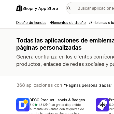
Shopify App Store
Diseño de tiendas
Elementos de diseño
Emblemas e í
Todas las aplicaciones de emblema
páginas personalizadas
Genera confianza en los clientes con ícono
productos, enlaces de redes sociales y pu
368 aplicaciones con
Páginas personalizadas
DECO Product Labels & Badges
Pr
de 5 estrellas
5.0
(1,512)
•
Plan gratis disponible
5.0
1512 reseñas en total
619
Aumenta las ventas con etiquetas de
Per
producto, insignias de producto y
eti