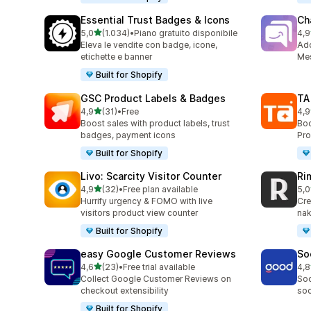
Essential Trust Badges & Icons
Ch
stelle su 5
5,0
(1.034)
•
Piano gratuito disponibile
4,9
1034 recensioni totali
289
Eleva le vendite con badge, icone,
Ad
etichette e banner
Mes
Built for Shopify
GSC Product Labels & Badges
TA
stelle su 5
4,9
(31)
•
Free
4,9
31 recensioni totali
130
Boost sales with product labels, trust
Boo
badges, payment icons
Pro
Built for Shopify
Livo: Scarcity Visitor Counter
Ri
stelle su 5
4,9
(32)
•
Free plan available
5,0
32 recensioni totali
21 
Hurrify urgency & FOMO with live
Cre
visitors product view counter
nak
Built for Shopify
easy Google Customer Reviews
So
stelle su 5
4,6
(23)
•
Free trial available
4,8
23 recensioni totali
41 
Collect Google Customer Reviews on
Soc
checkout extensibility
soc
Built for Shopify