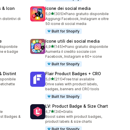
 & Icon
Icone dei social media
stelle su 5
5,0
(305)
•
Piano gratuito disponibile
305 recensioni totali
distintivi di
Aggiungi Facebook, Instagram e oltre
50 icone di social media
Built for Shopify
e
Icone utili dei social media
stelle su 5
disponibile
4,9
(145)
•
Piano gratuito disponibile
145 recensioni totali
one e badge
Aumenta il credito sociale con
Facebook, Instagram e 60+ icone
Built for Shopify
 Distint
Flair Product Badges + CRO
stelle su 5
isponibile
5,0
(211)
•
Free trial available
211 recensioni totali
etichette
Drive sales with product labels,
badges, banners and CRO tools
Built for Shopify
LV: Product Badge & Size Chart
stelle su 5
le
4,7
(34)
•
Gratis
34 recensioni totali
ust Badges &
Boost sales with product badges,
product labels & size charts
Built for Shopify