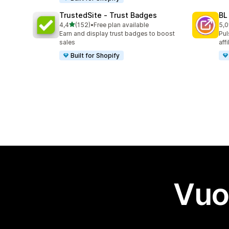
TrustedSite ‑ Trust Badges
BL
stelle su 5
4,4
(152)
•
Free plan available
5,0
152 recensioni totali
18 
Earn and display trust badges to boost
Pul
sales
aff
Built for Shopify
Vuo