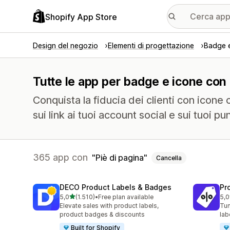
Shopify App Store
Design del negozio
Elementi di progettazione
Badge 
Tutte le app per badge e icone con f
Conquista la fiducia dei clienti con icone 
sui link ai tuoi account social e sui tuoi pun
365 app con
Piè di pagina
Cancella
DECO Product Labels & Badges
Pr
stelle su 5
5,0
(1.510)
•
Free plan available
5,0
1510 recensioni totali
619
Elevate sales with product labels,
Tun
product badges & discounts
lab
Built for Shopify