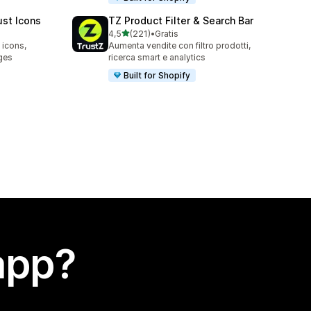
ust Icons
TZ Product Filter & Search Bar
stelle su 5
4,5
(221)
•
Gratis
221 recensioni totali
 icons,
Aumenta vendite con filtro prodotti,
ges
ricerca smart e analytics
Built for Shopify
app?