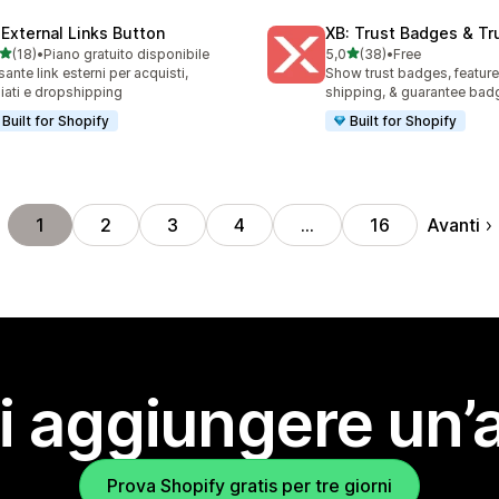
 External Links Button
XB: Trust Badges & Tr
stelle su 5
stelle su 5
(18)
•
Piano gratuito disponibile
5,0
(38)
•
Free
recensioni totali
38 recensioni totali
sante link esterni per acquisti,
Show trust badges, feature
iliati e dropshipping
shipping, & guarantee bad
Built for Shopify
Built for Shopify
Avanti
1
2
3
4
…
16
i aggiungere un’
Prova Shopify gratis per tre giorni