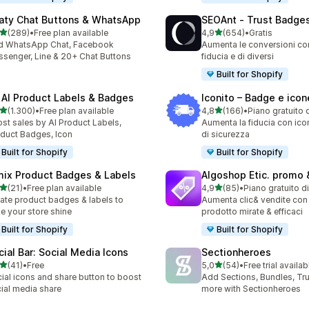
aty Chat Buttons & WhatsApp
SEOAnt ‑ Trust Badges
stelle su 5
stelle su 5
(289)
•
Free plan available
4,9
(654)
•
Gratis
 recensioni totali
654 recensioni totali
d WhatsApp Chat, Facebook
Aumenta le conversioni con 
senger, Line & 20+ Chat Buttons
fiducia e di diversi
Built for Shopify
 AI Product Labels & Badges
Iconito – Badge e icon
stelle su 5
stelle su 5
(1.300)
•
Free plan available
4,8
(166)
•
Piano gratuito 
0 recensioni totali
166 recensioni totali
st sales by AI Product Labels,
Aumenta la fiducia con ic
duct Badges, Icon
di sicurezza
Built for Shopify
Built for Shopify
mix Product Badges & Labels
Algoshop Etic. promo &
stelle su 5
stelle su 5
(21)
•
Free plan available
4,9
(85)
•
Piano gratuito d
recensioni totali
85 recensioni totali
ate product badges & labels to
Aumenta clic& vendite con 
e your store shine
prodotto mirate & efficaci
Built for Shopify
Built for Shopify
cial Bar: Social Media Icons
Sectionheroes
stelle su 5
stelle su 5
(41)
•
Free
5,0
(54)
•
Free trial availab
recensioni totali
54 recensioni totali
ial icons and share button to boost
Add Sections, Bundles, Tr
ial media share
more with Sectionheroes