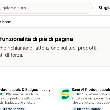
Sfogli
e icone
unzionalità di piè di pagina
che richiamano l’attenzione sui tuoi prodotti,
ti di forza.
oduct Labels & Badges—Lably
Sami AI Product Label
stelle su 5
stelle su 5
(619)
•
Free plan available
5,0
(1.152)
•
Piano gratuito
 recensioni totali
1152 recensioni totali
e your products with product
Boost sale with product b
els, badges, and stickers
labels, stickers, trust badg
Built for Shopify
Built for Shopify