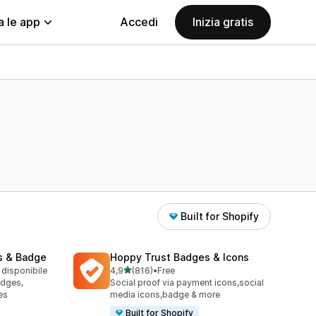
a le app
Accedi
Inizia gratis
Built for Shopify
s & Badge
Hoppy Trust Badges & Icons
stelle su 5
 disponibile
4,9
(816)
•
Free
816 recensioni totali
adges,
Social proof via payment icons,social
es
media icons,badge & more
Built for Shopify