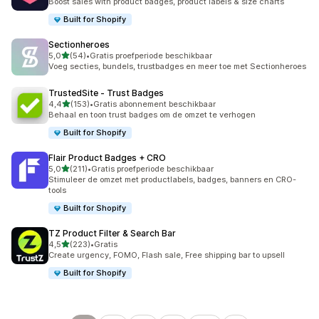
Boost sales with product badges, product labels & size charts
Built for Shopify
Sectionheroes
van 5 sterren
5,0
(54)
•
Gratis proefperiode beschikbaar
54 recensies in totaal
Voeg secties, bundels, trustbadges en meer toe met Sectionheroes
TrustedSite ‑ Trust Badges
van 5 sterren
4,4
(153)
•
Gratis abonnement beschikbaar
153 recensies in totaal
Behaal en toon trust badges om de omzet te verhogen
Built for Shopify
Flair Product Badges + CRO
van 5 sterren
5,0
(211)
•
Gratis proefperiode beschikbaar
211 recensies in totaal
Stimuleer de omzet met productlabels, badges, banners en CRO-
tools
Built for Shopify
TZ Product Filter & Search Bar
van 5 sterren
4,5
(223)
•
Gratis
223 recensies in totaal
Create urgency, FOMO, Flash sale, Free shipping bar to upsell
Built for Shopify