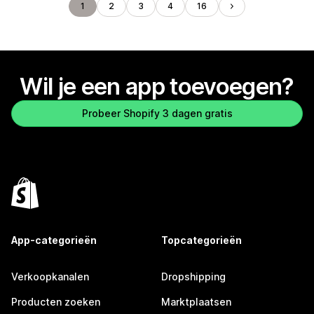
1
2
3
4
16
Wil je een app toevoegen?
Probeer Shopify 3 dagen gratis
App-categorieën
Topcategorieën
Verkoopkanalen
Dropshipping
Producten zoeken
Marktplaatsen