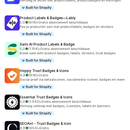
Verhoog je omzet met productlabels, productbadges en kortingen
Built for Shopify
Product Labels & Badges—Lably
van 5 sterren
5,0
(619)
•
Gratis abonnement beschikbaar
619 recensies in totaal
Pas je producten aan met productlabels, badges en stickers
Built for Shopify
Sami AI Product Labels & Badge
van 5 sterren
5,0
(1.154)
•
Gratis abonnement beschikbaar
1154 recensies in totaal
Boost sale with product badges, labels, stickers, trust badges
Built for Shopify
Hoppy Trust Badges & Icons
van 5 sterren
4,9
(818)
•
Gratis
818 recensies in totaal
Social proof via betaaliconen, socialmedia-iconen, badges en meer
Built for Shopify
Essential Trust Badges & Icons
van 5 sterren
5,0
(1.042)
•
Gratis abonnement beschikbaar
1042 recensies in totaal
Verhoog verkoop met badges, icoontjes, labels en banners.
Built for Shopify
SEOAnt ‑ Trust Badges & Icon
van 5 sterren
4,9
(654)
•
Gratis
654 recensies in totaal