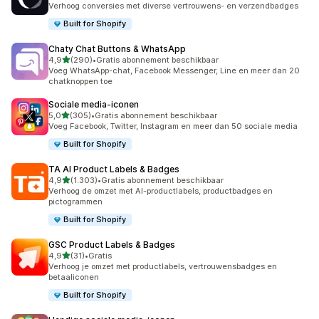
Verhoog conversies met diverse vertrouwens- en verzendbadges
Built for Shopify
Chaty Chat Buttons & WhatsApp
van 5 sterren
4,9
(290)
•
Gratis abonnement beschikbaar
290 recensies in totaal
Voeg WhatsApp-chat, Facebook Messenger, Line en meer dan 20
chatknoppen toe
Sociale media‑iconen
van 5 sterren
5,0
(305)
•
Gratis abonnement beschikbaar
305 recensies in totaal
Voeg Facebook, Twitter, Instagram en meer dan 50 sociale media
Built for Shopify
TA AI Product Labels & Badges
van 5 sterren
4,9
(1.303)
•
Gratis abonnement beschikbaar
1303 recensies in totaal
Verhoog de omzet met AI-productlabels, productbadges en
pictogrammen
Built for Shopify
GSC Product Labels & Badges
van 5 sterren
4,9
(31)
•
Gratis
31 recensies in totaal
Verhoog je omzet met productlabels, vertrouwensbadges en
betaaliconen
Built for Shopify