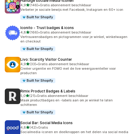
Handige sociale media‑iconen
van 5 sterren
4,9
(146)
•
Gratis abonnement beschikbaar
146 recensies in totaal
Verbeter je sociale bewijs met Facebook, Instagram en 60+ icon
Built for Shopify
Iconito ‑ Trust badges & icons
van 5 sterren
4,8
(166)
•
Gratis abonnement beschikbaar
166 recensies in totaal
Vertrouwensbadges en pictogrammen voor je winkel, winkelwagen
en checkout
Built for Shopify
Livo: Scarcity Visitor Counter
van 5 sterren
4,9
(33)
•
Gratis abonnement beschikbaar
33 recensies in totaal
Creëer urgentie en FOMO met de live weergaventeller voor
producten
Built for Shopify
Rimix Product Badges & Labels
van 5 sterren
5,0
(21)
•
Gratis abonnement beschikbaar
21 recensies in totaal
Maak productbadges en -labels aan om je winkel te laten
schitteren
Built for Shopify
Social Bar: Social Media Icons
van 5 sterren
4,8
(42)
•
Gratis
42 recensies in totaal
Socialmedia-iconen en deelknoppen om het delen via social media