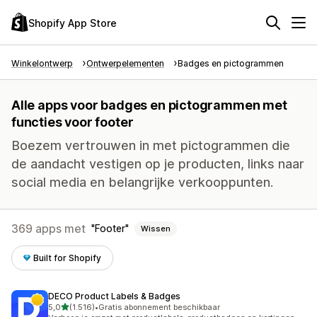
Shopify App Store
Winkelontwerp
Ontwerpelementen
Badges en pictogrammen
Alle apps voor badges en pictogrammen met
functies voor footer
Boezem vertrouwen in met pictogrammen die
de aandacht vestigen op je producten, links naar
social media en belangrijke verkooppunten.
369 apps met
Footer
Wissen
Built for Shopify
DECO Product Labels & Badges
van 5 sterren
5,0
(1.516)
•
Gratis abonnement beschikbaar
1516 recensies in totaal