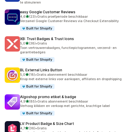
te stimuleren
easy Google Customer Reviews
van 5 sterren
4,6
(23)
•
Gratis proefperiode beschikbaar
23 recensies in totaal
Verzamel Google Customer Reviews via Checkout Extensibility
Built for Shopify
XB: Trust Badges & Trust Icons
van 5 sterren
5,0
(38)
•
Gratis
38 recensies in totaal
Toon vertrouwensbadges, functiepictogrammen, verzend- en
garantiebadges
Built for Shopify
BL External Links Button
van 5 sterren
5,0
(18)
•
Gratis abonnement beschikbaar
18 recensies in totaal
Knop met externe links voor aankopen, affiliates en dropshipping
Built for Shopify
Algoshop promo etiket & badge
van 5 sterren
4,9
(85)
•
Gratis abonnement beschikbaar
85 recensies in totaal
Verhoog klikken en verkoop met gerichte, krachtige label
Built for Shopify
LV: Product Badge & Size Chart
van 5 sterren
4,7
(36)
•
Gratis
36 recensies in totaal