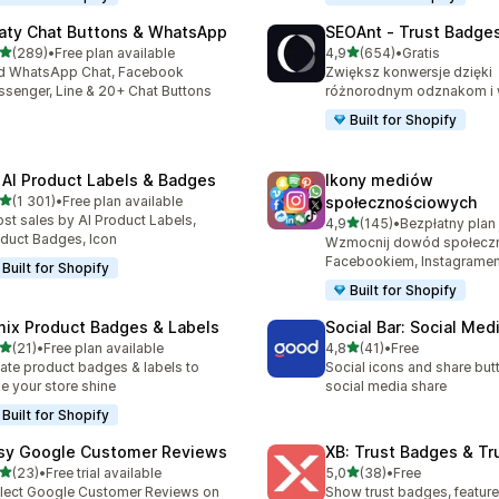
aty Chat Buttons & WhatsApp
SEOAnt ‑ Trust Badges
na 5 gwiazdek
na 5 gwiazdek
(289)
•
Free plan available
4,9
(654)
•
Gratis
zna liczba recenzji: 289
Łączna liczba recenzji: 65
d WhatsApp Chat, Facebook
Zwiększ konwersje dzięki
senger, Line & 20+ Chat Buttons
różnorodnym odznakom i 
Built for Shopify
 AI Product Labels & Badges
Ikony mediów
na 5 gwiazdek
(1 301)
•
Free plan available
społecznościowych
zna liczba recenzji: 1301
st sales by AI Product Labels,
na 5 gwiazdek
4,9
(145)
•
Łączna liczba recenzji: 145
duct Badges, Icon
Wzmocnij dowód społecz
Facebookiem, Instagramem
Built for Shopify
Built for Shopify
mix Product Badges & Labels
Social Bar: Social Med
na 5 gwiazdek
na 5 gwiazdek
(21)
•
Free plan available
4,8
(41)
•
Free
zna liczba recenzji: 21
Łączna liczba recenzji: 41
ate product badges & labels to
Social icons and share but
e your store shine
social media share
Built for Shopify
sy Google Customer Reviews
XB: Trust Badges & Tr
na 5 gwiazdek
na 5 gwiazdek
(23)
•
Free trial available
5,0
(38)
•
Free
zna liczba recenzji: 23
Łączna liczba recenzji: 38
lect Google Customer Reviews on
Show trust badges, feature