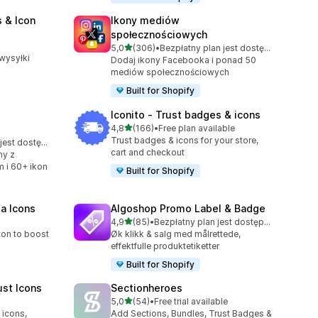
 & Icon
Ikony mediów
społecznościowych
4
na 5 gwiazdek
5,0
(306)
•
Bezpłatny plan jest dostępny
Łączna liczba recenzji: 306
wysyłki
Dodaj ikony Facebooka i ponad 50
mediów społecznościowych
Built for Shopify
Iconito ‑ Trust badges & icons
na 5 gwiazdek
4,8
(166)
•
Free plan available
Łączna liczba recenzji: 166
Trust badges & icons for your store,
Bezpłatny plan jest dostępny
cart and checkout
ny z
 i 60+ ikon
Built for Shopify
ia Icons
Algoshop Promo Label & Badge
na 5 gwiazdek
4,9
(85)
•
Bezpłatny plan jest dostępny
Łączna liczba recenzji: 85
ton to boost
Øk klikk & salg med målrettede,
effektfulle produktetiketter
Built for Shopify
ust Icons
Sectionheroes
na 5 gwiazdek
5,0
(54)
•
Free trial available
Łączna liczba recenzji: 54
 icons,
Add Sections, Bundles, Trust Badges &