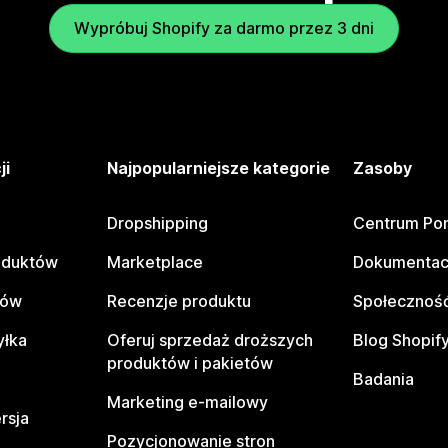
Wypróbuj Shopify za darmo przez 3 dni
ji
Najpopularniejsze kategorie
Zasoby
Dropshipping
Centrum Po
oduktów
Marketplace
Dokumentac
tów
Recenzje produktu
Społeczność
yłka
Oferuj sprzedaż droższych
Blog Shopif
produktów i pakietów
Badania
Marketing e-mailowy
rsja
Pozycjonowanie stron