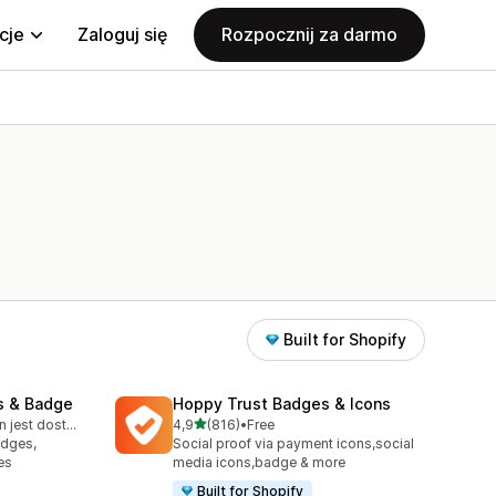
cje
Zaloguj się
Rozpocznij za darmo
Built for Shopify
s & Badge
Hoppy Trust Badges & Icons
na 5 gwiazdek
Bezpłatny plan jest dostępny
4,9
(816)
•
Free
3
Łączna liczba recenzji: 816
adges,
Social proof via payment icons,social
es
media icons,badge & more
Built for Shopify