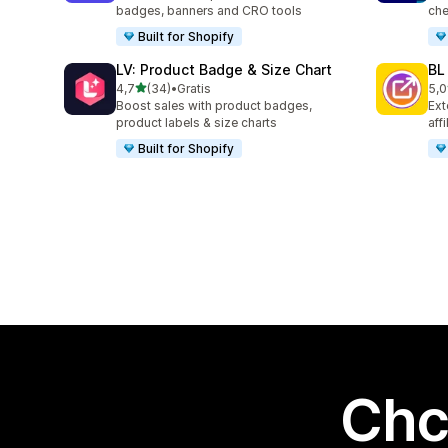
badges, banners and CRO tools
che
Built for Shopify
LV: Product Badge & Size Chart
BL
na 5 gwiazdek
4,7
(34)
•
Gratis
5,0
Łączna liczba recenzji: 34
Łąc
Boost sales with product badges,
Ext
product labels & size charts
aff
Built for Shopify
Chc