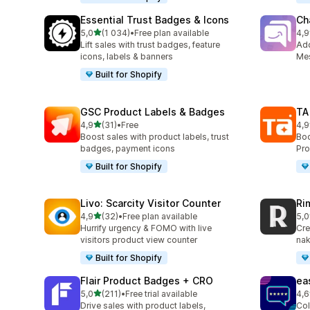
Essential Trust Badges & Icons
Ch
na 5 gwiazdek
5,0
(1 034)
•
Free plan available
4,9
Łączna liczba recenzji: 1034
Łąc
Lift sales with trust badges, feature
Ad
icons, labels & banners
Mes
Built for Shopify
GSC Product Labels & Badges
TA
na 5 gwiazdek
4,9
(31)
•
Free
4,9
Łączna liczba recenzji: 31
Łąc
Boost sales with product labels, trust
Boo
badges, payment icons
Pro
Built for Shopify
Livo: Scarcity Visitor Counter
Ri
na 5 gwiazdek
4,9
(32)
•
Free plan available
5,0
Łączna liczba recenzji: 32
Łąc
Hurrify urgency & FOMO with live
Cre
visitors product view counter
nak
Built for Shopify
Flair Product Badges + CRO
ea
na 5 gwiazdek
5,0
(211)
•
Free trial available
4,6
Łączna liczba recenzji: 211
Łąc
Drive sales with product labels,
Col