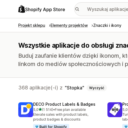
Shopify App Store
Projekt sklepu
Elementy projektów
Znaczki i ikony
Wszystkie aplikacje do obsługi zna
Buduj zaufanie klientów dzięki ikonom, 
linkom do mediów społecznościowych i p
368 aplikacje(-i) z
Stopka
Wyczyść
DECO Product Labels & Badges
Pr
na 5 gwiazdek
5,0
(1 514)
•
Free plan available
5,0
Łączna liczba recenzji: 1514
Łąc
Elevate sales with product labels,
Tun
product badges & discounts
lab
Built for Shopify