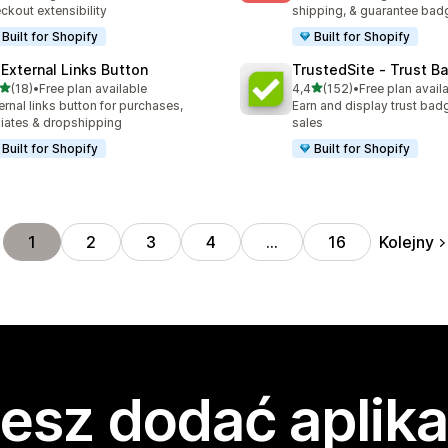
ckout extensibility
shipping, & guarantee bad
Built for Shopify
Built for Shopify
 External Links Button
TrustedSite ‑ Trust B
na 5 gwiazdek
na 5 gwiazdek
(18)
•
Free plan available
4,4
(152)
•
Free plan avail
zna liczba recenzji: 18
Łączna liczba recenzji: 152
ernal links button for purchases,
Earn and display trust bad
iliates & dropshipping
sales
Built for Shopify
Built for Shopify
Kolejny
1
2
3
4
…
16
esz dodać aplika