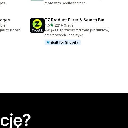
ges
more with Sectionheroes
adges
TZ Product Filter & Search Bar
na 5 gwiazdek
able
4,5
(221)
•
Gratis
Łączna liczba recenzji: 221
ges to boost
Zwiększ sprzedaż z filtrem produktów,
smart search i analityką
Built for Shopify
cję?