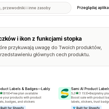
Przeglądaj aplika
czków i ikon z funkcjami stopka
które przykuwają uwagę do Twoich produktów,
rzedstawieniu głównych cech produktu.
oduct Labels & Badges—Lably
Sami AI Product Label
na 5 gwiazdek
na 5 gwiazdek
(619)
•
Free plan available
5,0
(1 153)
•
zna liczba recenzji: 619
Łączna liczba recenzji: 115
e your products with product
Boost sale with product b
els, badges, and stickers
labels, stickers, trust badg
Built for Shopify
Built for Shopify