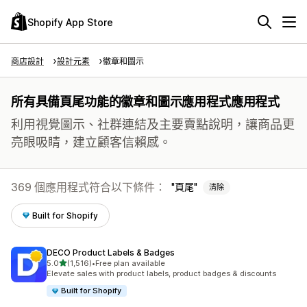
Shopify App Store
商店設計
設計元素
徽章和圖示
所有具備頁尾功能的徽章和圖示應用程式應用程式
利用視覺圖示、社群連結及主要賣點說明，讓商品更
亮眼吸睛，建立顧客信賴感。
369 個應用程式符合以下條件：
頁尾
清除
Built for Shopify
DECO Product Labels & Badges
滿分 5 顆星
5.0
(1,516)
•
Free plan available
共有 1516 則評價
Elevate sales with product labels, product badges & discounts
Built for Shopify