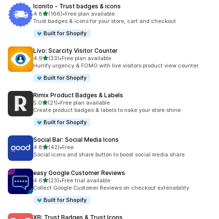
Iconito ‑ Trust badges & icons
滿分 5 顆星
4.8
(166)
•
Free plan available
共有 166 則評價
Trust badges & icons for your store, cart and checkout
Built for Shopify
Livo: Scarcity Visitor Counter
滿分 5 顆星
4.9
(33)
•
Free plan available
共有 33 則評價
Hurrify urgency & FOMO with live visitors product view counter
Built for Shopify
Rimix Product Badges & Labels
滿分 5 顆星
5.0
(21)
•
Free plan available
共有 21 則評價
Create product badges & labels to nake your store shine
Built for Shopify
Social Bar: Social Media Icons
滿分 5 顆星
4.8
(42)
•
Free
共有 42 則評價
Social icons and share button to boost social media share
easy Google Customer Reviews
滿分 5 顆星
4.6
(23)
•
Free trial available
共有 23 則評價
Collect Google Customer Reviews on checkout extensibility
Built for Shopify
XB: Trust Badges & Trust Icons