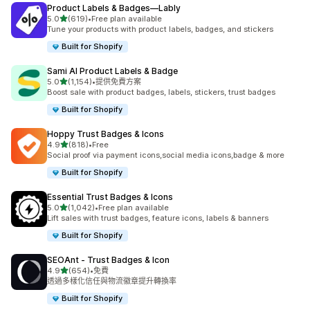
Product Labels & Badges—Lably
滿分 5 顆星
5.0
(619)
•
Free plan available
共有 619 則評價
Tune your products with product labels, badges, and stickers
Built for Shopify
Sami AI Product Labels & Badge
滿分 5 顆星
5.0
(1,154)
•
提供免費方案
共有 1154 則評價
Boost sale with product badges, labels, stickers, trust badges
Built for Shopify
Hoppy Trust Badges & Icons
滿分 5 顆星
4.9
(818)
•
Free
共有 818 則評價
Social proof via payment icons,social media icons,badge & more
Built for Shopify
Essential Trust Badges & Icons
滿分 5 顆星
5.0
(1,042)
•
Free plan available
共有 1042 則評價
Lift sales with trust badges, feature icons, labels & banners
Built for Shopify
SEOAnt ‑ Trust Badges & Icon
滿分 5 顆星
4.9
(654)
•
免費
共有 654 則評價
透過多樣化信任與物流徽章提升轉換率
Built for Shopify