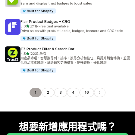
共有 153 則評價
Earn and display trust badges to boost sales
Built for Shopify
Flair Product Badges + CRO
滿分 5 顆星
5.0
(211)
•
Free trial available
共有 211 則評價
Drive sales with product labels, badges, banners and CRO tools
Built for Shopify
TZ Product Filter & Search Bar
滿分 5 顆星
4.5
(223)
•
免費
共有 223 則評價
用產品篩選、智慧搜尋列、排序、搜尋分析和信任工具提升銷售轉換，並優
化商品探索體驗，幫助顧客更快購買，提升轉換，優化體驗
Built for Shopify
1
2
3
4
16
想要新增應用程式嗎？