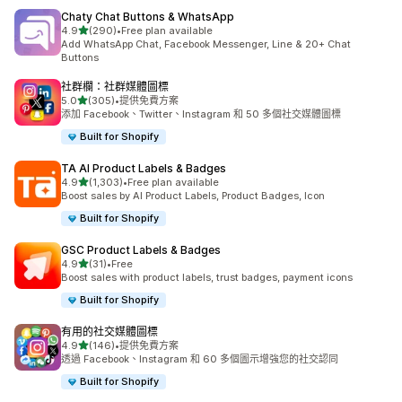
Chaty Chat Buttons & WhatsApp
滿分 5 顆星
4.9
(290)
•
Free plan available
共有 290 則評價
Add WhatsApp Chat, Facebook Messenger, Line & 20+ Chat
Buttons
社群欄：社群媒體圖標
滿分 5 顆星
5.0
(305)
•
提供免費方案
共有 305 則評價
添加 Facebook、Twitter、Instagram 和 50 多個社交媒體圖標
Built for Shopify
TA AI Product Labels & Badges
滿分 5 顆星
4.9
(1,303)
•
Free plan available
共有 1303 則評價
Boost sales by AI Product Labels, Product Badges, Icon
Built for Shopify
GSC Product Labels & Badges
滿分 5 顆星
4.9
(31)
•
Free
共有 31 則評價
Boost sales with product labels, trust badges, payment icons
Built for Shopify
有用的社交媒體圖標
滿分 5 顆星
4.9
(146)
•
提供免費方案
共有 146 則評價
透過 Facebook、Instagram 和 60 多個圖示增強您的社交認同
Built for Shopify