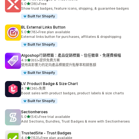
滿分 5 顆星
5.0
(38)
•
Free
共有 38 則評價
Show trust badges, feature icons, shipping, & guarantee badges
Built for Shopify
BL External Links Button
滿分 5 顆星
5.0
(18)
•
Free plan available
共有 18 則評價
External links button for purchases, affiliates & dropshipping
Built for Shopify
Algoshop行銷標籤：產品促銷標籤、信任徽章、免運費橫幅
滿分 5 顆星
4.9
(85)
•
提供免費方案
共有 85 則評價
使用高影響力的定向產品標籤提升點擊率和銷售額
Built for Shopify
LV: Product Badge & Size Chart
滿分 5 顆星
4.7
(36)
•
免費
共有 36 則評價
Boost sales with product badges, product labels & size charts
Built for Shopify
Sectionheroes
滿分 5 顆星
5.0
(54)
•
Free trial available
共有 54 則評價
Add Sections, Bundles, Trust Badges & more with Sectionheroes
TrustedSite ‑ Trust Badges
滿分 5 顆星
4.4
(153)
•
Free plan available