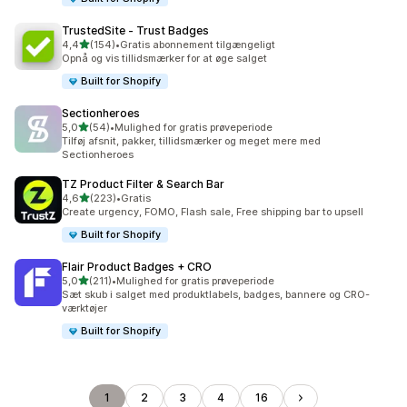
TrustedSite ‑ Trust Badges
ud af 5 stjerner
4,4
(154)
•
Gratis abonnement tilgængeligt
154 anmeldelser i alt
Opnå og vis tillidsmærker for at øge salget
Built for Shopify
Sectionheroes
ud af 5 stjerner
5,0
(54)
•
Mulighed for gratis prøveperiode
54 anmeldelser i alt
Tilføj afsnit, pakker, tillidsmærker og meget mere med
Sectionheroes
TZ Product Filter & Search Bar
ud af 5 stjerner
4,6
(223)
•
Gratis
223 anmeldelser i alt
Create urgency, FOMO, Flash sale, Free shipping bar to upsell
Built for Shopify
Flair Product Badges + CRO
ud af 5 stjerner
5,0
(211)
•
Mulighed for gratis prøveperiode
211 anmeldelser i alt
Sæt skub i salget med produktlabels, badges, bannere og CRO-
værktøjer
Built for Shopify
1
2
3
4
16