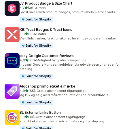
LV: Product Badge & Size Chart
ud af 5 stjerner
4,7
(36)
•
Gratis
36 anmeldelser i alt
Boost sales with product badges, product labels & size charts
Built for Shopify
XB: Trust Badges & Trust Icons
ud af 5 stjerner
5,0
(38)
•
Gratis
38 anmeldelser i alt
Vis tillidsmærker, funktionsikoner, leverings- og garantimærker
Built for Shopify
easy Google Customer Reviews
ud af 5 stjerner
4,6
(23)
•
Mulighed for gratis prøveperiode
23 anmeldelser i alt
Indsaml Google Kundeanmeldelser via udvidelsesmuligheder for
betaling
Built for Shopify
Algoshop promo etiket & mærke
ud af 5 stjerner
4,9
(85)
•
Gratis abonnement tilgængeligt
85 anmeldelser i alt
Øg klik og salg med målrettede, effektfulde produktlabels
Built for Shopify
BL External Links Button
ud af 5 stjerner
5,0
(18)
•
Gratis abonnement tilgængeligt
18 anmeldelser i alt
Knap til eksterne links til køb, affiliates og dropshipping
Built for Shopify