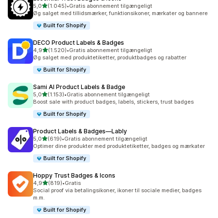
ud af 5 stjerner
5,0
(1.045)
•
Gratis abonnement tilgængeligt
1045 anmeldelser i alt
Øg salget med tillidsmærker, funktionsikoner, mærkater og bannere
Built for Shopify
DECO Product Labels & Badges
ud af 5 stjerner
4,9
(1.520)
•
Gratis abonnement tilgængeligt
1520 anmeldelser i alt
Øg salget med produktetiketter, produktbadges og rabatter
Built for Shopify
Sami AI Product Labels & Badge
ud af 5 stjerner
5,0
(1.153)
•
Gratis abonnement tilgængeligt
1153 anmeldelser i alt
Boost sale with product badges, labels, stickers, trust badges
Built for Shopify
Product Labels & Badges—Lably
ud af 5 stjerner
5,0
(619)
•
Gratis abonnement tilgængeligt
619 anmeldelser i alt
Optimer dine produkter med produktetiketter, badges og mærkater
Built for Shopify
Hoppy Trust Badges & Icons
ud af 5 stjerner
4,9
(819)
•
Gratis
819 anmeldelser i alt
Social proof via betalingsikoner, ikoner til sociale medier, badges
m.m.
Built for Shopify