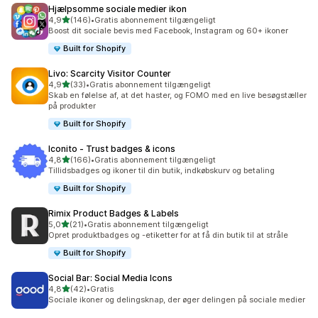
Hjælpsomme sociale medier ikon
ud af 5 stjerner
4,9
(146)
•
Gratis abonnement tilgængeligt
146 anmeldelser i alt
Boost dit sociale bevis med Facebook, Instagram og 60+ ikoner
Built for Shopify
Livo: Scarcity Visitor Counter
ud af 5 stjerner
4,9
(33)
•
Gratis abonnement tilgængeligt
33 anmeldelser i alt
Skab en følelse af, at det haster, og FOMO med en live besøgstæller
på produkter
Built for Shopify
Iconito ‑ Trust badges & icons
ud af 5 stjerner
4,8
(166)
•
Gratis abonnement tilgængeligt
166 anmeldelser i alt
Tillidsbadges og ikoner til din butik, indkøbskurv og betaling
Built for Shopify
Rimix Product Badges & Labels
ud af 5 stjerner
5,0
(21)
•
Gratis abonnement tilgængeligt
21 anmeldelser i alt
Opret produktbadges og -etiketter for at få din butik til at stråle
Built for Shopify
Social Bar: Social Media Icons
ud af 5 stjerner
4,8
(42)
•
Gratis
42 anmeldelser i alt
Sociale ikoner og delingsknap, der øger delingen på sociale medier