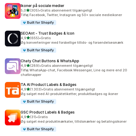
Ikoner på sociale medier
ud af 5 stjerner
5,0
(305)
•
Gratis abonnement tilgængeligt
305 anmeldelser i alt
Tilføj Facebook, Twitter, Instagram og 50+ sociale medieikoner
Built for Shopify
SEOAnt ‑ Trust Badges & Icon
ud af 5 stjerner
4,9
(655)
•
Gratis
655 anmeldelser i alt
Øg konverteringer med forskellige tillids- og forsendelsesmærk
Built for Shopify
Chaty Chat Buttons & WhatsApp
ud af 5 stjerner
4,9
(289)
•
Gratis abonnement tilgængeligt
289 anmeldelser i alt
Tilføj WhatsApp-chat, Facebook Messenger, Line og mere end 20
chatknapper
TA AI Product Labels & Badges
ud af 5 stjerner
4,9
(1.303)
•
Gratis abonnement tilgængeligt
1303 anmeldelser i alt
Øg salget med AI-produktetiketter, produktbadges og ikoner
Built for Shopify
GSC Product Labels & Badges
ud af 5 stjerner
4,9
(31)
•
Gratis
31 anmeldelser i alt
Øg salget med produktmærkater, tillidsmærker og betalingsikoner
Built for Shopify