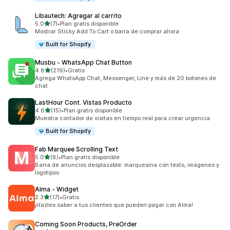
Libautech: Agregar al carrito
de 5 estrellas
5.0
(7)
•
Plan gratis disponible
7 reseñas en total
Mostrar Sticky Add To Cart o barra de comprar ahora
Built for Shopify
Musbu ‑ WhatsApp Chat Button
de 5 estrellas
4.8
(219)
•
Gratis
219 reseñas en total
Agrega WhatsApp Chat, Messenger, Line y más de 20 botones de
chat
LastHour Cont. Vistas Producto
de 5 estrellas
4.6
(15)
•
Plan gratis disponible
15 reseñas en total
Muestra contador de visitas en tiempo real para crear urgencia
Built for Shopify
Fab Marquee Scrolling Text
de 5 estrellas
5.0
(8)
•
Plan gratis disponible
8 reseñas en total
Barra de anuncios desplazable: marquesina con texto, imágenes y
logotipos
Alma ‑ Widget
de 5 estrellas
2.3
(17)
•
Gratis
17 reseñas en total
¡Hazles saber a tus clientes que pueden pagar con Alma!
Coming Soon Products, PreOrder