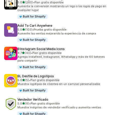
de 5 estrellas
5.0
(260)
•
Plan gratis disponible
260 reseñas en total
Aumenta la conversión mostrando un logo o los logos de pago en
cualquier lugar
Built for Shopify
Add To Cart Anywhere
de 5 estrellas
5.0
(103)
•
Prueba gratis disponible
103 reseñas en total
Aumente las ventas mejorando la experiencia de compra
Built for Shopify
B:Instagram Social Media Icons
de 5 estrellas
4.7
(40)
•
Plan gratis disponible
40 reseñas en total
Agrega Instafeed, Instagramm, WhatsApp y más de 60 botones
para compartir
Built for Shopify
BL Desfile de Logotipos
de 5 estrellas
5.0
(5)
•
Plan gratis disponible
5 reseñas en total
Muestra logotipos de clientes en un carrusel personalizable
Built for Shopify
Vendedor Verificado
de 5 estrellas
5.0
(6)
•
Plan gratis disponible
6 reseñas en total
Muestra insignias de vendedor verificado y aumenta ventas
Built for Shopify