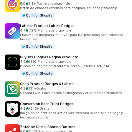
de 5 estrellas
5.0
(18)
•
Plan gratis disponible
18 reseñas en total
Botón de enlaces externos para compras, afiliados y dropship.
Built for Shopify
Labeler Product Labels Badges
de 5 estrellas
4.7
(127)
•
Plan gratis disponible
127 reseñas en total
Etiquetas e insignias intuitivas para tus productos para potenciar
las ventas
Built for Shopify
BuyBox Bloques Página Producto
de 5 estrellas
4.9
(69)
•
Plan gratis disponible
69 reseñas en total
Blocos de página de produto: bundles, upsells + setup IA
Built for Shopify
Snap Product Badges & Labels
de 5 estrellas
4.5
(31)
•
Gratis
31 reseñas en total
Genera FOMO con increíbles insignias y etiquetas de productos
Conversion Bear Trust Badges
de 5 estrellas
4.9
(345)
•
Gratis
345 reseñas en total
Insignias de confianza definitivas: destaca la pantalla de pago y
los pagos seguros
Zotabox Social Sharing Buttons
de 5 estrellas
5.0
(142)
•
Plan gratis disponible