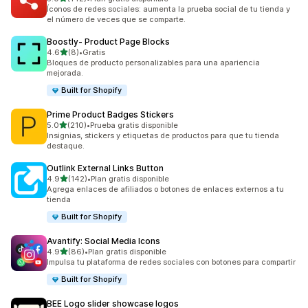
142 reseñas en total
Íconos de redes sociales: aumenta la prueba social de tu tienda y
el número de veces que se comparte.
Boostly‑ Product Page Blocks
de 5 estrellas
4.6
(8)
•
Gratis
8 reseñas en total
Bloques de producto personalizables para una apariencia
mejorada.
Built for Shopify
Prime Product Badges Stickers
de 5 estrellas
5.0
(210)
•
Prueba gratis disponible
210 reseñas en total
Insignias, stickers y etiquetas de productos para que tu tienda
destaque.
Outlink External Links Button
de 5 estrellas
4.9
(142)
•
Plan gratis disponible
142 reseñas en total
Agrega enlaces de afiliados o botones de enlaces externos a tu
tienda
Built for Shopify
Avantify: Social Media Icons
de 5 estrellas
4.9
(86)
•
Plan gratis disponible
86 reseñas en total
Impulsa tu plataforma de redes sociales con botones para compartir
Built for Shopify
BEE Logo slider showcase logos