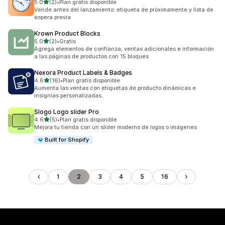
de 5 estrellas
5.0
(2)
•
Plan gratis disponible
2 reseñas en total
Vende antes del lanzamiento: etiqueta de próximamente y lista de
espera previa
Krown Product Blocks
de 5 estrellas
5.0
(2)
•
Gratis
2 reseñas en total
Agrega elementos de confianza, ventas adicionales e información
a las páginas de productos con 15 bloques
Nexora Product Labels & Badges
de 5 estrellas
4.6
(16)
•
Plan gratis disponible
16 reseñas en total
Aumenta las ventas con etiquetas de producto dinámicas e
insignias personalizadas.
Slogo Logo slider Pro
de 5 estrellas
4.6
(5)
•
Plan gratis disponible
5 reseñas en total
Mejora tu tienda con un slider moderno de logos o imágenes
Built for Shopify
1
2
3
4
5
16