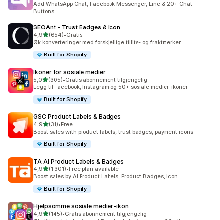
Add WhatsApp Chat, Facebook Messenger, Line & 20+ Chat
Buttons
SEOAnt ‑ Trust Badges & Icon
av 5 stjerner
4,9
(654)
•
Gratis
Totalt 654 omtaler
Øk konverteringer med forskjellige tillits- og fraktmerker
Built for Shopify
Ikoner for sosiale medier
av 5 stjerner
5,0
(305)
•
Gratis abonnement tilgjengelig
Totalt 305 omtaler
Legg til Facebook, Instagram og 50+ sosiale medier-ikoner
Built for Shopify
GSC Product Labels & Badges
av 5 stjerner
4,9
(31)
•
Free
Totalt 31 omtaler
Boost sales with product labels, trust badges, payment icons
Built for Shopify
TA AI Product Labels & Badges
av 5 stjerner
4,9
(1 301)
•
Free plan available
Totalt 1301 omtaler
Boost sales by AI Product Labels, Product Badges, Icon
Built for Shopify
Hjelpsomme sosiale medier‑ikon
av 5 stjerner
4,9
(145)
•
Gratis abonnement tilgjengelig
Totalt 145 omtaler