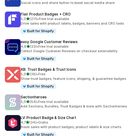
Totalt 41 omtaler
Social icons and share button to boost social media share
Flair Product Badges + CRO
av 5 stjerner
5,0
(211)
•
Free trial available
Totalt 211 omtaler
Drive sales with product labels, badges, banners and CRO tools
Built for Shopify
easy Google Customer Reviews
av 5 stjerner
4,6
(23)
•
Free trial available
Totalt 23 omtaler
Collect Google Customer Reviews on checkout extensibility
Built for Shopify
XB: Trust Badges & Trust Icons
av 5 stjerner
5,0
(38)
•
Free
Totalt 38 omtaler
Show trust badges, feature icons, shipping, & guarantee badges
Built for Shopify
Sectionheroes
av 5 stjerner
5,0
(54)
•
Free trial available
Totalt 54 omtaler
Add Sections, Bundles, Trust Badges & more with Sectionheroes
LV: Product Badge & Size Chart
av 5 stjerner
4,7
(34)
•
Gratis
Totalt 34 omtaler
Boost sales with product badges, product labels & size charts
Built for Shopify