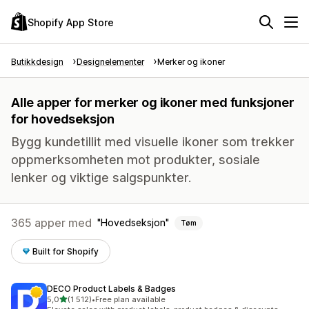
Shopify App Store
Butikkdesign
Designelementer
Merker og ikoner
Alle apper for merker og ikoner med funksjoner
for hovedseksjon
Bygg kundetillit med visuelle ikoner som trekker
oppmerksomheten mot produkter, sosiale
lenker og viktige salgspunkter.
365 apper med
Hovedseksjon
Tøm
Built for Shopify
DECO Product Labels & Badges
av 5 stjerner
5,0
(1 512)
•
Free plan available
Totalt 1512 omtaler