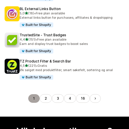
BL External Links Button
av 5 stjerner
5,0
(18)
•
Free plan available
Totalt 18 omtaler
External links button for purchases, affiliates & dropshipping
Built for Shopify
TrustedSite ‑ Trust Badges
av 5 stjerner
4,4
(151)
•
Free plan available
Totalt 151 omtaler
Earn and display trust badges to boost sales
Built for Shopify
TZ Product Filter & Search Bar
av 5 stjerner
4,5
(221)
•
Gratis
Totalt 221 omtaler
Øk salget med produktfilter, smart søkefelt, sortering og anal
Built for Shopify
1
2
3
4
16