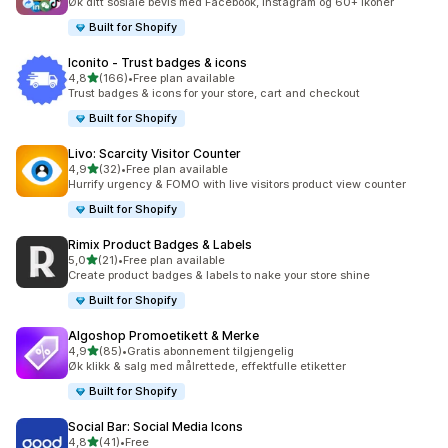
Øk ditt sosiale bevis med Facebook, Instagram og 60+ ikoner
Built for Shopify
Iconito ‑ Trust badges & icons
av 5 stjerner
4,8
(166)
•
Free plan available
Totalt 166 omtaler
Trust badges & icons for your store, cart and checkout
Built for Shopify
Livo: Scarcity Visitor Counter
av 5 stjerner
4,9
(32)
•
Free plan available
Totalt 32 omtaler
Hurrify urgency & FOMO with live visitors product view counter
Built for Shopify
Rimix Product Badges & Labels
av 5 stjerner
5,0
(21)
•
Free plan available
Totalt 21 omtaler
Create product badges & labels to nake your store shine
Built for Shopify
Algoshop Promoetikett & Merke
av 5 stjerner
4,9
(85)
•
Gratis abonnement tilgjengelig
Totalt 85 omtaler
Øk klikk & salg med målrettede, effektfulle etiketter
Built for Shopify
Social Bar: Social Media Icons
av 5 stjerner
4,8
(41)
•
Free