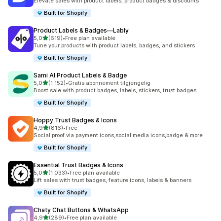
Elevate sales with product labels, product badges & discounts
Built for Shopify
Product Labels & Badges—Lably
av 5 stjerner
5,0
(619)
•
Free plan available
Totalt 619 omtaler
Tune your products with product labels, badges, and stickers
Built for Shopify
Sami AI Product Labels & Badge
av 5 stjerner
5,0
(1 152)
•
Gratis abonnement tilgjengelig
Totalt 1152 omtaler
Boost sale with product badges, labels, stickers, trust badges
Built for Shopify
Hoppy Trust Badges & Icons
av 5 stjerner
4,9
(816)
•
Free
Totalt 816 omtaler
Social proof via payment icons,social media icons,badge & more
Built for Shopify
Essential Trust Badges & Icons
av 5 stjerner
5,0
(1 033)
•
Free plan available
Totalt 1033 omtaler
Lift sales with trust badges, feature icons, labels & banners
Built for Shopify
Chaty Chat Buttons & WhatsApp
av 5 stjerner
4,9
(289)
•
Free plan available
Totalt 289 omtaler