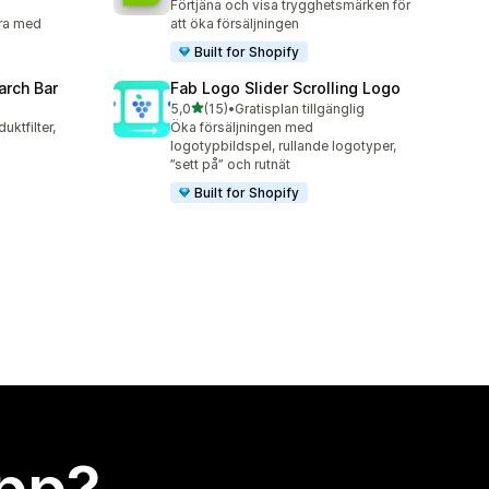
Förtjäna och visa trygghetsmärken för
ra med
att öka försäljningen
Built for Shopify
arch Bar
Fab Logo Slider Scrolling Logo
av 5 stjärnor
5,0
(15)
•
Gratisplan tillgänglig
15 recensioner totalt
ktfilter,
Öka försäljningen med
logotypbildspel, rullande logotyper,
”sett på” och rutnät
Built for Shopify