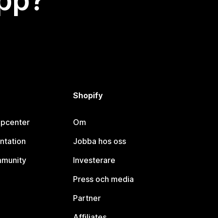
app?
Shopify
lpcenter
Om
ntation
Jobba hos oss
mmunity
Investerare
Press och media
Partner
Affiliates