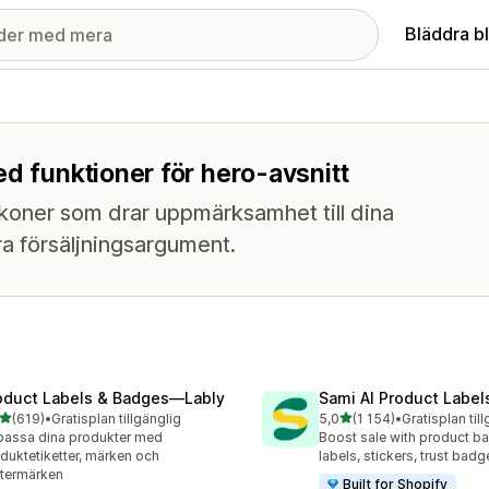
Bläddra b
ed funktioner för hero-avsnitt
oner som drar uppmärksamhet till dina
bra försäljningsargument.
oduct Labels & Badges—Lably
Sami AI Product Label
av 5 stjärnor
av 5 stjärnor
(619)
•
Gratisplan tillgänglig
5,0
(1 154)
•
Gratisplan til
 recensioner totalt
1154 recensioner totalt
assa dina produkter med
Boost sale with product b
duktetiketter, märken och
labels, stickers, trust badg
stermärken
Built for Shopify