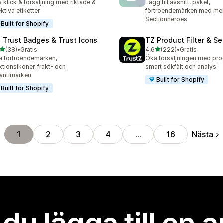
 klick & försäljning med riktade &
Lägg till avsnitt, paket,
ektiva etiketter
förtroendemärken med me
Sectionheroes
Built for Shopify
: Trust Badges & Trust Icons
TZ Product Filter & Se
av 5 stjärnor
av 5 stjärnor
(38)
•
Gratis
4,6
(222)
•
Gratis
recensioner totalt
222 recensioner totalt
a förtroendemärken,
Öka försäljningen med produ
ktionsikoner, frakt- och
smart sökfält och analys
antimärken
Built for Shopify
Built for Shopify
Nästa
1
2
3
4
…
16