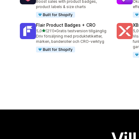
Boost sales with product badges,
Öka
product labels & size charts
eff
Built for Shopify
Flair Product Badges + CRO
XB
av 5 stjärnor
5,0
(211)
•
Gratis testversion tillgänglig
5,0
211 recensioner totalt
38 
Driv försäljning med produktetiketter,
Vis
märken, banderoller och CRO-verktyg
fun
gar
Built for Shopify