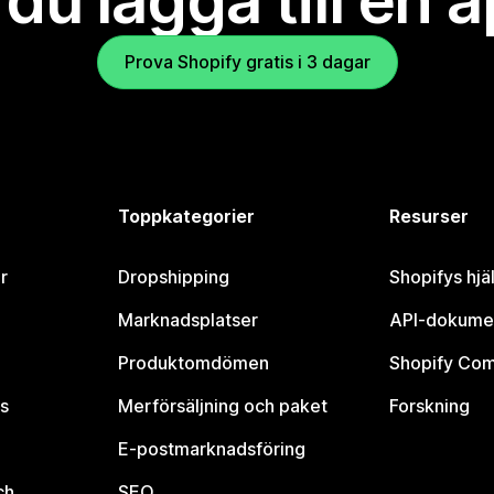
l du lägga till en 
Prova Shopify gratis i 3 dagar
Toppkategorier
Resurser
r
Dropshipping
Shopifys hjä
Marknadsplatser
API-dokume
Produktomdömen
Shopify Co
s
Merförsäljning och paket
Forskning
E-postmarknadsföring
ch
SEO