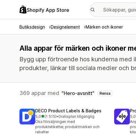
Shopify App Store
Butiksdesign
Designelement
Märken och ikoner
Alla appar för märken och ikoner m
Bygg upp förtroende hos kunderna med ik
produkter, länkar till sociala medier och 
369 appar med
Hero-avsnitt
Rensa
DECO Product Labels & Badges
Pr
av 5 stjärnor
5,0
(1 515)
•
Gratisplan tillgänglig
5,0
1515 recensioner totalt
619
Öka försäljningen med
Anp
produktetiketter, produktmärken och
pro
rabatter
kli