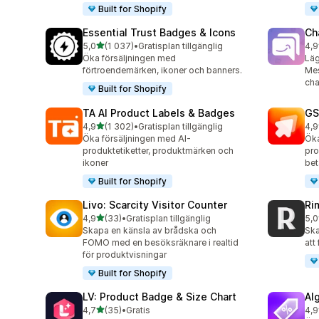
Built for Shopify
Essential Trust Badges & Icons
Ch
av 5 stjärnor
5,0
(1 037)
•
Gratisplan tillgänglig
4,9
1037 recensioner totalt
289
Öka försäljningen med
Läg
förtroendemärken, ikoner och banners.
Mes
cha
Built for Shopify
TA AI Product Labels & Badges
GS
av 5 stjärnor
4,9
(1 302)
•
Gratisplan tillgänglig
4,9
1302 recensioner totalt
31 
Öka försäljningen med AI-
Öka
produktetiketter, produktmärken och
pro
ikoner
bet
Built for Shopify
Livo: Scarcity Visitor Counter
Ri
av 5 stjärnor
4,9
(33)
•
Gratisplan tillgänglig
5,0
33 recensioner totalt
21 
Skapa en känsla av brådska och
Ska
FOMO med en besöksräknare i realtid
att
för produktvisningar
Built for Shopify
LV: Product Badge & Size Chart
Al
av 5 stjärnor
4,7
(35)
•
Gratis
4,9
35 recensioner totalt
85 