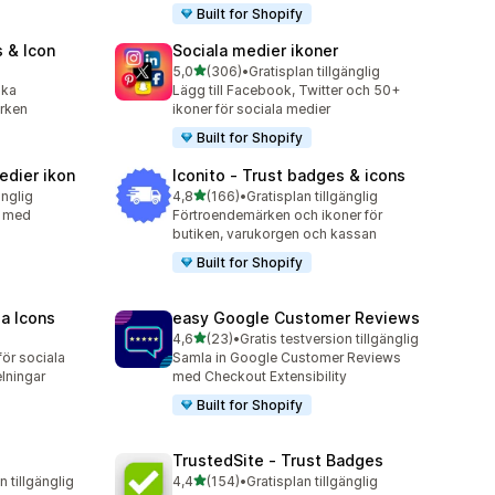
Built for Shopify
 & Icon
Sociala medier ikoner
av 5 stjärnor
5,0
(306)
•
Gratisplan tillgänglig
306 recensioner totalt
ika
Lägg till Facebook, Twitter och 50+
ärken
ikoner för sociala medier
Built for Shopify
edier ikon
Iconito ‑ Trust badges & icons
av 5 stjärnor
änglig
4,8
(166)
•
Gratisplan tillgänglig
166 recensioner totalt
s med
Förtroendemärken och ikoner för
butiken, varukorgen och kassan
Built for Shopify
ia Icons
easy Google Customer Reviews
av 5 stjärnor
4,6
(23)
•
Gratis testversion tillgänglig
23 recensioner totalt
ör sociala
Samla in Google Customer Reviews
lningar
med Checkout Extensibility
Built for Shopify
TrustedSite ‑ Trust Badges
av 5 stjärnor
n tillgänglig
4,4
(154)
•
Gratisplan tillgänglig
154 recensioner totalt