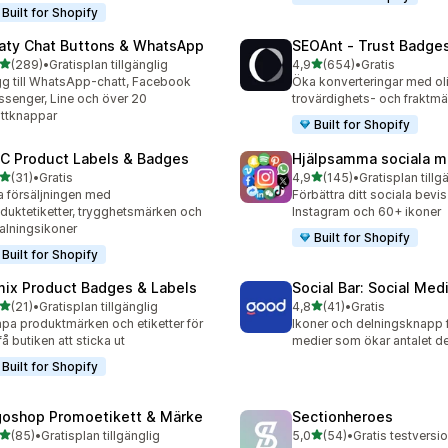
Built for Shopify
aty Chat Buttons & WhatsApp
SEOAnt ‑ Trust Badges
av 5 stjärnor
av 5 stjärnor
(289)
•
Gratisplan tillgänglig
4,9
(654)
•
Gratis
 recensioner totalt
654 recensioner totalt
g till WhatsApp-chatt, Facebook
Öka konverteringar med ol
senger, Line och över 20
trovärdighets- och fraktm
ttknappar
Built for Shopify
C Product Labels & Badges
Hjälpsamma sociala m
av 5 stjärnor
av 5 stjärnor
(31)
•
Gratis
4,9
(145)
•
Gratisplan tillg
recensioner totalt
145 recensioner totalt
 försäljningen med
Förbättra ditt sociala bevi
duktetiketter, trygghetsmärken och
Instagram och 60+ ikoner
alningsikoner
Built for Shopify
Built for Shopify
mix Product Badges & Labels
Social Bar: Social Med
av 5 stjärnor
av 5 stjärnor
(21)
•
Gratisplan tillgänglig
4,8
(41)
•
Gratis
recensioner totalt
41 recensioner totalt
pa produktmärken och etiketter för
Ikoner och delningsknapp f
 få butiken att sticka ut
medier som ökar antalet de
Built for Shopify
goshop Promoetikett & Märke
Sectionheroes
av 5 stjärnor
av 5 stjärnor
(85)
•
Gratisplan tillgänglig
5,0
(54)
•
Gratis testversio
recensioner totalt
54 recensioner totalt