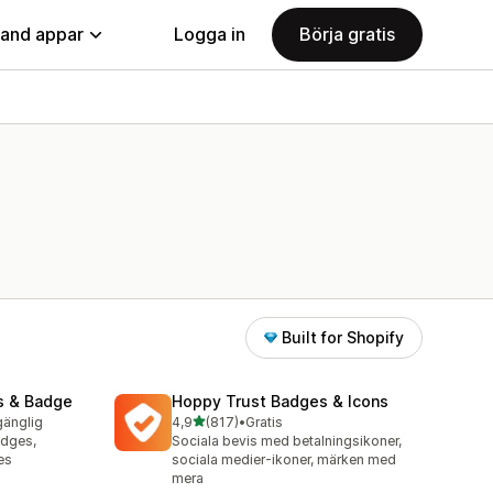
land appar
Logga in
Börja gratis
Built for Shopify
s & Badge
Hoppy Trust Badges & Icons
av 5 stjärnor
lgänglig
4,9
(817)
•
Gratis
817 recensioner totalt
adges,
Sociala bevis med betalningsikoner,
es
sociala medier-ikoner, märken med
mera