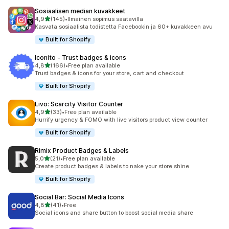
Sosiaalisen median kuvakkeet
/ 5 tähteä
4,9
(145)
•
Ilmainen sopimus saatavilla
145 arvostelua yhteensä
Kasvata sosiaalista todistetta Facebookin ja 60+ kuvakkeen avu
Built for Shopify
Iconito ‑ Trust badges & icons
/ 5 tähteä
4,8
(166)
•
Free plan available
166 arvostelua yhteensä
Trust badges & icons for your store, cart and checkout
Built for Shopify
Livo: Scarcity Visitor Counter
/ 5 tähteä
4,9
(33)
•
Free plan available
33 arvostelua yhteensä
Hurrify urgency & FOMO with live visitors product view counter
Built for Shopify
Rimix Product Badges & Labels
/ 5 tähteä
5,0
(21)
•
Free plan available
21 arvostelua yhteensä
Create product badges & labels to nake your store shine
Built for Shopify
Social Bar: Social Media Icons
/ 5 tähteä
4,8
(41)
•
Free
41 arvostelua yhteensä
Social icons and share button to boost social media share