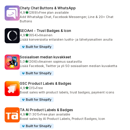
Chaty Chat Buttons & WhatsApp
/ 5 tähteä
4,9
(289)
•
Free plan available
289 arvostelua yhteensä
Add WhatsApp Chat, Facebook Messenger, Line & 20+ Chat
Buttons
SEOAnt ‑ Trust Badges & Icon
/ 5 tähteä
4,9
(654)
•
Ilmainen
654 arvostelua yhteensä
Lisää konversioita erilaisten luotto- ja lähetysmallien avulla
Built for Shopify
Sosiaalisen median kuvakkeet
/ 5 tähteä
5,0
(306)
•
Ilmainen sopimus saatavilla
306 arvostelua yhteensä
Lisää Facebook, Twitter ja yli 50 sosiaalisen median kuvaketta
Built for Shopify
GSC Product Labels & Badges
/ 5 tähteä
4,9
(31)
•
Free
31 arvostelua yhteensä
Boost sales with product labels, trust badges, payment icons
Built for Shopify
TA AI Product Labels & Badges
/ 5 tähteä
4,9
(1 301)
•
Free plan available
1301 arvostelua yhteensä
Boost sales by AI Product Labels, Product Badges, Icon
Built for Shopify