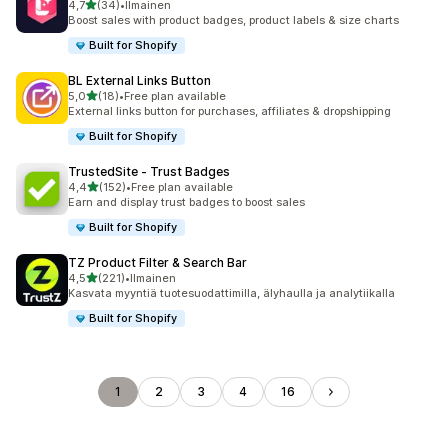
/ 5 tähteä
4,7
(34)
•
Ilmainen
34 arvostelua yhteensä
Boost sales with product badges, product labels & size charts
Built for Shopify
BL External Links Button
/ 5 tähteä
5,0
(18)
•
Free plan available
18 arvostelua yhteensä
External links button for purchases, affiliates & dropshipping
Built for Shopify
TrustedSite ‑ Trust Badges
/ 5 tähteä
4,4
(152)
•
Free plan available
152 arvostelua yhteensä
Earn and display trust badges to boost sales
Built for Shopify
TZ Product Filter & Search Bar
/ 5 tähteä
4,5
(221)
•
Ilmainen
221 arvostelua yhteensä
Kasvata myyntiä tuotesuodattimilla, älyhaulla ja analytiikalla
Built for Shopify
1
2
3
4
16