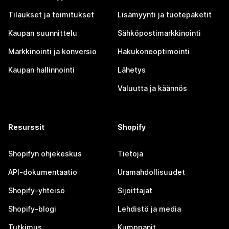
Tilaukset ja toimitukset
Lisämyynti ja tuotepaketit
Kaupan suunnittelu
Sähköpostimarkkinointi
Markkinointi ja konversio
Hakukoneoptimointi
Kaupan hallinnointi
Lähetys
Valuutta ja käännös
Resurssit
Shopify
Shopifyn ohjekeskus
Tietoja
API-dokumentaatio
Uramahdollisuudet
Shopify-yhteisö
Sijoittajat
Shopify-blogi
Lehdistö ja media
Tutkimus
Kumppanit