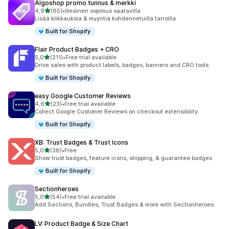
Algoshop promo tunnus & merkki
/ 5 tähteä
4,9
(85)
•
Ilmainen sopimus saatavilla
85 arvostelua yhteensä
Lisää klikkauksia & myyntiä kohdennetuilla tarroilla
Built for Shopify
Flair Product Badges + CRO
/ 5 tähteä
5,0
(211)
•
Free trial available
211 arvostelua yhteensä
Drive sales with product labels, badges, banners and CRO tools
Built for Shopify
easy Google Customer Reviews
/ 5 tähteä
4,6
(23)
•
Free trial available
23 arvostelua yhteensä
Collect Google Customer Reviews on checkout extensibility
Built for Shopify
XB: Trust Badges & Trust Icons
/ 5 tähteä
5,0
(38)
•
Free
38 arvostelua yhteensä
Show trust badges, feature icons, shipping, & guarantee badges
Built for Shopify
Sectionheroes
/ 5 tähteä
5,0
(54)
•
Free trial available
54 arvostelua yhteensä
Add Sections, Bundles, Trust Badges & more with Sectionheroes
LV: Product Badge & Size Chart