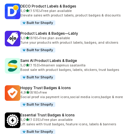
DECO Product Labels & Badges
/ 5 tähteä
5,0
(1 515)
•
Free plan available
1515 arvostelua yhteensä
Elevate sales with product labels, product badges & discounts
Built for Shopify
Product Labels & Badges—Lably
/ 5 tähteä
5,0
(619)
•
Free plan available
619 arvostelua yhteensä
Tune your products with product labels, badges, and stickers
Built for Shopify
Sami AI Product Labels & Badge
/ 5 tähteä
5,0
(1 153)
•
Ilmainen sopimus saatavilla
1153 arvostelua yhteensä
Boost sale with product badges, labels, stickers, trust badges
Built for Shopify
Hoppy Trust Badges & Icons
/ 5 tähteä
4,9
(816)
•
Free
816 arvostelua yhteensä
Social proof via payment icons,social media icons,badge & more
Built for Shopify
Essential Trust Badges & Icons
/ 5 tähteä
5,0
(1 035)
•
Free plan available
1035 arvostelua yhteensä
Lift sales with trust badges, feature icons, labels & banners
Built for Shopify