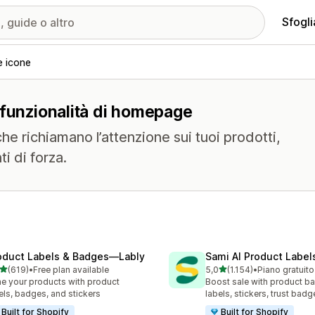
Sfogli
e icone
 funzionalità di homepage
che richiamano l’attenzione sui tuoi prodotti,
ti di forza.
oduct Labels & Badges—Lably
Sami AI Product Label
stelle su 5
stelle su 5
(619)
•
Free plan available
5,0
(1.154)
•
Piano gratuito
 recensioni totali
1154 recensioni totali
e your products with product
Boost sale with product b
els, badges, and stickers
labels, stickers, trust badg
Built for Shopify
Built for Shopify