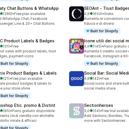
aty Chat Buttons & WhatsApp
SEOAnt ‑ Trust Badges
stelle su 5
stelle su 5
(289)
•
Free plan available
4,9
(654)
•
Gratis
 recensioni totali
654 recensioni totali
d WhatsApp Chat, Facebook
Aumenta le conversioni con 
senger, Line & 20+ Chat Buttons
fiducia e di diversi
Built for Shopify
C Product Labels & Badges
Icone utili dei social 
stelle su 5
stelle su 5
(31)
•
Free
4,9
(145)
•
Piano gratuito 
recensioni totali
145 recensioni totali
st sales with product labels, trust
Aumenta il credito sociale
ges, payment icons
Facebook, Instagram e 60
Built for Shopify
Built for Shopify
mix Product Badges & Labels
Social Bar: Social Med
stelle su 5
stelle su 5
(21)
•
Free plan available
4,8
(42)
•
Free
recensioni totali
42 recensioni totali
ate product badges & labels to
Social icons and share but
e your store shine
social media share
Built for Shopify
goshop Etic. promo & Distint
Sectionheroes
stelle su 5
stelle su 5
(85)
•
Piano gratuito disponibile
5,0
(54)
•
Free trial availab
recensioni totali
54 recensioni totali
enta clic& vendite con etichette
Add Sections, Bundles, Tr
dotto mirate & efficaci
more with Sectionheroes
Built for Shopify