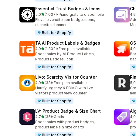
Essential Trust Badges & Icons
Ch
stelle su 5
5,0
(1.037)
•
Piano gratuito disponibile
4,9
1037 recensioni totali
289
Eleva le vendite con badge, icone,
Ad
etichette e banner
Mes
Built for Shopify
TA AI Product Labels & Badges
GS
stelle su 5
4,9
(1.302)
•
Free plan available
4,9
1302 recensioni totali
31 
Boost sales by AI Product Labels,
Boo
Product Badges, Icon
bad
Built for Shopify
Livo: Scarcity Visitor Counter
Ri
stelle su 5
4,9
(33)
•
Free plan available
5,0
33 recensioni totali
21 
Hurrify urgency & FOMO with live
Cre
visitors product view counter
nak
Built for Shopify
LV: Product Badge & Size Chart
Al
stelle su 5
4,7
(35)
•
Gratis
4,9
35 recensioni totali
85 
Boost sales with product badges,
Aum
product labels & size charts
pro
Built for Shopify