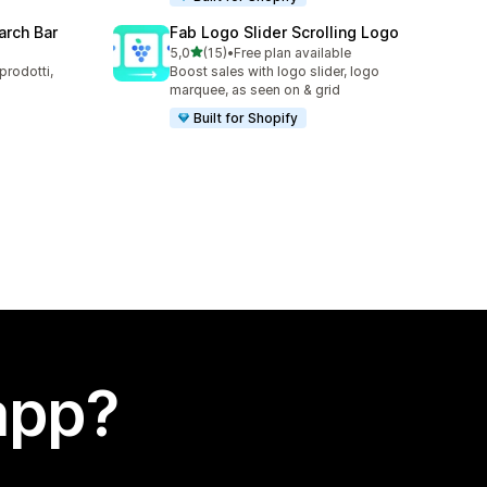
arch Bar
Fab Logo Slider Scrolling Logo
stelle su 5
5,0
(15)
•
Free plan available
15 recensioni totali
prodotti,
Boost sales with logo slider, logo
marquee, as seen on & grid
Built for Shopify
app?