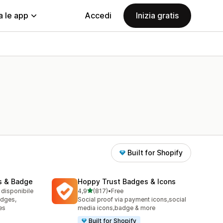
a le app
Accedi
Inizia gratis
Built for Shopify
s & Badge
Hoppy Trust Badges & Icons
stelle su 5
 disponibile
4,9
(817)
•
Free
817 recensioni totali
adges,
Social proof via payment icons,social
es
media icons,badge & more
Built for Shopify