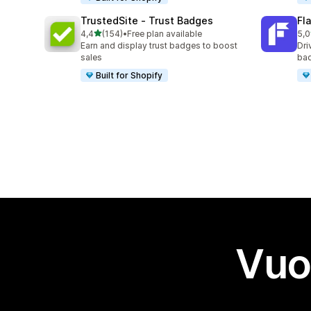
TrustedSite ‑ Trust Badges
Fl
stelle su 5
4,4
(154)
•
Free plan available
5,0
154 recensioni totali
211
Earn and display trust badges to boost
Dri
sales
bad
Built for Shopify
Vuo