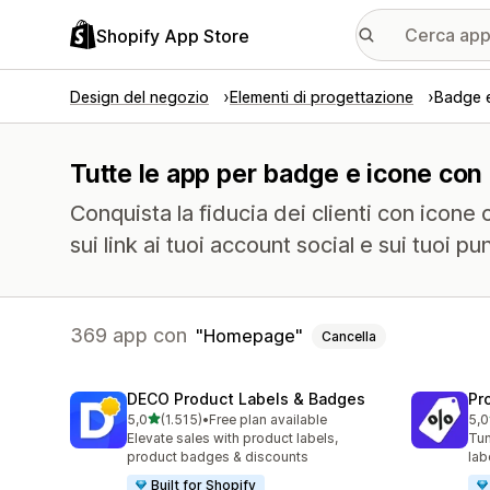
Shopify App Store
Design del negozio
Elementi di progettazione
Badge 
Tutte le app per badge e icone con
Conquista la fiducia dei clienti con icone 
sui link ai tuoi account social e sui tuoi pun
369 app con
Homepage
Cancella
DECO Product Labels & Badges
Pr
stelle su 5
5,0
(1.515)
•
Free plan available
5,0
1515 recensioni totali
619
Elevate sales with product labels,
Tun
product badges & discounts
lab
Built for Shopify