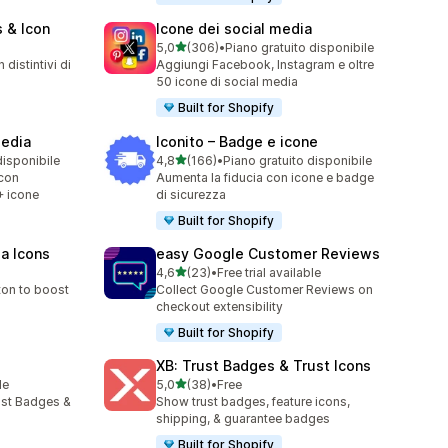
 & Icon
Icone dei social media
stelle su 5
5,0
(306)
•
Piano gratuito disponibile
306 recensioni totali
distintivi di
Aggiungi Facebook, Instagram e oltre
50 icone di social media
Built for Shopify
media
Iconito – Badge e icone
stelle su 5
disponibile
4,8
(166)
•
Piano gratuito disponibile
166 recensioni totali
 con
Aumenta la fiducia con icone e badge
+ icone
di sicurezza
Built for Shopify
ia Icons
easy Google Customer Reviews
stelle su 5
4,6
(23)
•
Free trial available
23 recensioni totali
ton to boost
Collect Google Customer Reviews on
checkout extensibility
Built for Shopify
XB: Trust Badges & Trust Icons
stelle su 5
le
5,0
(38)
•
Free
38 recensioni totali
ust Badges &
Show trust badges, feature icons,
shipping, & guarantee badges
Built for Shopify