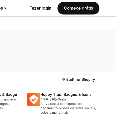
ps
Fazer login
Comece grátis
Built for Shopify
s & Badge
Hoppy Trust Badges & Icons
de 5 estrelas
 disponível
4,9
(816)
•
Grátis
816 avaliações ao todo
adges,
Prova social com ícones de
es
pagamento, ícones de redes sociais,
selos e muito mais