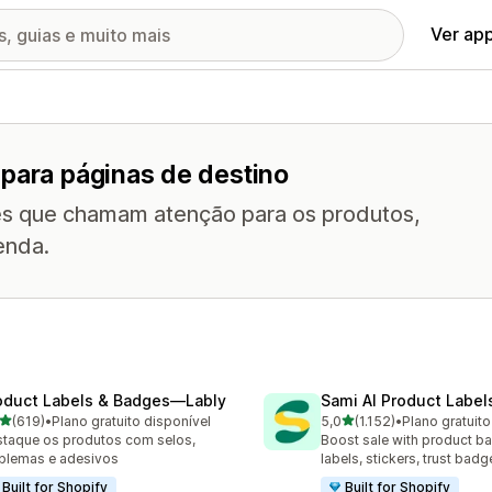
Ver ap
 para páginas de destino
nes que chamam atenção para os produtos,
enda.
oduct Labels & Badges—Lably
Sami AI Product Label
de 5 estrelas
de 5 estrelas
(619)
•
Plano gratuito disponível
5,0
(1.152)
•
Plano gratuito
 avaliações ao todo
1152 avaliações ao todo
taque os produtos com selos,
Boost sale with product b
blemas e adesivos
labels, stickers, trust badg
Built for Shopify
Built for Shopify