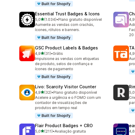
Built for Shopify
Essential Trust Badges & Icons
Ch
de 5 estrelas
5,0
(1.034)
•
Plano gratuito disponível
4,9
1034 avaliações ao todo
289
Aumente as vendas com crachás,
Adi
ícones, rótulos e banners.
Fac
20 
Built for Shopify
GSC Product Labels & Badges
TA
de 5 estrelas
4,9
(31)
•
Grátis
4,9
31 avaliações ao todo
130
Impulsione as vendas com etiquetas
Aum
de produto, selos de confiança e
pro
ícones de pagamento
Built for Shopify
Livo: Scarcity Visitor Counter
Ri
de 5 estrelas
4,9
(32)
•
Plano gratuito disponível
5,0
32 avaliações ao todo
21 
Acelere a urgência e o FOMO com um
Cri
contador de visualizações de
par
produtos em tempo real
Built for Shopify
Flair Product Badges + CRO
ea
de 5 estrelas
5,0
(211)
•
Avaliação gratuita
4,6
211 avaliações ao todo
23 