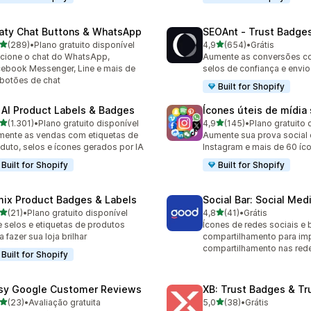
aty Chat Buttons & WhatsApp
SEOAnt ‑ Trust Badges
de 5 estrelas
de 5 estrelas
(289)
•
Plano gratuito disponível
4,9
(654)
•
Grátis
 avaliações ao todo
654 avaliações ao todo
cione o chat do WhatsApp,
Aumente as conversões c
ebook Messenger, Line e mais de
selos de confiança e envio
botões de chat
Built for Shopify
 AI Product Labels & Badges
Ícones úteis de mídia 
de 5 estrelas
de 5 estrelas
(1.301)
•
Plano gratuito disponível
4,9
(145)
•
Plano gratuito 
1 avaliações ao todo
145 avaliações ao todo
ente as vendas com etiquetas de
Aumente sua prova social
duto, selos e ícones gerados por IA
Instagram e mais de 60 íc
Built for Shopify
Built for Shopify
mix Product Badges & Labels
Social Bar: Social Med
de 5 estrelas
de 5 estrelas
(21)
•
Plano gratuito disponível
4,8
(41)
•
Grátis
avaliações ao todo
41 avaliações ao todo
e selos e etiquetas de produtos
Ícones de redes sociais e 
a fazer sua loja brilhar
compartilhamento para imp
compartilhamento nas rede
Built for Shopify
sy Google Customer Reviews
XB: Trust Badges & Tr
de 5 estrelas
de 5 estrelas
(23)
•
Avaliação gratuita
5,0
(38)
•
Grátis
avaliações ao todo
38 avaliações ao todo