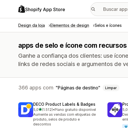
Shopify App Store
Design da loja
Elementos de design
Selos e ícones
apps de selo e ícone com recursos
Ganhe a confiança dos clientes: use íco
links de redes sociais e argumentos de v
366 apps com
Páginas de destino
Limpar
DECO Product Labels & Badges
Pr
de 5 estrelas
5,0
(1.512)
•
Plano gratuito disponível
5,0
1512 avaliações ao todo
619
Aumente as vendas com etiquetas de
Des
produto, selos de produto e
em
descontos