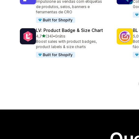
Impulsione as vendas com etiquetas
Col
de produtos, selos, banners e
Goo
ferramentas de CRO
Built for Shopify
LV: Product Badge & Size Chart
BL
de 5 estrelas
4,7
(34)
•
Grátis
5,0
34 avaliações ao todo
18 
Boost sales with product badges,
Bot
product labels & size charts
fác
Built for Shopify