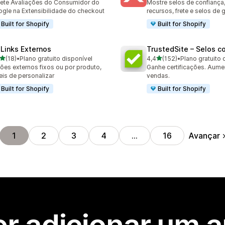
ete Avaliações do Consumidor do
Mostre selos de confiança
gle na Extensibilidade do checkout
recursos, frete e selos de 
Built for Shopify
Built for Shopify
 Links Externos
TrustedSite – Selos co
de 5 estrelas
de 5 estrelas
(18)
•
Plano gratuito disponível
4,4
(152)
•
Plano gratuito 
avaliações ao todo
152 avaliações ao todo
ões externos fixos ou por produto,
Ganhe certificações. Aume
eis de personalizar
vendas.
Built for Shopify
Built for Shopify
Avançar
1
2
3
4
…
16