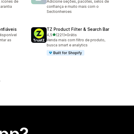
, ícones de
Adicione seções, pacotes, selos de
garantia
confiança e muito mais com o
Sectionheroes
nfiáveis
TZ Product Filter & Search Bar
de 5 estrelas
disponível
4,5
(221)
•
Grátis
221 avaliações ao todo
ntar as
Venda mais com filtro de produto,
busca smart e analytics
Built for Shopify