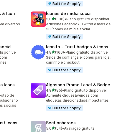
Built for Shopify
 & Icon
Ícones de mídia social
de 5 estrelas
5,0
(306)
•
Plano gratuito disponível
306 avaliações ao todo
om diversos
Adicione Facebook, Twitter e mais de
50 ícones de mídia social
Built for Shopify
social
Iconito ‑ Trust badges & icons
de 5 estrelas
disponível
4,8
(166)
•
Plano gratuito disponível
166 avaliações ao todo
 com
Selos de confiança e ícones para loja,
ones
carrinho e checkout
Built for Shopify
ia Icons
Algoshop Promo Label & Badge
de 5 estrelas
4,9
(85)
•
Plano gratuito disponível
85 avaliações ao todo
botão de
Aumente cliques&vendas com
ulsionar o
etiquetas direcionadas&impactantes
s sociais
Built for Shopify
ust Icons
Sectionheroes
de 5 estrelas
5,0
(54)
•
Avaliação gratuita
54 avaliações ao todo