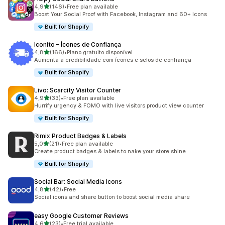
de 5 estrelas
4,9
(146)
•
Free plan available
146 total de avaliações
Boost Your Social Proof with Facebook, Instagram and 60+ Icons
Built for Shopify
Iconito – Ícones de Confiança
de 5 estrelas
4,8
(166)
•
Plano gratuito disponível
166 total de avaliações
Aumenta a credibilidade com ícones e selos de confiança
Built for Shopify
Livo: Scarcity Visitor Counter
de 5 estrelas
4,9
(33)
•
Free plan available
33 total de avaliações
Hurrify urgency & FOMO with live visitors product view counter
Built for Shopify
Rimix Product Badges & Labels
de 5 estrelas
5,0
(21)
•
Free plan available
21 total de avaliações
Create product badges & labels to nake your store shine
Built for Shopify
Social Bar: Social Media Icons
de 5 estrelas
4,8
(42)
•
Free
42 total de avaliações
Social icons and share button to boost social media share
easy Google Customer Reviews
de 5 estrelas
4,6
(23)
•
Free trial available