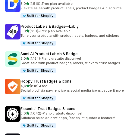
de 5 estrelas
5,0
(1.516)
•
Free plan available
1516 total de avaliações
Elevate sales with product labels, product badges & discounts
Built for Shopify
Product Labels & Badges—Lably
de 5 estrelas
5,0
(619)
•
Free plan available
619 total de avaliações
Tune your products with product labels, badges, and stickers
Built for Shopify
Sami AI Product Labels & Badge
de 5 estrelas
5,0
(1.154)
•
Plano gratuito disponível
1154 total de avaliações
Boost sale with product badges, labels, stickers, trust badges
Built for Shopify
Hoppy Trust Badges & Icons
de 5 estrelas
4,9
(818)
•
Free
818 total de avaliações
Social proof via payment icons,social media icons,badge & more
Built for Shopify
Essential Trust Badges & Icons
de 5 estrelas
5,0
(1.042)
•
Plano gratuito disponível
1042 total de avaliações
Adicione selos de confiança, ícones, etiquetas e banners!
Built for Shopify