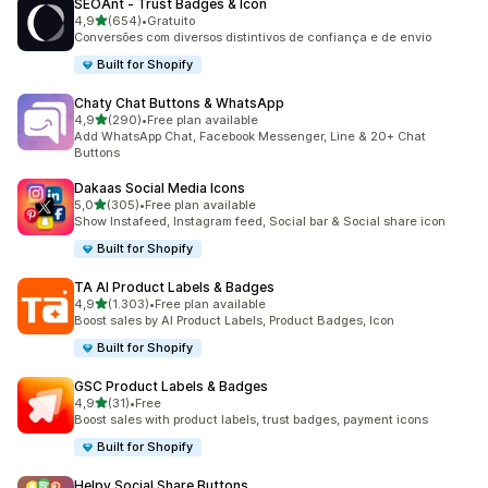
SEOAnt ‑ Trust Badges & Icon
de 5 estrelas
4,9
(654)
•
Gratuito
654 total de avaliações
Conversões com diversos distintivos de confiança e de envio
Built for Shopify
Chaty Chat Buttons & WhatsApp
de 5 estrelas
4,9
(290)
•
Free plan available
290 total de avaliações
Add WhatsApp Chat, Facebook Messenger, Line & 20+ Chat
Buttons
Dakaas Social Media Icons
de 5 estrelas
5,0
(305)
•
Free plan available
305 total de avaliações
Show Instafeed, Instagram feed, Social bar & Social share icon
Built for Shopify
TA AI Product Labels & Badges
de 5 estrelas
4,9
(1.303)
•
Free plan available
1303 total de avaliações
Boost sales by AI Product Labels, Product Badges, Icon
Built for Shopify
GSC Product Labels & Badges
de 5 estrelas
4,9
(31)
•
Free
31 total de avaliações
Boost sales with product labels, trust badges, payment icons
Built for Shopify
Helpy Social Share Buttons