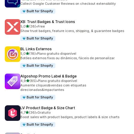
23 total de avaliações
Collect Google Customer Reviews on checkout extensibility
Built for Shopify
XB: Trust Badges & Trust Icons
de 5 estrelas
5,0
(38)
•
Free
38 total de avaliações
Show trust badges, feature icons, shipping, & guarantee badges
Built for Shopify
BL Links Externos
de 5 estrelas
5,0
(18)
•
Plano gratuito disponível
18 total de avaliações
Botões externos fixos ou dinâmicos, fáceis de personalizar.
Built for Shopify
Algoshop Promo Label & Badge
de 5 estrelas
4,9
(85)
•
Plano gratuito disponível
85 total de avaliações
Aumente cliques&vendas com etiquetas
direcionadas&impactantes
Built for Shopify
LV: Product Badge & Size Chart
de 5 estrelas
4,7
(36)
•
Gratuito
36 total de avaliações
Boost sales with product badges, product labels & size charts
Built for Shopify