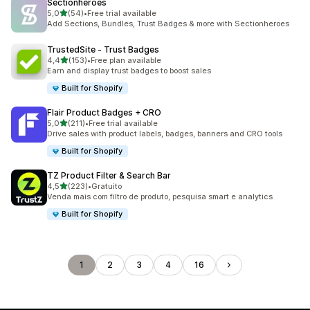
Sectionheroes
de 5 estrelas
5,0
(54)
•
Free trial available
54 total de avaliações
Add Sections, Bundles, Trust Badges & more with Sectionheroes
TrustedSite ‑ Trust Badges
de 5 estrelas
4,4
(153)
•
Free plan available
153 total de avaliações
Earn and display trust badges to boost sales
Built for Shopify
Flair Product Badges + CRO
de 5 estrelas
5,0
(211)
•
Free trial available
211 total de avaliações
Drive sales with product labels, badges, banners and CRO tools
Built for Shopify
TZ Product Filter & Search Bar
de 5 estrelas
4,5
(223)
•
Gratuito
223 total de avaliações
Venda mais com filtro de produto, pesquisa smart e analytics
Built for Shopify
1
2
3
4
16