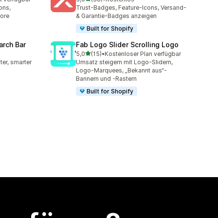
t
38 Rezensionen insgesamt
ons,
Trust-Badges, Feature-Icons, Versand-
more
& Garantie-Badges anzeigen
Built for Shopify
arch Bar
Fab Logo Slider Scrolling Logo
von 5 Sternen
5,0
(15)
•
Kostenloser Plan verfügbar
mt
15 Rezensionen insgesamt
ter, smarter
Umsatz steigern mit Logo-Slidern,
Logo-Marquees, „Bekannt aus“-
Bannern und -Rastern
Built for Shopify