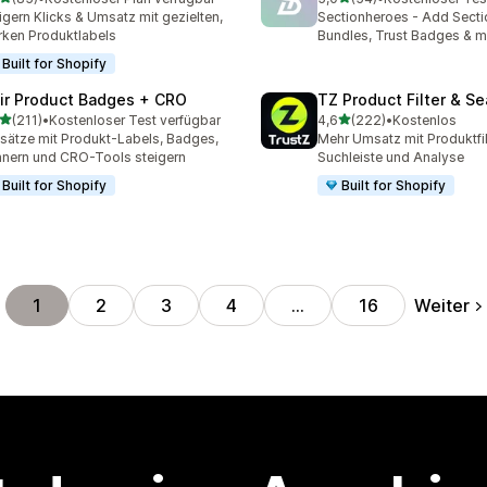
Rezensionen insgesamt
54 Rezensionen insgesam
igern Klicks & Umsatz mit gezielten,
Sectionheroes - Add Secti
rken Produktlabels
Bundles, Trust Badges & 
Built for Shopify
air Product Badges + CRO
TZ Product Filter & Se
von 5 Sternen
von 5 Sternen
(211)
•
Kostenloser Test verfügbar
4,6
(222)
•
Kostenlos
 Rezensionen insgesamt
222 Rezensionen insgesa
ätze mit Produkt-Labels, Badges,
Mehr Umsatz mit Produktfil
nern und CRO-Tools steigern
Suchleiste und Analyse
Built for Shopify
Built for Shopify
Weiter
1
2
3
4
…
16