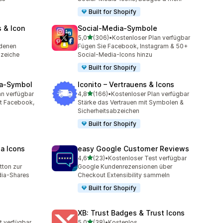
Built for Shopify
 & Icon
Social‑Media‑Symbole
von 5 Sternen
5,0
(306)
•
Kostenloser Plan verfügbar
mt
306 Rezensionen insgesamt
edenen
Fügen Sie Facebook, Instagram & 50+
bzeiche
Social-Media-Icons hinzu
Built for Shopify
ia‑Symbol
Iconito – Vertrauens & Icons
von 5 Sternen
an verfügbar
4,8
(166)
•
Kostenloser Plan verfügbar
mt
166 Rezensionen insgesamt
it Facebook,
Stärke das Vertrauen mit Symbolen &
Sicherheitsabzeichen
Built for Shopify
ia Icons
easy Google Customer Reviews
von 5 Sternen
4,6
(23)
•
Kostenloser Test verfügbar
t
23 Rezensionen insgesamt
tton zur
Google Kundenrezensionen über
dia-Shares
Checkout Extensibility sammeln
Built for Shopify
XB: Trust Badges & Trust Icons
von 5 Sternen
t verfügbar
5,0
(38)
•
Kostenlos