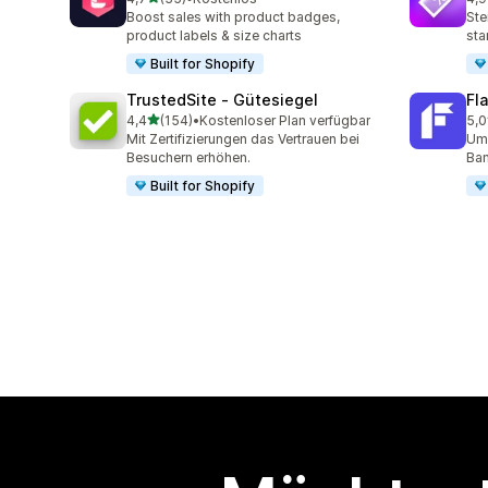
35 Rezensionen insgesamt
85 
Boost sales with product badges,
Ste
product labels & size charts
sta
Built for Shopify
TrustedSite ‑ Gütesiegel
Fl
von 5 Sternen
4,4
(154)
•
Kostenloser Plan verfügbar
5,0
154 Rezensionen insgesamt
211
Mit Zertifizierungen das Vertrauen bei
Ums
Besuchern erhöhen.
Ban
Built for Shopify