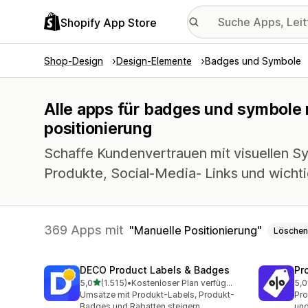
Shopify App Store
Shop-Design
Design-Elemente
Badges und Symbole
Alle apps für badges und symbole 
positionierung
Schaffe Kundenvertrauen mit visuellen S
Produkte, Social-Media- Links und wicht
369 Apps mit
Manuelle Positionierung
Löschen
DECO Product Labels & Badges
Pr
von 5 Sternen
5,0
(1.515)
•
Kostenloser Plan verfügbar
5,0
1515 Rezensionen insgesamt
619
Umsätze mit Produkt-Labels, Produkt-
Pro
Badges und Rabatten steigern
und