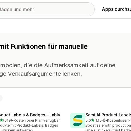
Apps durchs
mit Funktionen für manuelle
ymbolen, die die Aufmerksamkeit auf deine
ige Verkaufsargumente lenken.
oduct Labels & Badges—Lably
Sami AI Product Label
von 5 Sternen
von 5 Sternen
(619)
•
Kostenloser Plan verfügbar
5,0
(1.154)
•
 Rezensionen insgesamt
1154 Rezensionen insgesa
dukte mit Produkt-Labels, Badges
Boost sale with product b
 Stickern aufwerten
labels, stickers, trust badg