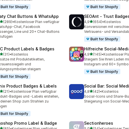
Built for Shopify
Built for Shopify
aty Chat Buttons & WhatsApp
SEOAnt ‑ Trust Badges
von 5 Sternen
von 5 Sternen
(289)
•
Kostenloser Plan verfügbar
4,9
(654)
•
Kostenlos
 Rezensionen insgesamt
654 Rezensionen insgesa
atsApp-Chat, Facebook
Konversionen mit verschi
senger, Line und 20+ Chat-Buttons
Vertrauens- und Versanda
zufügen
Built for Shopify
C Product Labels & Badges
Hilfreiche Social‑Med
von 5 Sternen
von 5 Sternen
(31)
•
Kostenlos
4,9
(145)
•
Kostenloser Pl
Rezensionen insgesamt
145 Rezensionen insgesa
ätze mit Produktetiketten,
Steigern Sie Ihren Laden m
trauenssiegeln und
Instagram und 60+ Symbo
lungssymbolen steigern
Built for Shopify
Built for Shopify
mix Product Badges & Labels
Social Bar: Social Med
von 5 Sternen
von 5 Sternen
(21)
•
Kostenloser Plan verfügbar
4,8
(42)
•
Kostenlos
Rezensionen insgesamt
42 Rezensionen insgesam
dukt-Badges und -Labels erstellen,
Social-Icons und Share-Bu
deinen Shop zum Strahlen zu
Steigerung von Social-Me
ngen
Built for Shopify
goshop Promo Label & Badge
Sectionheroes
von 5 Sternen
von 5 Sternen
(85)
•
Kostenloser Plan verfügbar
5,0
(54)
•
Kostenloser Tes