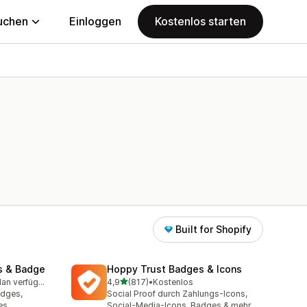
uchen
Einloggen
Kostenlos starten
Built for Shopify
s & Badge
Hoppy Trust Badges & Icons
von 5 Sternen
Kostenloser Plan verfügbar
4,9
(817)
•
Kostenlos
mt
817 Rezensionen insgesamt
adges,
Social Proof durch Zahlungs-Icons,
es
Social-Media-Icons, Badges & mehr