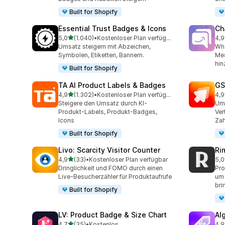
Built for Shopify
Essential Trust Badges & Icons
Ch
von 5 Sternen
5,0
(1.040)
•
Kostenloser Plan verfügbar
4,9
1040 Rezensionen insgesamt
289
Umsatz steigern mit Abzeichen,
Wh
Symbolen, Etiketten, Bannern.
Mes
hin
Built for Shopify
TA AI Product Labels & Badges
GS
von 5 Sternen
4,9
(1.302)
•
Kostenloser Plan verfügbar
4,9
1302 Rezensionen insgesamt
31 
Steigere den Umsatz durch KI-
Ums
Produkt-Labels, Produkt-Badges,
Ver
Icons
Zah
Built for Shopify
Livo: Scarcity Visitor Counter
Ri
von 5 Sternen
4,9
(33)
•
Kostenloser Plan verfügbar
5,0
33 Rezensionen insgesamt
21 
Dringlichkeit und FOMO durch einen
Pro
Live-Besucherzähler für Produktaufrufe
um 
bri
Built for Shopify
LV: Product Badge & Size Chart
Al
von 5 Sternen
4,7
(35)
•
Kostenlos
4,9