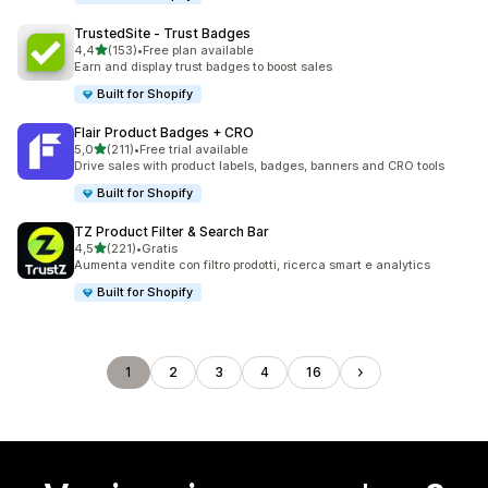
TrustedSite ‑ Trust Badges
stelle su 5
4,4
(153)
•
Free plan available
153 recensioni totali
Earn and display trust badges to boost sales
Built for Shopify
Flair Product Badges + CRO
stelle su 5
5,0
(211)
•
Free trial available
211 recensioni totali
Drive sales with product labels, badges, banners and CRO tools
Built for Shopify
TZ Product Filter & Search Bar
stelle su 5
4,5
(221)
•
Gratis
221 recensioni totali
Aumenta vendite con filtro prodotti, ricerca smart e analytics
Built for Shopify
1
2
3
4
16