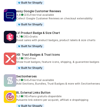
Built for Shopify
easy Google Customer Reviews
stelle su 5
4,6
(23)
•
Free trial available
23 recensioni totali
Collect Google Customer Reviews on checkout extensibility
Built for Shopify
LV: Product Badge & Size Chart
stelle su 5
4,7
(35)
•
Gratis
35 recensioni totali
Boost sales with product badges, product labels & size charts
Built for Shopify
XB: Trust Badges & Trust Icons
stelle su 5
5,0
(38)
•
Free
38 recensioni totali
Show trust badges, feature icons, shipping, & guarantee badges
Built for Shopify
Sectionheroes
stelle su 5
5,0
(54)
•
Free trial available
54 recensioni totali
Add Sections, Bundles, Trust Badges & more with Sectionheroes
BL External Links Button
stelle su 5
5,0
(18)
•
Piano gratuito disponibile
18 recensioni totali
Pulsante link esterni per acquisti, affiliati e dropshipping
Built for Shopify