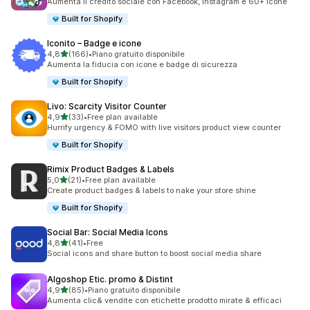
Aumenta il credito sociale con Facebook, Instagram e 60+ icone
Built for Shopify
Iconito – Badge e icone
stelle su 5
4,8
(166)
•
Piano gratuito disponibile
166 recensioni totali
Aumenta la fiducia con icone e badge di sicurezza
Built for Shopify
Livo: Scarcity Visitor Counter
stelle su 5
4,9
(33)
•
Free plan available
33 recensioni totali
Hurrify urgency & FOMO with live visitors product view counter
Built for Shopify
Rimix Product Badges & Labels
stelle su 5
5,0
(21)
•
Free plan available
21 recensioni totali
Create product badges & labels to nake your store shine
Built for Shopify
Social Bar: Social Media Icons
stelle su 5
4,8
(41)
•
Free
41 recensioni totali
Social icons and share button to boost social media share
Algoshop Etic. promo & Distint
stelle su 5
4,9
(85)
•
Piano gratuito disponibile
85 recensioni totali
Aumenta clic& vendite con etichette prodotto mirate & efficaci