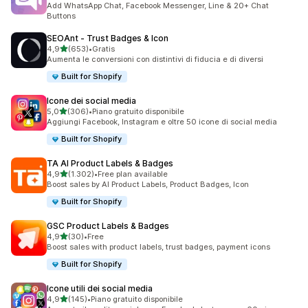
Add WhatsApp Chat, Facebook Messenger, Line & 20+ Chat
Buttons
SEOAnt ‑ Trust Badges & Icon
stelle su 5
4,9
(653)
•
Gratis
653 recensioni totali
Aumenta le conversioni con distintivi di fiducia e di diversi
Built for Shopify
Icone dei social media
stelle su 5
5,0
(306)
•
Piano gratuito disponibile
306 recensioni totali
Aggiungi Facebook, Instagram e oltre 50 icone di social media
Built for Shopify
TA AI Product Labels & Badges
stelle su 5
4,9
(1.302)
•
Free plan available
1302 recensioni totali
Boost sales by AI Product Labels, Product Badges, Icon
Built for Shopify
GSC Product Labels & Badges
stelle su 5
4,9
(30)
•
Free
30 recensioni totali
Boost sales with product labels, trust badges, payment icons
Built for Shopify
Icone utili dei social media
stelle su 5
4,9
(145)
•
Piano gratuito disponibile
145 recensioni totali