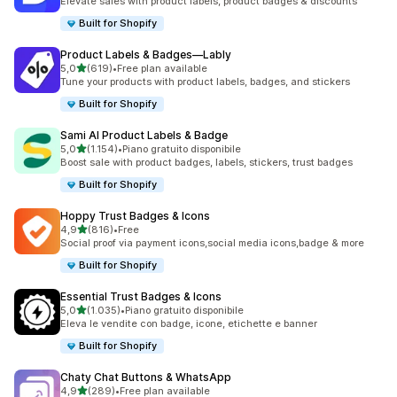
Elevate sales with product labels, product badges & discounts
Built for Shopify
Product Labels & Badges—Lably
stelle su 5
5,0
(619)
•
Free plan available
619 recensioni totali
Tune your products with product labels, badges, and stickers
Built for Shopify
Sami AI Product Labels & Badge
stelle su 5
5,0
(1.154)
•
Piano gratuito disponibile
1154 recensioni totali
Boost sale with product badges, labels, stickers, trust badges
Built for Shopify
Hoppy Trust Badges & Icons
stelle su 5
4,9
(816)
•
Free
816 recensioni totali
Social proof via payment icons,social media icons,badge & more
Built for Shopify
Essential Trust Badges & Icons
stelle su 5
5,0
(1.035)
•
Piano gratuito disponibile
1035 recensioni totali
Eleva le vendite con badge, icone, etichette e banner
Built for Shopify
Chaty Chat Buttons & WhatsApp
stelle su 5
4,9
(289)
•
Free plan available
289 recensioni totali