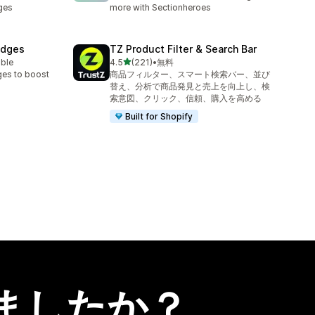
ges
more with Sectionheroes
adges
TZ Product Filter & Search Bar
5つ星中
able
4.5
(221)
•
無料
合計レビュー数：221件
ges to boost
商品フィルター、スマート検索バー、並び
替え、分析で商品発見と売上を向上し、検
索意図、クリック、信頼、購入を高める
Built for Shopify
ましたか？