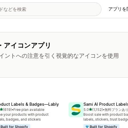
アプリを
・アイコンアプリ
イントへの注意を引く視覚的なアイコンを使用
oduct Labels & Badges—Lably
Sami AI Product Label
5つ星中
5つ星中
(619)
•
Free plan available
5.0
(1,152)
•
無料プランあ
計レビュー数：619件
合計レビュー数：1152件
e your products with product
Boost sale with product b
els, badges, and stickers
labels, stickers, trust badg
Built for Shopify
Built for Shopify