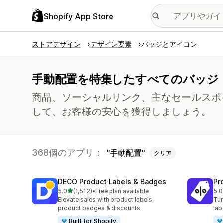
Shopify App Store
ストアデザイン
デザイン要素
バッジとアイコン
手動配置を特集したすべてのバッジ
商品、ソーシャルリンク、主なセールスポ
して、お客様の安心を獲得しましょう。
368個のアプリ：
手動配置
クリア
DECO Product Labels & Badges
Pr
5つ星中
5.0
(1,512)
•
Free plan available
5.0
合計レビュー数：1512件
合
Elevate sales with product labels,
Tun
product badges & discounts
lab
Built for Shopify