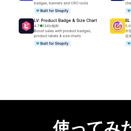
badges, banners and CRO tools
che
Built for Shopify
LV: Product Badge & Size Chart
B
5つ星中
4.7
(34)
•
無料
5.0
合計レビュー数：34件
合
Boost sales with product badges,
外
product labels & size charts
追
Built for Shopify
使ってみ