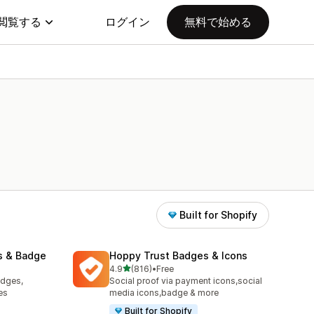
閲覧する
ログイン
無料で始める
Built for Shopify
s & Badge
Hoppy Trust Badges & Icons
5つ星中
り
4.9
(816)
•
Free
合計レビュー数：816件
adges,
Social proof via payment icons,social
es
media icons,badge & more
Built for Shopify