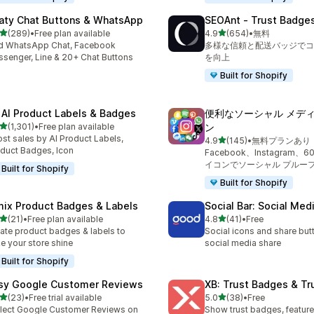
aty Chat Buttons & WhatsApp
SEOAnt ‑ Trust Badges
5つ星中
5つ星中
(289)
•
Free plan available
4.9
(654)
•
無料
計レビュー数：289件
合計レビュー数：654件
d WhatsApp Chat, Facebook
多様な信頼と配送バッジでコ
senger, Line & 20+ Chat Buttons
を向上
Built for Shopify
 AI Product Labels & Badges
便利なソーシャル メディ
5つ星中
(1,301)
•
Free plan available
ン
レビュー数：1301件
st sales by AI Product Labels,
5つ星中
4.9
(145)
•
無料プランあり
合計レビュー数：145件
duct Badges, Icon
Facebook、Instagram、
イコンでソーシャル プルー
Built for Shopify
Built for Shopify
mix Product Badges & Labels
Social Bar: Social Med
5つ星中
5つ星中
(21)
•
Free plan available
4.8
(41)
•
Free
計レビュー数：21件
合計レビュー数：41件
ate product badges & labels to
Social icons and share but
e your store shine
social media share
Built for Shopify
sy Google Customer Reviews
XB: Trust Badges & Tr
5つ星中
5つ星中
(23)
•
Free trial available
5.0
(38)
•
Free
計レビュー数：23件
合計レビュー数：38件
lect Google Customer Reviews on
Show trust badges, feature