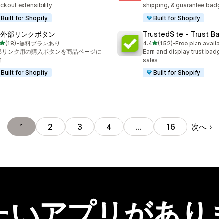
ckout extensibility
shipping, & guarantee bad
Built for Shopify
Built for Shopify
L 外部リンクボタン
TrustedSite ‑ Trust B
5つ星中
5つ星中
(18)
•
無料プランあり
4.4
(152)
•
Free plan avail
計レビュー数：18件
合計レビュー数：152件
部リンク用の購入ボタンを商品ページに
Earn and display trust bad
加
sales
Built for Shopify
Built for Shopify
次へ
1
2
3
4
…
16
たいアプリがあり