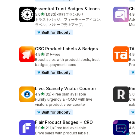
Essential Trust Badges & Icons
Ch
5つ星中
5.0
(1,033)
•
無料プランあり
4.9
合計レビュー数：1033件
合
トラストバッジ、フィーチャーアイコン、
Ad
ラベル、バナーで売上アップ。
Mes
Built for Shopify
GSC Product Labels & Badges
TA
5つ星中
4.9
(31)
•
Free
4.9
合計レビュー数：31件
合計
Boost sales with product labels, trust
Boo
badges, payment icons
Pro
Built for Shopify
Livo: Scarcity Visitor Counter
Ri
5つ星中
4.9
(32)
•
Free plan available
5.0
合計レビュー数：32件
合
Hurrify urgency & FOMO with live
Cre
visitors product view counter
nak
Built for Shopify
Flair Product Badges + CRO
ea
5つ星中
5.0
(211)
•
Free trial available
4.6
合計レビュー数：211件
合
Drive sales with product labels,
Col