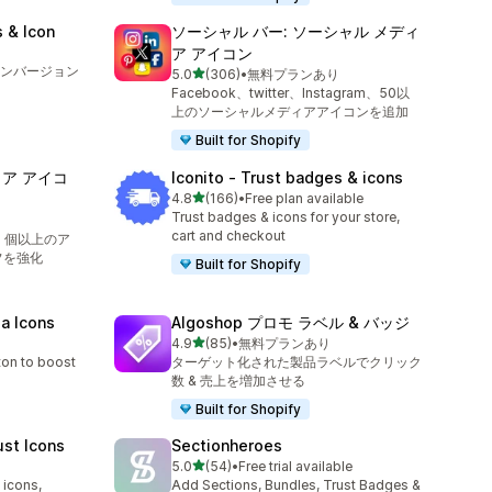
 & Icon
ソーシャル バー: ソーシャル メディ
ア アイコン
ンバージョン
5つ星中
5.0
(306)
•
無料プランあり
合計レビュー数：306件
Facebook、twitter、Instagram、50以
上のソーシャルメディアアイコンを追加
Built for Shopify
ア アイコ
Iconito ‑ Trust badges & icons
5つ星中
4.8
(166)
•
Free plan available
合計レビュー数：166件
Trust badges & icons for your store,
cart and checkout
60 個以上のア
フを強化
Built for Shopify
ia Icons
Algoshop プロモ ラベル & バッジ
5つ星中
4.9
(85)
•
無料プランあり
合計レビュー数：85件
ton to boost
ターゲット化された製品ラベルでクリック
数 & 売上を増加させる
Built for Shopify
ust Icons
Sectionheroes
5つ星中
5.0
(54)
•
Free trial available
合計レビュー数：54件
 icons,
Add Sections, Bundles, Trust Badges &