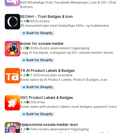
Add WhatsApp Chat, Facebook Messenger, Line & 20+ Chat
Buttons
SEOAnt ‑ Trust Badges & Icon
av 5 stjerner
4,9
(653)
•
Gratis
Totalt 653 omtaler
Øk konverteringer med forskjellige tillits- og fraktmerker
Built for Shopify
Ikoner for sosiale medier
av 5 stjerner
5,0
(306)
•
Gratis abonnement tilgjengelig
Totalt 306 omtaler
Legg til Facebook, Instagram og 50+ sosiale medier-ikoner
Built for Shopify
TA AI Product Labels & Badges
av 5 stjerner
4,9
(1 302)
•
Free plan available
Totalt 1302 omtaler
Boost sales by AI Product Labels, Product Badges, Icon
Built for Shopify
GSC Product Labels & Badges
av 5 stjerner
4,9
(30)
•
Free
Totalt 30 omtaler
Boost sales with product labels, trust badges, payment icons
Built for Shopify
Hjelpsomme sosiale medier‑ikon
av 5 stjerner
4,9
(145)
•
Gratis abonnement tilgjengelig
Totalt 145 omtaler