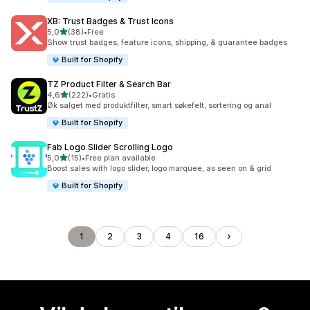
XB: Trust Badges & Trust Icons
av 5 stjerner
5,0
(38)
•
Free
Totalt 38 omtaler
Show trust badges, feature icons, shipping, & guarantee badges
Built for Shopify
TZ Product Filter & Search Bar
av 5 stjerner
4,6
(222)
•
Gratis
Totalt 222 omtaler
Øk salget med produktfilter, smart søkefelt, sortering og anal
Built for Shopify
Fab Logo Slider Scrolling Logo
av 5 stjerner
5,0
(15)
•
Free plan available
Totalt 15 omtaler
Boost sales with logo slider, logo marquee, as seen on & grid
Built for Shopify
1
2
3
4
16