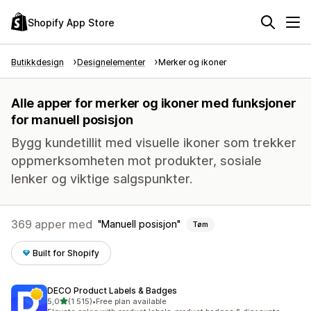
Shopify App Store
Butikkdesign
Designelementer
Merker og ikoner
Alle apper for merker og ikoner med funksjoner
for manuell posisjon
Bygg kundetillit med visuelle ikoner som trekker
oppmerksomheten mot produkter, sosiale
lenker og viktige salgspunkter.
369 apper med
Manuell posisjon
Tøm
Built for Shopify
DECO Product Labels & Badges
av 5 stjerner
5,0
(1 515)
•
Free plan available
Totalt 1515 omtaler