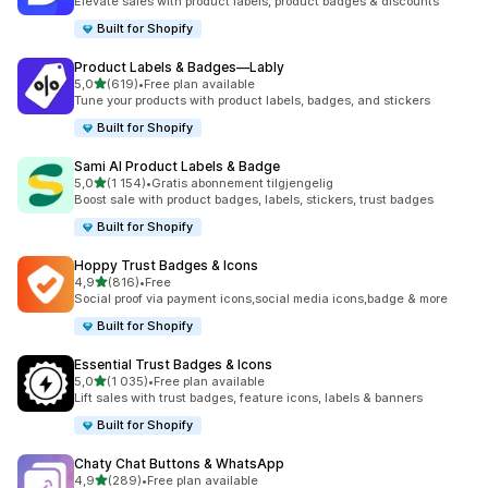
Elevate sales with product labels, product badges & discounts
Built for Shopify
Product Labels & Badges—Lably
av 5 stjerner
5,0
(619)
•
Free plan available
Totalt 619 omtaler
Tune your products with product labels, badges, and stickers
Built for Shopify
Sami AI Product Labels & Badge
av 5 stjerner
5,0
(1 154)
•
Gratis abonnement tilgjengelig
Totalt 1154 omtaler
Boost sale with product badges, labels, stickers, trust badges
Built for Shopify
Hoppy Trust Badges & Icons
av 5 stjerner
4,9
(816)
•
Free
Totalt 816 omtaler
Social proof via payment icons,social media icons,badge & more
Built for Shopify
Essential Trust Badges & Icons
av 5 stjerner
5,0
(1 035)
•
Free plan available
Totalt 1035 omtaler
Lift sales with trust badges, feature icons, labels & banners
Built for Shopify
Chaty Chat Buttons & WhatsApp
av 5 stjerner
4,9
(289)
•
Free plan available
Totalt 289 omtaler