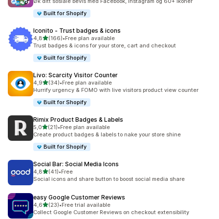
Øk ditt sosiale bevis med Facebook, Instagram og 60+ ikoner
Built for Shopify
Iconito ‑ Trust badges & icons
av 5 stjerner
4,8
(166)
•
Free plan available
Totalt 166 omtaler
Trust badges & icons for your store, cart and checkout
Built for Shopify
Livo: Scarcity Visitor Counter
av 5 stjerner
4,9
(34)
•
Free plan available
Totalt 34 omtaler
Hurrify urgency & FOMO with live visitors product view counter
Built for Shopify
Rimix Product Badges & Labels
av 5 stjerner
5,0
(21)
•
Free plan available
Totalt 21 omtaler
Create product badges & labels to nake your store shine
Built for Shopify
Social Bar: Social Media Icons
av 5 stjerner
4,8
(41)
•
Free
Totalt 41 omtaler
Social icons and share button to boost social media share
easy Google Customer Reviews
av 5 stjerner
4,6
(23)
•
Free trial available
Totalt 23 omtaler
Collect Google Customer Reviews on checkout extensibility