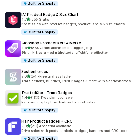
Built for Shopify
LV: Product Badge & Size Chart
av 5 stjerner
4,7
(35)
•
Gratis
Totalt 35 omtaler
Boost sales with product badges, product labels & size charts
Built for Shopify
Algoshop Promoetikett & Merke
av 5 stjerner
4,9
(85)
•
Gratis abonnement tilgjengelig
Totalt 85 omtaler
Øk klikk & salg med målrettede, effektfulle etiketter
Built for Shopify
Sectionheroes
av 5 stjerner
5,0
(54)
•
Free trial available
Totalt 54 omtaler
Add Sections, Bundles, Trust Badges & more with Sectionheroes
TrustedSite ‑ Trust Badges
av 5 stjerner
4,4
(153)
•
Free plan available
Totalt 153 omtaler
Earn and display trust badges to boost sales
Built for Shopify
Flair Product Badges + CRO
av 5 stjerner
5,0
(211)
•
Free trial available
Totalt 211 omtaler
Drive sales with product labels, badges, banners and CRO tools
Built for Shopify