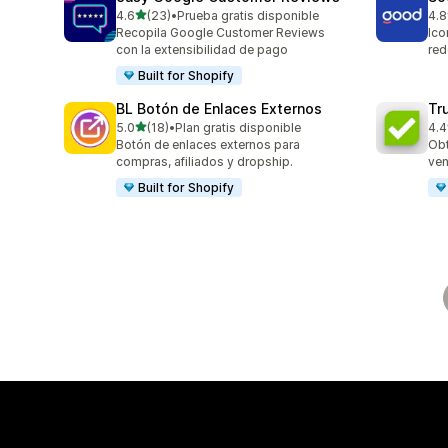
de 5 estrellas
4.6
(23)
•
Prueba gratis disponible
4.8
23 reseñas en total
41 
Recopila Google Customer Reviews
Ico
con la extensibilidad de pago
red
Built for Shopify
BL Botón de Enlaces Externos
Tr
de 5 estrellas
5.0
(18)
•
Plan gratis disponible
4.4
18 reseñas en total
151
Botón de enlaces externos para
Obt
compras, afiliados y dropship.
ven
Built for Shopify