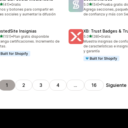
de 5 estrellas
de 5 estrellas
(41)
•
Gratis
5.0
(54)
•
Prueba gratis di
reseñas en total
54 reseñas en total
nos y botones para compartir en
Agrega secciones, paquete
es sociales y aumentar la difusión
de confianza y más con S
ustedSite Insignias
XB: Trust Badges & Tr
de 5 estrellas
de 5 estrellas
(151)
•
Plan gratis disponible
5.0
(38)
•
Gratis
 reseñas en total
38 reseñas en total
enga certificaciones. Incremento de
Muestra insignias de confi
tas.
de características e insign
y garantía
Built for Shopify
Built for Shopify
Siguiente
1
2
3
4
…
16