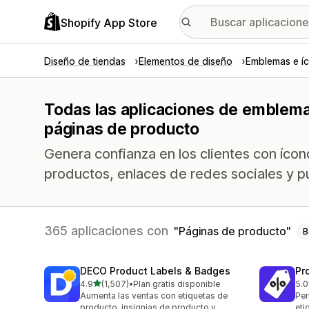
Shopify App Store
Diseño de tiendas
Elementos de diseño
Emblemas e í
Todas las aplicaciones de emblema
páginas de producto
Genera confianza en los clientes con ícono
productos, enlaces de redes sociales y pu
365 aplicaciones con
Páginas de producto
B
DECO Product Labels & Badges
Pr
de 5 estrellas
4.9
(1,507)
•
Plan gratis disponible
5.0
1507 reseñas en total
619
Aumenta las ventas con etiquetas de
Per
producto, insignias de producto y
eti