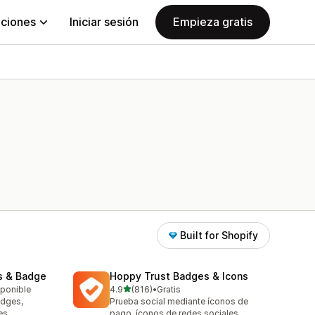
aciones
Iniciar sesión
Empieza gratis
Built for Shopify
s & Badge
Hoppy Trust Badges & Icons
de 5 estrellas
sponible
4.9
(816)
•
Gratis
816 reseñas en total
adges,
Prueba social mediante íconos de
es
pago, íconos de redes sociales,