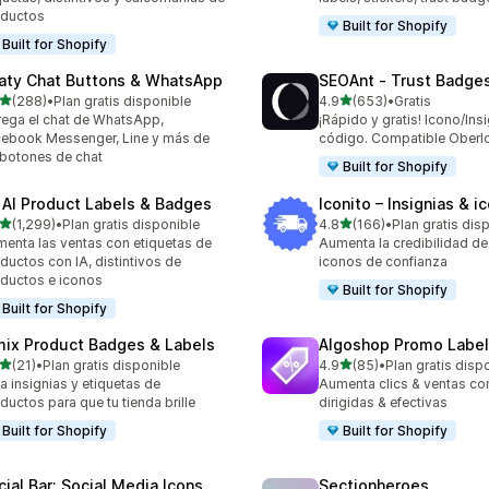
oductos
Built for Shopify
Built for Shopify
aty Chat Buttons & WhatsApp
SEOAnt ‑ Trust Badges
de 5 estrellas
de 5 estrellas
(288)
•
Plan gratis disponible
4.9
(653)
•
Gratis
 reseñas en total
653 reseñas en total
ega el chat de WhatsApp,
¡Rápido y gratis! Icono/Insi
ebook Messenger, Line y más de
código. Compatible Oberl
botones de chat
Built for Shopify
 AI Product Labels & Badges
Iconito – Insignias & i
de 5 estrellas
de 5 estrellas
(1,299)
•
Plan gratis disponible
4.8
(166)
•
Plan gratis dis
9 reseñas en total
166 reseñas en total
enta las ventas con etiquetas de
Aumenta la credibilidad de
ductos con IA, distintivos de
iconos de confianza
ductos e iconos
Built for Shopify
Built for Shopify
mix Product Badges & Labels
Algoshop Promo Label
de 5 estrellas
de 5 estrellas
(21)
•
Plan gratis disponible
4.9
(85)
•
Plan gratis disp
reseñas en total
85 reseñas en total
a insignias y etiquetas de
Aumenta clics & ventas co
ductos para que tu tienda brille
dirigidas & efectivas
Built for Shopify
Built for Shopify
cial Bar: Social Media Icons
Sectionheroes