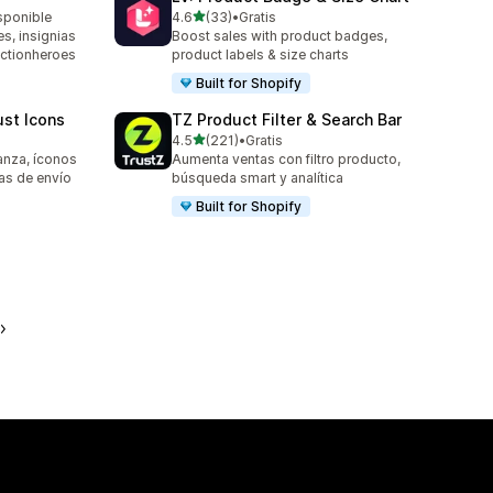
de 5 estrellas
sponible
4.6
(33)
•
Gratis
33 reseñas en total
s, insignias
Boost sales with product badges,
ectionheroes
product labels & size charts
Built for Shopify
ust Icons
TZ Product Filter & Search Bar
de 5 estrellas
4.5
(221)
•
Gratis
221 reseñas en total
anza, íconos
Aumenta ventas con filtro producto,
ias de envío
búsqueda smart y analítica
Built for Shopify