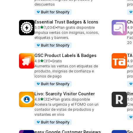
descuentos
pr
Built for Shopify
Essential Trust Badges & Icons
Ch
de 5 estrellas
5.0
(1,034)
•
Plan gratis disponible
4.9
1034 reseñas en total
288
Impulsa ventas con insignias, iconos,
Agr
etiquetas y banners.
Fac
20 
Built for Shopify
GSC Product Labels & Badges
TA
de 5 estrellas
4.9
(31)
•
Gratis
4.9
31 reseñas en total
129
Aumenta las ventas con etiquetas de
Aum
producto, insignias de confianza e
pro
íconos de pago
pro
Built for Shopify
Livo: Scarcity Visitor Counter
Ri
de 5 estrellas
4.9
(32)
•
Plan gratis disponible
5.0
32 reseñas en total
21 
Acelera la urgencia y el FOMO con un
Cre
contador de vistas de productos y
pro
visitantes en vivo
Built for Shopify
easy Google Customer Reviews
So