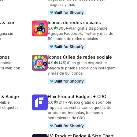
insignias y más
Built for Shopify
 & Icon
Iconos de redes sociales
de 5 estrellas
5.0
(305)
•
Plan gratis disponible
305 reseñas en total
gnia sin
Agregue Facebook, Twitter y más de
o
50 íconos de redes sociales
Built for Shopify
conos
Iconos útiles de redes sociale
de 5 estrellas
ponible
4.9
(145)
•
Plan gratis disponible
145 reseñas en total
 tu web con
Mejora tu prueba social con Instagram
y más de 60 íconos
Built for Shopify
 & Badge
Flair Product Badges + CRO
de 5 estrellas
onible
5.0
(211)
•
Prueba gratis disponible
211 reseñas en total
n etiquetas
Impulsa las ventas con etiquetas de
productos, insignias, banners y
herramientas de CRO
Built for Shopify
LV: Product Badge & Size Chart