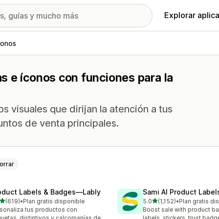
Explorar aplic
conos
s e íconos con funciones para la
s visuales que dirijan la atención a tus
ntos de venta principales.
orrar
oduct Labels & Badges—Lably
Sami AI Product Label
de 5 estrellas
de 5 estrellas
(619)
•
Plan gratis disponible
5.0
(1,152)
•
Plan gratis di
 reseñas en total
1152 reseñas en total
sonaliza tus productos con
Boost sale with product b
quetas, distintivos y calcomanías de
labels, stickers, trust badg