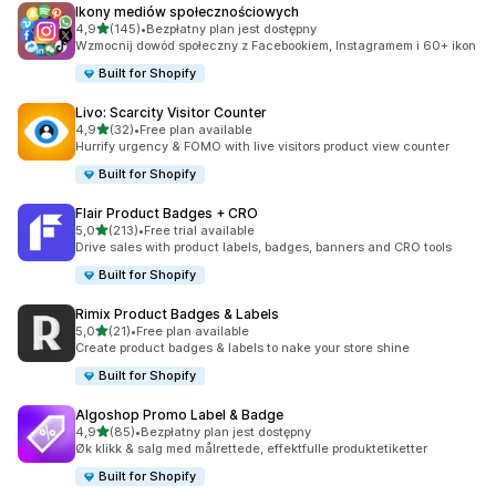
Ikony mediów społecznościowych
na 5 gwiazdek
4,9
(145)
•
Bezpłatny plan jest dostępny
Łączna liczba recenzji: 145
Wzmocnij dowód społeczny z Facebookiem, Instagramem i 60+ ikon
Built for Shopify
Livo: Scarcity Visitor Counter
na 5 gwiazdek
4,9
(32)
•
Free plan available
Łączna liczba recenzji: 32
Hurrify urgency & FOMO with live visitors product view counter
Built for Shopify
Flair Product Badges + CRO
na 5 gwiazdek
5,0
(213)
•
Free trial available
Łączna liczba recenzji: 213
Drive sales with product labels, badges, banners and CRO tools
Built for Shopify
Rimix Product Badges & Labels
na 5 gwiazdek
5,0
(21)
•
Free plan available
Łączna liczba recenzji: 21
Create product badges & labels to nake your store shine
Built for Shopify
Algoshop Promo Label & Badge
na 5 gwiazdek
4,9
(85)
•
Bezpłatny plan jest dostępny
Łączna liczba recenzji: 85
Øk klikk & salg med målrettede, effektfulle produktetiketter
Built for Shopify