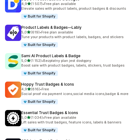
na 5 gwiazdek
4,9
(1 507)
•
Free plan available
Łączna liczba recenzji: 1507
Elevate sales with product labels, product badges & discounts
Built for Shopify
Product Labels & Badges—Lably
na 5 gwiazdek
5,0
(619)
•
Free plan available
Łączna liczba recenzji: 619
Tune your products with product labels, badges, and stickers
Built for Shopify
Sami AI Product Labels & Badge
na 5 gwiazdek
5,0
(1 152)
•
Bezpłatny plan jest dostępny
Łączna liczba recenzji: 1152
Boost sale with product badges, labels, stickers, trust badges
Built for Shopify
Hoppy Trust Badges & Icons
na 5 gwiazdek
4,9
(816)
•
Free
Łączna liczba recenzji: 816
Social proof via payment icons,social media icons,badge & more
Built for Shopify
Essential Trust Badges & Icons
na 5 gwiazdek
5,0
(1 034)
•
Free plan available
Łączna liczba recenzji: 1034
Lift sales with trust badges, feature icons, labels & banners
Built for Shopify