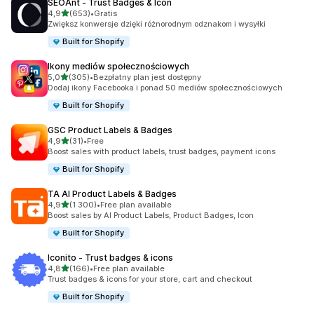
SEOAnt ‑ Trust Badges & Icon
na 5 gwiazdek
4,9
(653)
•
Gratis
Łączna liczba recenzji: 653
Zwiększ konwersje dzięki różnorodnym odznakom i wysyłki
Built for Shopify
Ikony mediów społecznościowych
na 5 gwiazdek
5,0
(305)
•
Bezpłatny plan jest dostępny
Łączna liczba recenzji: 305
Dodaj ikony Facebooka i ponad 50 mediów społecznościowych
Built for Shopify
GSC Product Labels & Badges
na 5 gwiazdek
4,9
(31)
•
Free
Łączna liczba recenzji: 31
Boost sales with product labels, trust badges, payment icons
Built for Shopify
TA AI Product Labels & Badges
na 5 gwiazdek
4,9
(1 300)
•
Free plan available
Łączna liczba recenzji: 1300
Boost sales by AI Product Labels, Product Badges, Icon
Built for Shopify
Iconito ‑ Trust badges & icons
na 5 gwiazdek
4,8
(166)
•
Free plan available
Łączna liczba recenzji: 166
Trust badges & icons for your store, cart and checkout
Built for Shopify