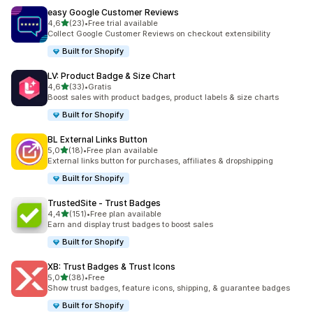
easy Google Customer Reviews
na 5 gwiazdek
4,6
(23)
•
Free trial available
Łączna liczba recenzji: 23
Collect Google Customer Reviews on checkout extensibility
Built for Shopify
LV: Product Badge & Size Chart
na 5 gwiazdek
4,6
(33)
•
Gratis
Łączna liczba recenzji: 33
Boost sales with product badges, product labels & size charts
Built for Shopify
BL External Links Button
na 5 gwiazdek
5,0
(18)
•
Free plan available
Łączna liczba recenzji: 18
External links button for purchases, affiliates & dropshipping
Built for Shopify
TrustedSite ‑ Trust Badges
na 5 gwiazdek
4,4
(151)
•
Free plan available
Łączna liczba recenzji: 151
Earn and display trust badges to boost sales
Built for Shopify
XB: Trust Badges & Trust Icons
na 5 gwiazdek
5,0
(38)
•
Free
Łączna liczba recenzji: 38
Show trust badges, feature icons, shipping, & guarantee badges
Built for Shopify