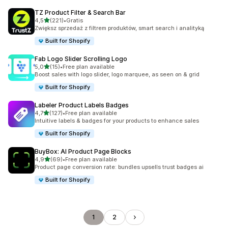
TZ Product Filter & Search Bar
na 5 gwiazdek
4,5
(221)
•
Gratis
Łączna liczba recenzji: 221
Zwiększ sprzedaż z filtrem produktów, smart search i analityką
Built for Shopify
Fab Logo Slider Scrolling Logo
na 5 gwiazdek
5,0
(15)
•
Free plan available
Łączna liczba recenzji: 15
Boost sales with logo slider, logo marquee, as seen on & grid
Built for Shopify
Labeler Product Labels Badges
na 5 gwiazdek
4,7
(127)
•
Free plan available
Łączna liczba recenzji: 127
Intuitive labels & badges for your products to enhance sales
Built for Shopify
BuyBox: AI Product Page Blocks
na 5 gwiazdek
4,9
(69)
•
Free plan available
Łączna liczba recenzji: 69
Product page conversion rate: bundles upsells trust badges ai
Built for Shopify
1
2