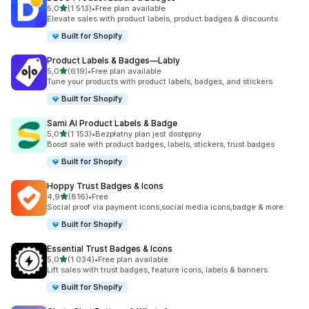
na 5 gwiazdek
5,0
(1 513)
•
Free plan available
Łączna liczba recenzji: 1513
Elevate sales with product labels, product badges & discounts
Built for Shopify
Product Labels & Badges—Lably
na 5 gwiazdek
5,0
(619)
•
Free plan available
Łączna liczba recenzji: 619
Tune your products with product labels, badges, and stickers
Built for Shopify
Sami AI Product Labels & Badge
na 5 gwiazdek
5,0
(1 153)
•
Bezpłatny plan jest dostępny
Łączna liczba recenzji: 1153
Boost sale with product badges, labels, stickers, trust badges
Built for Shopify
Hoppy Trust Badges & Icons
na 5 gwiazdek
4,9
(816)
•
Free
Łączna liczba recenzji: 816
Social proof via payment icons,social media icons,badge & more
Built for Shopify
Essential Trust Badges & Icons
na 5 gwiazdek
5,0
(1 034)
•
Free plan available
Łączna liczba recenzji: 1034
Lift sales with trust badges, feature icons, labels & banners
Built for Shopify