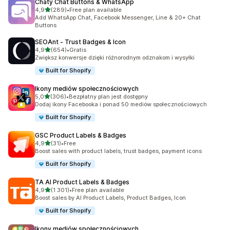
Chaty Chat Buttons & WhatsApp
na 5 gwiazdek
4,9
(289)
•
Free plan available
Łączna liczba recenzji: 289
Add WhatsApp Chat, Facebook Messenger, Line & 20+ Chat
Buttons
SEOAnt ‑ Trust Badges & Icon
na 5 gwiazdek
4,9
(654)
•
Gratis
Łączna liczba recenzji: 654
Zwiększ konwersje dzięki różnorodnym odznakom i wysyłki
Built for Shopify
Ikony mediów społecznościowych
na 5 gwiazdek
5,0
(306)
•
Bezpłatny plan jest dostępny
Łączna liczba recenzji: 306
Dodaj ikony Facebooka i ponad 50 mediów społecznościowych
Built for Shopify
GSC Product Labels & Badges
na 5 gwiazdek
4,9
(31)
•
Free
Łączna liczba recenzji: 31
Boost sales with product labels, trust badges, payment icons
Built for Shopify
TA AI Product Labels & Badges
na 5 gwiazdek
4,9
(1 301)
•
Free plan available
Łączna liczba recenzji: 1301
Boost sales by AI Product Labels, Product Badges, Icon
Built for Shopify
Ikony mediów społecznościowych