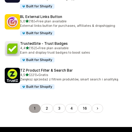
Built for Shopify
BL External Links Button
na 5 gwiazdek
5,0
(18)
•
Free plan available
Łączna liczba recenzji: 18
External links button for purchases, affiliates & dropshipping
Built for Shopify
TrustedSite ‑ Trust Badges
na 5 gwiazdek
4,4
(152)
•
Free plan available
Łączna liczba recenzji: 152
Earn and display trust badges to boost sales
Built for Shopify
TZ Product Filter & Search Bar
na 5 gwiazdek
4,5
(221)
•
Gratis
Łączna liczba recenzji: 221
Zwiększ sprzedaż z filtrem produktów, smart search i analityką
Built for Shopify
1
2
3
4
16