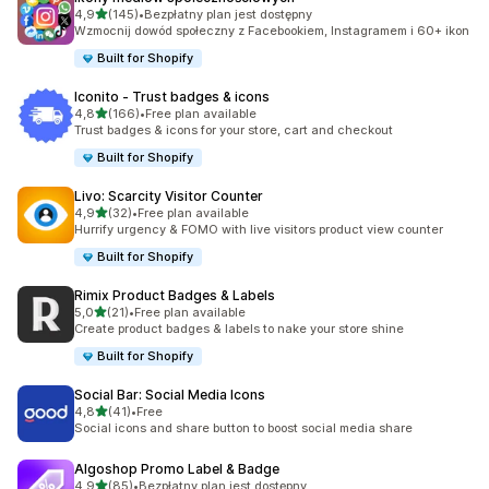
na 5 gwiazdek
4,9
(145)
•
Bezpłatny plan jest dostępny
Łączna liczba recenzji: 145
Wzmocnij dowód społeczny z Facebookiem, Instagramem i 60+ ikon
Built for Shopify
Iconito ‑ Trust badges & icons
na 5 gwiazdek
4,8
(166)
•
Free plan available
Łączna liczba recenzji: 166
Trust badges & icons for your store, cart and checkout
Built for Shopify
Livo: Scarcity Visitor Counter
na 5 gwiazdek
4,9
(32)
•
Free plan available
Łączna liczba recenzji: 32
Hurrify urgency & FOMO with live visitors product view counter
Built for Shopify
Rimix Product Badges & Labels
na 5 gwiazdek
5,0
(21)
•
Free plan available
Łączna liczba recenzji: 21
Create product badges & labels to nake your store shine
Built for Shopify
Social Bar: Social Media Icons
na 5 gwiazdek
4,8
(41)
•
Free
Łączna liczba recenzji: 41
Social icons and share button to boost social media share
Algoshop Promo Label & Badge
na 5 gwiazdek
4,9
(85)
•
Bezpłatny plan jest dostępny