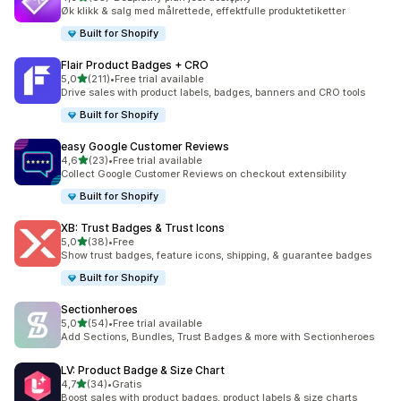
Łączna liczba recenzji: 85
Øk klikk & salg med målrettede, effektfulle produktetiketter
Built for Shopify
Flair Product Badges + CRO
na 5 gwiazdek
5,0
(211)
•
Free trial available
Łączna liczba recenzji: 211
Drive sales with product labels, badges, banners and CRO tools
Built for Shopify
easy Google Customer Reviews
na 5 gwiazdek
4,6
(23)
•
Free trial available
Łączna liczba recenzji: 23
Collect Google Customer Reviews on checkout extensibility
Built for Shopify
XB: Trust Badges & Trust Icons
na 5 gwiazdek
5,0
(38)
•
Free
Łączna liczba recenzji: 38
Show trust badges, feature icons, shipping, & guarantee badges
Built for Shopify
Sectionheroes
na 5 gwiazdek
5,0
(54)
•
Free trial available
Łączna liczba recenzji: 54
Add Sections, Bundles, Trust Badges & more with Sectionheroes
LV: Product Badge & Size Chart
na 5 gwiazdek
4,7
(34)
•
Gratis
Łączna liczba recenzji: 34
Boost sales with product badges, product labels & size charts