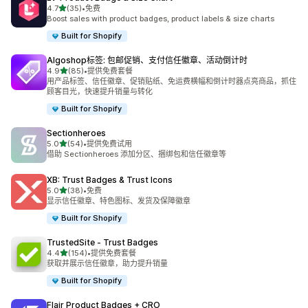
星（满分 5 星）
4.7
(35)
•
免费
总共 35 条评论
Boost sales with product badges, product labels & size charts
Built for Shopify
Algoshop标签: 包邮促销、支付信任徽章、活动倒计时
星（满分 5 星）
4.9
(85)
•
提供免费套餐
总共 85 条评论
用产品标签、信任徽章、促销贴纸、免运费横幅和倒计时器点亮商品，抓住
顾客目光，快速提升销量与转化
Built for Shopify
Sectionheroes
星（满分 5 星）
5.0
(54)
•
提供免费试用
总共 54 条评论
借助 Sectionheroes 添加分区、捆绑包和信任徽章等
XB: Trust Badges & Trust Icons
星（满分 5 星）
5.0
(38)
•
免费
总共 38 条评论
显示信任徽章、特色图标、发货及保障徽章
Built for Shopify
TrustedSite ‑ Trust Badges
星（满分 5 星）
4.4
(154)
•
提供免费套餐
总共 154 条评论
获取并展示信任徽章，助力提升销量
Built for Shopify
Flair Product Badges + CRO