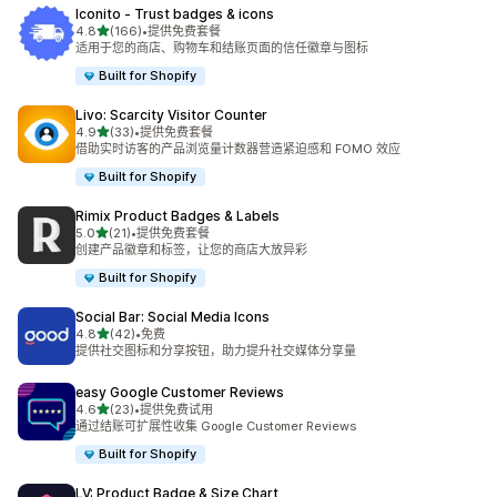
Iconito ‑ Trust badges & icons
星（满分 5 星）
4.8
(166)
•
提供免费套餐
总共 166 条评论
适用于您的商店、购物车和结账页面的信任徽章与图标
Built for Shopify
Livo: Scarcity Visitor Counter
星（满分 5 星）
4.9
(33)
•
提供免费套餐
总共 33 条评论
借助实时访客的产品浏览量计数器营造紧迫感和 FOMO 效应
Built for Shopify
Rimix Product Badges & Labels
星（满分 5 星）
5.0
(21)
•
提供免费套餐
总共 21 条评论
创建产品徽章和标签，让您的商店大放异彩
Built for Shopify
Social Bar: Social Media Icons
星（满分 5 星）
4.8
(42)
•
免费
总共 42 条评论
提供社交图标和分享按钮，助力提升社交媒体分享量
easy Google Customer Reviews
星（满分 5 星）
4.6
(23)
•
提供免费试用
总共 23 条评论
通过结账可扩展性收集 Google Customer Reviews
Built for Shopify
LV: Product Badge & Size Chart