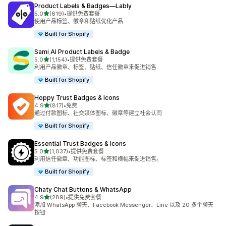
Product Labels & Badges—Lably
星（满分 5 星）
5.0
(619)
•
提供免费套餐
总共 619 条评论
使用产品标签、徽章和贴纸优化产品
Built for Shopify
Sami AI Product Labels & Badge
星（满分 5 星）
5.0
(1,154)
•
提供免费套餐
总共 1154 条评论
利用产品徽章、标签、贴纸、信任徽章来促进销售
Built for Shopify
Hoppy Trust Badges & Icons
星（满分 5 星）
4.9
(817)
•
免费
总共 817 条评论
通过付款图标、社交媒体图标、徽章等建立社会认同
Built for Shopify
Essential Trust Badges & Icons
星（满分 5 星）
5.0
(1,037)
•
提供免费套餐
总共 1037 条评论
利用信任徽章、功能图标、标签和横幅来促进销售。
Built for Shopify
Chaty Chat Buttons & WhatsApp
星（满分 5 星）
4.9
(289)
•
提供免费套餐
总共 289 条评论
添加 WhatsApp 聊天、Facebook Messenger、Line 以及 20 多个聊天
按钮