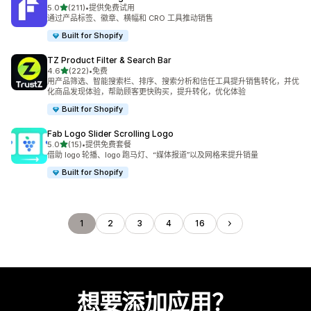
星（满分 5 星）
5.0
(211)
•
提供免费试用
总共 211 条评论
通过产品标签、徽章、横幅和 CRO 工具推动销售
Built for Shopify
TZ Product Filter & Search Bar
星（满分 5 星）
4.6
(222)
•
免费
总共 222 条评论
用产品筛选、智能搜索栏、排序、搜索分析和信任工具提升销售转化，并优
化商品发现体验，帮助顾客更快购买，提升转化，优化体验
Built for Shopify
Fab Logo Slider Scrolling Logo
星（满分 5 星）
5.0
(15)
•
提供免费套餐
总共 15 条评论
借助 logo 轮播、logo 跑马灯、“媒体报道”以及网格来提升销量
Built for Shopify
1
2
3
4
16
想要添加应用？