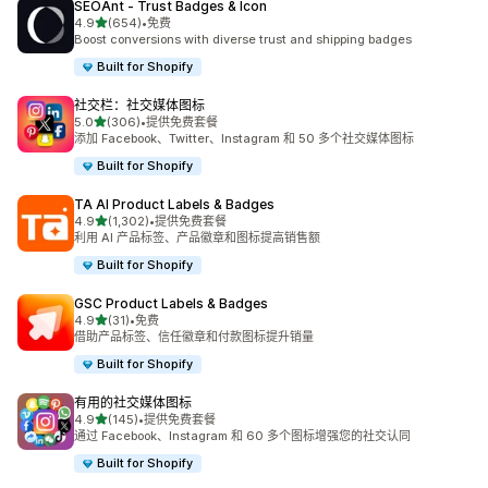
SEOAnt ‑ Trust Badges & Icon
星（满分 5 星）
4.9
(654)
•
免费
总共 654 条评论
Boost conversions with diverse trust and shipping badges
Built for Shopify
社交栏：社交媒体图标
星（满分 5 星）
5.0
(306)
•
提供免费套餐
总共 306 条评论
添加 Facebook、Twitter、Instagram 和 50 多个社交媒体图标
Built for Shopify
TA AI Product Labels & Badges
星（满分 5 星）
4.9
(1,302)
•
提供免费套餐
总共 1302 条评论
利用 AI 产品标签、产品徽章和图标提高销售额
Built for Shopify
GSC Product Labels & Badges
星（满分 5 星）
4.9
(31)
•
免费
总共 31 条评论
借助产品标签、信任徽章和付款图标提升销量
Built for Shopify
有用的社交媒体图标
星（满分 5 星）
4.9
(145)
•
提供免费套餐
总共 145 条评论
通过 Facebook、Instagram 和 60 多个图标增强您的社交认同
Built for Shopify