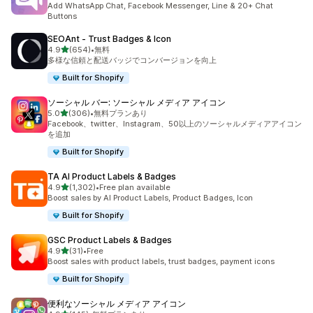
Add WhatsApp Chat, Facebook Messenger, Line & 20+ Chat
Buttons
SEOAnt ‑ Trust Badges & Icon
5つ星中
4.9
(654)
•
無料
合計レビュー数：654件
多様な信頼と配送バッジでコンバージョンを向上
Built for Shopify
ソーシャル バー: ソーシャル メディア アイコン
5つ星中
5.0
(306)
•
無料プランあり
合計レビュー数：306件
Facebook、twitter、Instagram、50以上のソーシャルメディアアイコン
を追加
Built for Shopify
TA AI Product Labels & Badges
5つ星中
4.9
(1,302)
•
Free plan available
合計レビュー数：1302件
Boost sales by AI Product Labels, Product Badges, Icon
Built for Shopify
GSC Product Labels & Badges
5つ星中
4.9
(31)
•
Free
合計レビュー数：31件
Boost sales with product labels, trust badges, payment icons
Built for Shopify
便利なソーシャル メディア アイコン