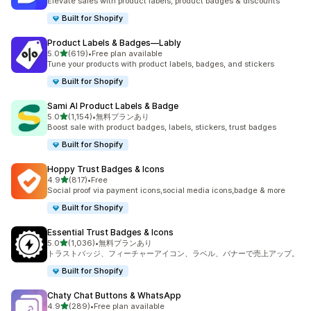
Elevate sales with product labels, product badges & discounts
Built for Shopify
Product Labels & Badges—Lably
5つ星中
5.0
(619)
•
Free plan available
合計レビュー数：619件
Tune your products with product labels, badges, and stickers
Built for Shopify
Sami AI Product Labels & Badge
5つ星中
5.0
(1,154)
•
無料プランあり
合計レビュー数：1154件
Boost sale with product badges, labels, stickers, trust badges
Built for Shopify
Hoppy Trust Badges & Icons
5つ星中
4.9
(817)
•
Free
合計レビュー数：817件
Social proof via payment icons,social media icons,badge & more
Built for Shopify
Essential Trust Badges & Icons
5つ星中
5.0
(1,036)
•
無料プランあり
合計レビュー数：1036件
トラストバッジ、フィーチャーアイコン、ラベル、バナーで売上アップ。
Built for Shopify
Chaty Chat Buttons & WhatsApp
5つ星中
4.9
(289)
•
Free plan available
合計レビュー数：289件