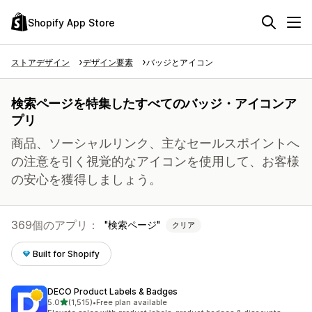
Shopify App Store
ストアデザイン
デザイン要素
バッジとアイコン
検索ページを特集したすべてのバッジ・アイコンア
プリ
商品、ソーシャルリンク、主なセールスポイントへ
の注意を引く視覚的なアイコンを使用して、お客様
の安心を獲得しましょう。
369個のアプリ：
検索ページ
クリア
Built for Shopify
DECO Product Labels & Badges
5つ星中
5.0
(1,515)
•
Free plan available
合計レビュー数：1515件