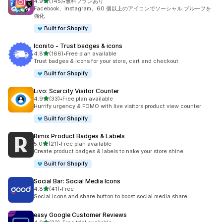
5つ星中
4.9
(145)
•
無料プランあり
合計レビュー数：145件
Facebook、Instagram、60 個以上のアイコンでソーシャル プルーフを
強化
Built for Shopify
Iconito ‑ Trust badges & icons
5つ星中
4.8
(166)
•
Free plan available
合計レビュー数：166件
Trust badges & icons for your store, cart and checkout
Built for Shopify
Livo: Scarcity Visitor Counter
5つ星中
4.9
(33)
•
Free plan available
合計レビュー数：33件
Hurrify urgency & FOMO with live visitors product view counter
Built for Shopify
Rimix Product Badges & Labels
5つ星中
5.0
(21)
•
Free plan available
合計レビュー数：21件
Create product badges & labels to nake your store shine
Built for Shopify
Social Bar: Social Media Icons
5つ星中
4.8
(41)
•
Free
合計レビュー数：41件
Social icons and share button to boost social media share
easy Google Customer Reviews