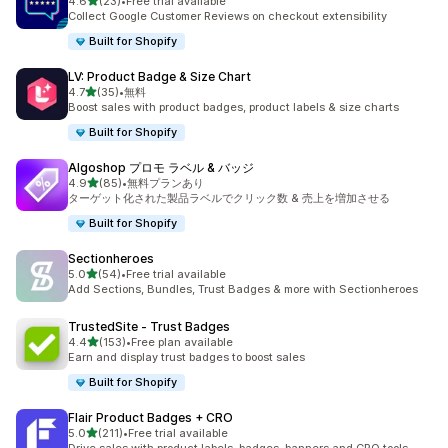
5つ星中
4.6
(23)
•
Free trial available
合計レビュー数：23件
Collect Google Customer Reviews on checkout extensibility
Built for Shopify
LV: Product Badge & Size Chart
5つ星中
4.7
(35)
•
無料
合計レビュー数：35件
Boost sales with product badges, product labels & size charts
Built for Shopify
Algoshop プロモ ラベル & バッジ
5つ星中
4.9
(85)
•
無料プランあり
合計レビュー数：85件
ターゲット化された製品ラベルでクリック数 & 売上を増加させる
Built for Shopify
Sectionheroes
5つ星中
5.0
(54)
•
Free trial available
合計レビュー数：54件
Add Sections, Bundles, Trust Badges & more with Sectionheroes
TrustedSite ‑ Trust Badges
5つ星中
4.4
(153)
•
Free plan available
合計レビュー数：153件
Earn and display trust badges to boost sales
Built for Shopify
Flair Product Badges + CRO
5つ星中
5.0
(211)
•
Free trial available
合計レビュー数：211件