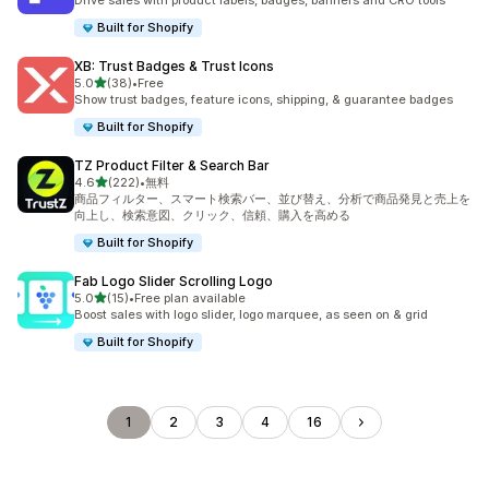
Drive sales with product labels, badges, banners and CRO tools
Built for Shopify
XB: Trust Badges & Trust Icons
5つ星中
5.0
(38)
•
Free
合計レビュー数：38件
Show trust badges, feature icons, shipping, & guarantee badges
Built for Shopify
TZ Product Filter & Search Bar
5つ星中
4.6
(222)
•
無料
合計レビュー数：222件
商品フィルター、スマート検索バー、並び替え、分析で商品発見と売上を
向上し、検索意図、クリック、信頼、購入を高める
Built for Shopify
Fab Logo Slider Scrolling Logo
5つ星中
5.0
(15)
•
Free plan available
合計レビュー数：15件
Boost sales with logo slider, logo marquee, as seen on & grid
Built for Shopify
1
2
3
4
16