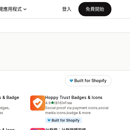
覽應用程式
登入
免費開始
Built for Shopify
s & Badge
Hoppy Trust Badges & Icons
滿分 5 顆星
4.9
(816)
•
Free
共有 816 則評價
adges,
Social proof via payment icons,social
es
media icons,badge & more
Built for Shopify
 & Icon
社群欄：社群媒體圖標