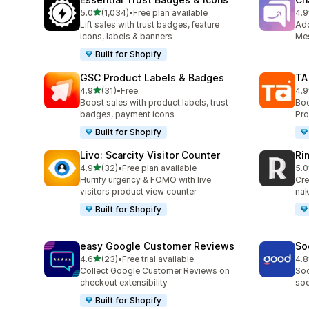
滿分 5 顆星
5.0
(1,034)
•
Free plan available
4.9
共有 1034 則評價
共有
Lift sales with trust badges, feature
Ad
icons, labels & banners
Mes
Built for Shopify
GSC Product Labels & Badges
TA
滿分 5 顆星
4.9
(31)
•
Free
4.9
共有 31 則評價
共有
Boost sales with product labels, trust
Boo
badges, payment icons
Pro
Built for Shopify
Livo: Scarcity Visitor Counter
Ri
滿分 5 顆星
4.9
(32)
•
Free plan available
5.0
共有 32 則評價
共有
Hurrify urgency & FOMO with live
Cre
visitors product view counter
nak
Built for Shopify
easy Google Customer Reviews
So
滿分 5 顆星
4.6
(23)
•
Free trial available
4.8
共有 23 則評價
共有
Collect Google Customer Reviews on
Soc
checkout extensibility
soc
Built for Shopify