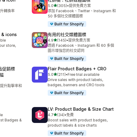
滿分 5 顆星
5.0
(305)
•
提供免費方案
共有 305 則評價
升轉換率
添加 Facebook、Twitter、Instagram 和
50 多個社交媒體圖標
Built for Shopify
 & icons
有用的社交媒體圖標
滿分 5 顆星
able
4.9
(145)
•
提供免費方案
共有 145 則評價
ur store,
透過 Facebook、Instagram 和 60 多個
圖示增強您的社交認同
Built for Shopify
產品促銷標
Flair Product Badges + CRO
滿分 5 顆星
幅
5.0
(211)
•
Free trial available
共有 211 則評價
Drive sales with product labels,
badges, banners and CRO tools
提升點擊率和
Built for Shopify
LV: Product Badge & Size Chart
滿分 5 顆星
le
4.7
(34)
•
免費
共有 34 則評價
ust Badges &
Boost sales with product badges,
product labels & size charts
Built for Shopify