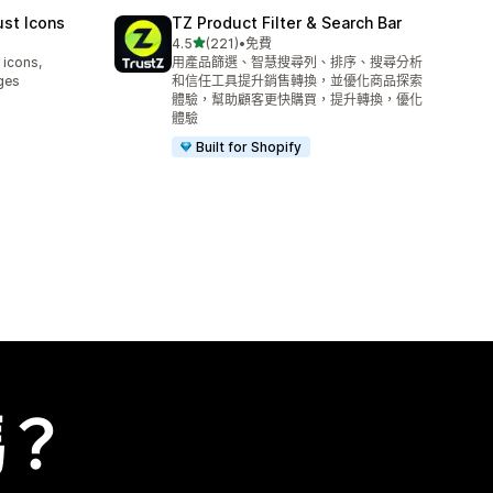
ust Icons
TZ Product Filter & Search Bar
滿分 5 顆星
4.5
(221)
•
免費
共有 221 則評價
 icons,
用產品篩選、智慧搜尋列、排序、搜尋分析
ges
和信任工具提升銷售轉換，並優化商品探索
體驗，幫助顧客更快購買，提升轉換，優化
體驗
Built for Shopify
嗎？