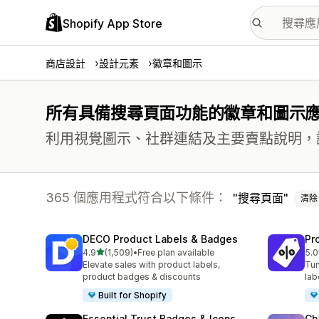
Shopify App Store
商店設計
設計元素
徽章和圖示
所有具備搜尋頁面功能的徽章和圖示
利用視覺圖示、社群連結及主要賣點說明，
365 個應用程式符合以下條件：
搜尋頁面
清除
DECO Product Labels & Badges
Pr
滿分 5 顆星
4.9
(1,509)
•
Free plan available
5.0
共有 1509 則評價
共有
Elevate sales with product labels,
Tun
product badges & discounts
lab
Built for Shopify
Essential Trust Badges & Icons
Ch