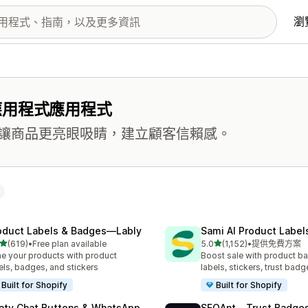
瀏
應用程式應用程式
讓商品更亮眼吸睛，建立顧客信賴感。
oduct Labels & Badges—Lably
Sami AI Product Label
滿分 5 顆星
滿分 5 顆星
(619)
•
Free plan available
5.0
(1,152)
•
提供免費方案
 619 則評價
共有 1152 則評價
e your products with product
Boost sale with product b
els, badges, and stickers
labels, stickers, trust badg
Built for Shopify
Built for Shopify
aty Chat Buttons & WhatsApp
SEOAnt ‑ Trust Badges