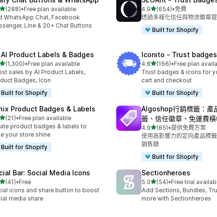
滿分 5 顆星
滿分 5 顆星
(288)
•
Free plan available
4.9
(654)
•
免費
 288 則評價
共有 654 則評價
d WhatsApp Chat, Facebook
透過多樣化信任與物流徽章提
senger, Line & 20+ Chat Buttons
Built for Shopify
 AI Product Labels & Badges
Iconito ‑ Trust badges
滿分 5 顆星
滿分 5 顆星
(1,300)
•
Free plan available
4.8
(166)
•
Free plan avail
 1300 則評價
共有 166 則評價
st sales by AI Product Labels,
Trust badges & icons for yo
duct Badges, Icon
cart and checkout
Built for Shopify
Built for Shopify
mix Product Badges & Labels
Algoshop行銷標籤：
滿分 5 顆星
(21)
•
Free plan available
籤、信任徽章、免運費橫
 21 則評價
ate product badges & labels to
滿分 5 顆星
4.9
(85)
•
提供免費方案
共有 85 則評價
e your store shine
使用高影響力的定向產品標籤
銷售額
Built for Shopify
Built for Shopify
cial Bar: Social Media Icons
Sectionheroes
滿分 5 顆星
滿分 5 顆星
(41)
•
Free
5.0
(54)
•
Free trial availab
 41 則評價
共有 54 則評價
ial icons and share button to boost
Add Sections, Bundles, Tr
ial media share
more with Sectionheroes