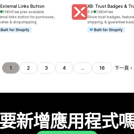
 External Links Button
XB: Trust Badges & Tr
滿分 5 顆星
滿分 5 顆星
(18)
•
Free plan available
5.0
(38)
•
Free
 18 則評價
共有 38 則評價
ernal links button for purchases,
Show trust badges, feature
iliates & dropshipping
shipping, & guarantee bad
Built for Shopify
Built for Shopify
下一頁
1
2
3
4
…
16
要新增應用程式