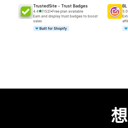
TrustedSite ‑ Trust Badges
BL
滿分 5 顆星
4.4
(152)
•
Free plan available
5.0
共有 152 則評價
共有
Earn and display trust badges to boost
Ext
sales
aff
Built for Shopify
想