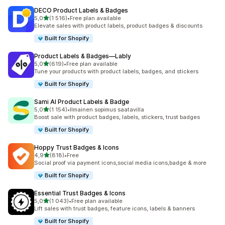
DECO Product Labels & Badges
/ 5 tähteä
5,0
(1 516)
•
Free plan available
1516 arvostelua yhteensä
Elevate sales with product labels, product badges & discounts
Built for Shopify
Product Labels & Badges—Lably
/ 5 tähteä
5,0
(619)
•
Free plan available
619 arvostelua yhteensä
Tune your products with product labels, badges, and stickers
Built for Shopify
Sami AI Product Labels & Badge
/ 5 tähteä
5,0
(1 154)
•
Ilmainen sopimus saatavilla
1154 arvostelua yhteensä
Boost sale with product badges, labels, stickers, trust badges
Built for Shopify
Hoppy Trust Badges & Icons
/ 5 tähteä
4,9
(818)
•
Free
818 arvostelua yhteensä
Social proof via payment icons,social media icons,badge & more
Built for Shopify
Essential Trust Badges & Icons
/ 5 tähteä
5,0
(1 043)
•
Free plan available
1043 arvostelua yhteensä
Lift sales with trust badges, feature icons, labels & banners
Built for Shopify