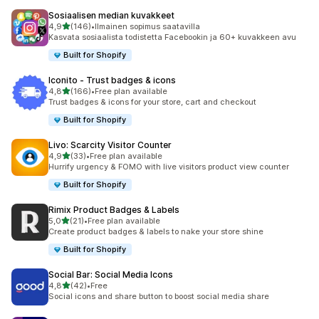
Sosiaalisen median kuvakkeet
/ 5 tähteä
4,9
(146)
•
Ilmainen sopimus saatavilla
146 arvostelua yhteensä
Kasvata sosiaalista todistetta Facebookin ja 60+ kuvakkeen avu
Built for Shopify
Iconito ‑ Trust badges & icons
/ 5 tähteä
4,8
(166)
•
Free plan available
166 arvostelua yhteensä
Trust badges & icons for your store, cart and checkout
Built for Shopify
Livo: Scarcity Visitor Counter
/ 5 tähteä
4,9
(33)
•
Free plan available
33 arvostelua yhteensä
Hurrify urgency & FOMO with live visitors product view counter
Built for Shopify
Rimix Product Badges & Labels
/ 5 tähteä
5,0
(21)
•
Free plan available
21 arvostelua yhteensä
Create product badges & labels to nake your store shine
Built for Shopify
Social Bar: Social Media Icons
/ 5 tähteä
4,8
(42)
•
Free
42 arvostelua yhteensä
Social icons and share button to boost social media share