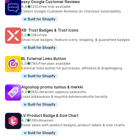
easy Google Customer Reviews
/ 5 tähteä
4,6
(23)
•
Free trial available
23 arvostelua yhteensä
Collect Google Customer Reviews on checkout extensibility
Built for Shopify
XB: Trust Badges & Trust Icons
/ 5 tähteä
5,0
(38)
•
Free
38 arvostelua yhteensä
Show trust badges, feature icons, shipping, & guarantee badges
Built for Shopify
BL External Links Button
/ 5 tähteä
5,0
(18)
•
Free plan available
18 arvostelua yhteensä
External links button for purchases, affiliates & dropshipping
Built for Shopify
Algoshop promo tunnus & merkki
/ 5 tähteä
4,9
(85)
•
Ilmainen sopimus saatavilla
85 arvostelua yhteensä
Lisää klikkauksia & myyntiä kohdennetuilla tarroilla
Built for Shopify
LV: Product Badge & Size Chart
/ 5 tähteä
4,7
(36)
•
Ilmainen
36 arvostelua yhteensä
Boost sales with product badges, product labels & size charts
Built for Shopify