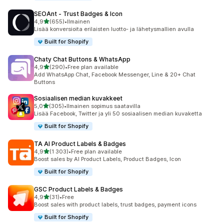
SEOAnt ‑ Trust Badges & Icon
/ 5 tähteä
4,9
(655)
•
Ilmainen
655 arvostelua yhteensä
Lisää konversioita erilaisten luotto- ja lähetysmallien avulla
Built for Shopify
Chaty Chat Buttons & WhatsApp
/ 5 tähteä
4,9
(290)
•
Free plan available
290 arvostelua yhteensä
Add WhatsApp Chat, Facebook Messenger, Line & 20+ Chat
Buttons
Sosiaalisen median kuvakkeet
/ 5 tähteä
5,0
(305)
•
Ilmainen sopimus saatavilla
305 arvostelua yhteensä
Lisää Facebook, Twitter ja yli 50 sosiaalisen median kuvaketta
Built for Shopify
TA AI Product Labels & Badges
/ 5 tähteä
4,9
(1 303)
•
Free plan available
1303 arvostelua yhteensä
Boost sales by AI Product Labels, Product Badges, Icon
Built for Shopify
GSC Product Labels & Badges
/ 5 tähteä
4,9
(31)
•
Free
31 arvostelua yhteensä
Boost sales with product labels, trust badges, payment icons
Built for Shopify