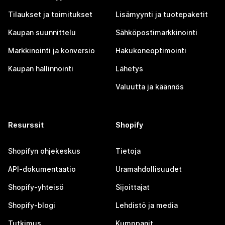
Tilaukset ja toimitukset
Lisämyynti ja tuotepaketit
Kaupan suunnittelu
Sähköpostimarkkinointi
Markkinointi ja konversio
Hakukoneoptimointi
Kaupan hallinnointi
Lähetys
Valuutta ja käännös
Resurssit
Shopify
Shopifyn ohjekeskus
Tietoja
API-dokumentaatio
Uramahdollisuudet
Shopify-yhteisö
Sijoittajat
Shopify-blogi
Lehdistö ja media
Tutkimus
Kumppanit