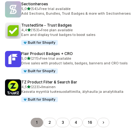
Sectionheroes
/ 5 tähteä
5,0
(54)
•
Free trial available
54 arvostelua yhteensä
Add Sections, Bundles, Trust Badges & more with Sectionheroes
TrustedSite ‑ Trust Badges
/ 5 tähteä
4,4
(153)
•
Free plan available
153 arvostelua yhteensä
Earn and display trust badges to boost sales
Built for Shopify
Flair Product Badges + CRO
/ 5 tähteä
5,0
(211)
•
Free trial available
211 arvostelua yhteensä
Drive sales with product labels, badges, banners and CRO tools
Built for Shopify
TZ Product Filter & Search Bar
/ 5 tähteä
4,5
(223)
•
Ilmainen
223 arvostelua yhteensä
Kasvata myyntiä tuotesuodattimilla, älyhaulla ja analytiikalla
Built for Shopify
1
2
3
4
16