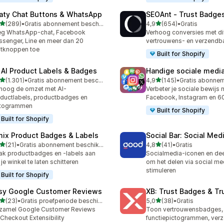
aty Chat Buttons & WhatsApp
SEOAnt ‑ Trust Badges
van 5 sterren
van 5 sterren
(289)
•
Gratis abonnement beschikbaar
4,9
(654)
•
Gratis
 recensies in totaal
654 recensies in totaal
eg WhatsApp-chat, Facebook
Verhoog conversies met di
senger, Line en meer dan 20
vertrouwens- en verzend
tknoppen toe
Built for Shopify
 AI Product Labels & Badges
Handige sociale medi
van 5 sterren
van 5 sterren
(1.301)
•
Gratis abonnement beschikbaar
4,9
(145)
•
1 recensies in totaal
145 recensies in totaal
hoog de omzet met AI-
Verbeter je sociale bewijs 
ductlabels, productbadges en
Facebook, Instagram en 6
ctogrammen
Built for Shopify
Built for Shopify
mix Product Badges & Labels
Social Bar: Social Med
van 5 sterren
van 5 sterren
(21)
•
Gratis abonnement beschikbaar
4,8
(41)
•
Gratis
recensies in totaal
41 recensies in totaal
k productbadges en -labels aan
Socialmedia-iconen en de
je winkel te laten schitteren
om het delen via social me
stimuleren
Built for Shopify
sy Google Customer Reviews
XB: Trust Badges & Tr
van 5 sterren
van 5 sterren
(23)
•
Gratis proefperiode beschikbaar
5,0
(38)
•
Gratis
recensies in totaal
38 recensies in totaal
zamel Google Customer Reviews
Toon vertrouwensbadges,
 Checkout Extensibility
functiepictogrammen, ver