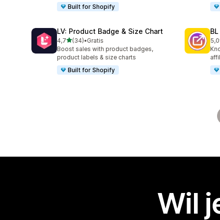
Built for Shopify
LV: Product Badge & Size Chart
BL
van 5 sterren
4,7
(34)
•
Gratis
5,0
34 recensies in totaal
18 
Boost sales with product badges,
Kno
product labels & size charts
aff
Built for Shopify
Wil 