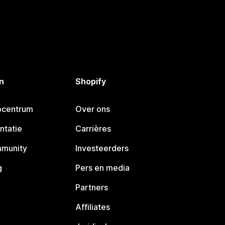
n
Shopify
pcentrum
Over ons
ntatie
Carrières
mmunity
Investeerders
g
Pers en media
Partners
Affiliates