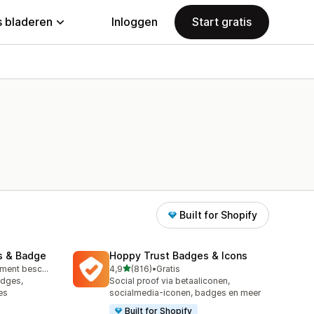
 bladeren
Inloggen
Start gratis
Built for Shopify
s & Badge
Hoppy Trust Badges & Icons
van 5 sterren
Gratis abonnement beschikbaar
4,9
(816)
•
Gratis
816 recensies in totaal
adges,
Social proof via betaaliconen,
es
socialmedia-iconen, badges en meer
Built for Shopify