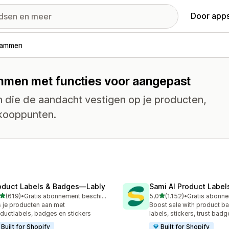
Door apps
rammen
ammen met functies voor aangepast
die de aandacht vestigen op je producten,
rkooppunten.
oduct Labels & Badges—Lably
Sami AI Product Label
van 5 sterren
van 5 sterren
(619)
•
Gratis abonnement beschikbaar
5,0
(1.152)
•
 recensies in totaal
1152 recensies in totaal
 je producten aan met
Boost sale with product b
ductlabels, badges en stickers
labels, stickers, trust badg
Built for Shopify
Built for Shopify