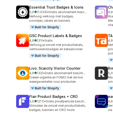
Essential Trust Badges & Icons
Ch
van 5 sterren
5,0
(1.034)
•
Gratis abonnement beschikbaar
4,9
1034 recensies in totaal
289
Verhoog verkoop met badges,
Vo
icoontjes, labels en banners.
Mes
cha
Built for Shopify
GSC Product Labels & Badges
TA
van 5 sterren
4,9
(31)
•
Gratis
4,9
31 recensies in totaal
130
Verhoog je omzet met productlabels,
Ver
vertrouwensbadges en betaaliconen
pro
pi
Built for Shopify
Livo: Scarcity Visitor Counter
Ri
van 5 sterren
4,9
(32)
•
Gratis abonnement beschikbaar
5,0
32 recensies in totaal
21 
Creëer urgentie en FOMO met de live
Maa
weergaventeller voor producten
om 
Built for Shopify
Flair Product Badges + CRO
ea
van 5 sterren
5,0
(211)
•
Gratis proefperiode beschikbaar
4,6
211 recensies in totaal
23 
Stimuleer de omzet met productlabels,
Ver
badges, banners en CRO-tools
via