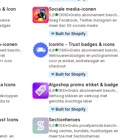
 & Icon
Sociale media‑iconen
van 5 sterren
5,0
(306)
•
Gratis abonnement beschikbaar
306 recensies in totaal
verse
Voeg Facebook, Twitter, Instagram en
badges
meer dan 50 sociale media
Built for Shopify
a‑iconen
Iconito ‑ Trust badges & icons
van 5 sterren
Gratis abonnement beschikbaar
4,8
(166)
•
Gratis abonnement beschikbaar
166 recensies in totaal
met
Vertrouwensbadges en pictogrammen
0+ icon
voor je winkel, winkelwagen en
checkout
Built for Shopify
ia Icons
Algoshop promo etiket & badge
van 5 sterren
4,9
(85)
•
Gratis abonnement beschikbaar
85 recensies in totaal
elknoppen
Verhoog klikken en verkoop met
dia te
gerichte, krachtige label
Built for Shopify
ust Icons
Sectionheroes
van 5 sterren
5,0
(54)
•
Gratis proefperiode beschikbaar
54 recensies in totaal
Voeg secties, bundels, trustbadges en
zend- en
meer toe met Sectionheroes