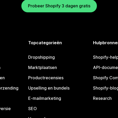
Probeer Shopify 3 dagen gratis
Topcategorieën
Hulpbronne
Dropshipping
Shopify-hel
n
Marktplaatsen
API-docume
pen
Productrecensies
Shopify Co
erzending
Upselling en bundels
Shopify-blo
E-mailmarketing
Research
ersie
SEO