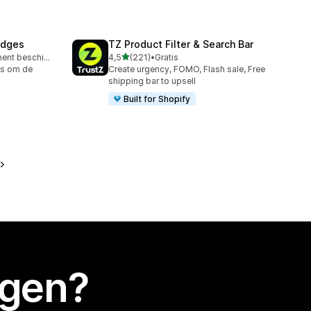
adges
TZ Product Filter & Search Bar
van 5 sterren
Gratis abonnement beschikbaar
4,5
(221)
•
Gratis
221 recensies in totaal
es om de
Create urgency, FOMO, Flash sale, Free
shipping bar to upsell
Built for Shopify
egen?