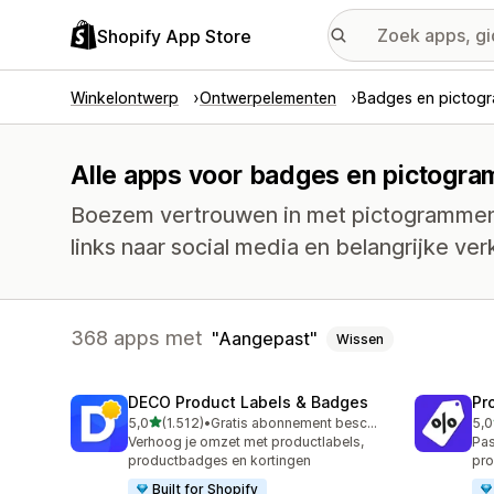
Shopify App Store
Winkelontwerp
Ontwerpelementen
Badges en pictog
Alle apps voor badges en pictogr
Boezem vertrouwen in met pictogrammen 
links naar social media en belangrijke ve
368 apps met
Aangepast
Wissen
DECO Product Labels & Badges
Pr
van 5 sterren
5,0
(1.512)
•
Gratis abonnement beschikbaar
5,0
1512 recensies in totaal
619
Verhoog je omzet met productlabels,
Pas
productbadges en kortingen
pro
Built for Shopify