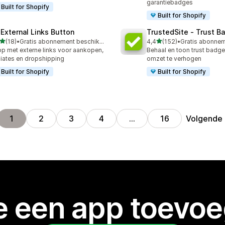
garantiebadges
Built for Shopify
Built for Shopify
 External Links Button
TrustedSite ‑ Trust B
van 5 sterren
van 5 sterren
(18)
•
Gratis abonnement beschikbaar
4,4
(152)
•
recensies in totaal
152 recensies in totaal
p met externe links voor aankopen,
Behaal en toon trust badg
iliates en dropshipping
omzet te verhogen
Built for Shopify
Built for Shopify
Volgende
1
2
3
4
…
16
je een app toevo