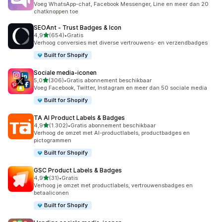
Voeg WhatsApp-chat, Facebook Messenger, Line en meer dan 20
chatknoppen toe
SEOAnt ‑ Trust Badges & Icon
van 5 sterren
4,9
(654)
•
Gratis
654 recensies in totaal
Verhoog conversies met diverse vertrouwens- en verzendbadges
Built for Shopify
Sociale media‑iconen
van 5 sterren
5,0
(306)
•
Gratis abonnement beschikbaar
306 recensies in totaal
Voeg Facebook, Twitter, Instagram en meer dan 50 sociale media
Built for Shopify
TA AI Product Labels & Badges
van 5 sterren
4,9
(1.302)
•
Gratis abonnement beschikbaar
1302 recensies in totaal
Verhoog de omzet met AI-productlabels, productbadges en
pictogrammen
Built for Shopify
GSC Product Labels & Badges
van 5 sterren
4,9
(31)
•
Gratis
31 recensies in totaal
Verhoog je omzet met productlabels, vertrouwensbadges en
betaaliconen
Built for Shopify