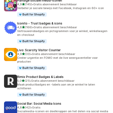
Handige sociale media‑iconen
van 5 sterren
4,9
(145)
•
Gratis abonnement beschikbaar
145 recensies in totaal
Verbeter je sociale bewijs met Facebook, Instagram en 60+ icon
Built for Shopify
Iconito ‑ Trust badges & icons
van 5 sterren
4,8
(166)
•
Gratis abonnement beschikbaar
166 recensies in totaal
Vertrouwensbadges en pictogrammen voor je winkel, winkelwagen
en checkout
Built for Shopify
Livo: Scarcity Visitor Counter
van 5 sterren
4,9
(33)
•
Gratis abonnement beschikbaar
33 recensies in totaal
Creëer urgentie en FOMO met de live weergaventeller voor
producten
Built for Shopify
Rimix Product Badges & Labels
van 5 sterren
5,0
(21)
•
Gratis abonnement beschikbaar
21 recensies in totaal
Maak productbadges en -labels aan om je winkel te laten
schitteren
Built for Shopify
Social Bar: Social Media Icons
van 5 sterren
4,8
(42)
•
Gratis
42 recensies in totaal
Socialmedia-iconen en deelknoppen om het delen via social media