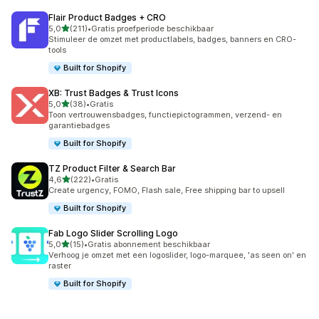
Flair Product Badges + CRO
van 5 sterren
5,0
(211)
•
Gratis proefperiode beschikbaar
211 recensies in totaal
Stimuleer de omzet met productlabels, badges, banners en CRO-
tools
Built for Shopify
XB: Trust Badges & Trust Icons
van 5 sterren
5,0
(38)
•
Gratis
38 recensies in totaal
Toon vertrouwensbadges, functiepictogrammen, verzend- en
garantiebadges
Built for Shopify
TZ Product Filter & Search Bar
van 5 sterren
4,6
(222)
•
Gratis
222 recensies in totaal
Create urgency, FOMO, Flash sale, Free shipping bar to upsell
Built for Shopify
Fab Logo Slider Scrolling Logo
van 5 sterren
5,0
(15)
•
Gratis abonnement beschikbaar
15 recensies in totaal
Verhoog je omzet met een logoslider, logo-marquee, 'as seen on' en
raster
Built for Shopify