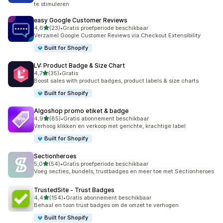
te stimuleren
easy Google Customer Reviews
van 5 sterren
4,6
(23)
•
Gratis proefperiode beschikbaar
23 recensies in totaal
Verzamel Google Customer Reviews via Checkout Extensibility
Built for Shopify
LV: Product Badge & Size Chart
van 5 sterren
4,7
(35)
•
Gratis
35 recensies in totaal
Boost sales with product badges, product labels & size charts
Built for Shopify
Algoshop promo etiket & badge
van 5 sterren
4,9
(85)
•
Gratis abonnement beschikbaar
85 recensies in totaal
Verhoog klikken en verkoop met gerichte, krachtige label
Built for Shopify
Sectionheroes
van 5 sterren
5,0
(54)
•
Gratis proefperiode beschikbaar
54 recensies in totaal
Voeg secties, bundels, trustbadges en meer toe met Sectionheroes
TrustedSite ‑ Trust Badges
van 5 sterren
4,4
(154)
•
Gratis abonnement beschikbaar
154 recensies in totaal
Behaal en toon trust badges om de omzet te verhogen
Built for Shopify