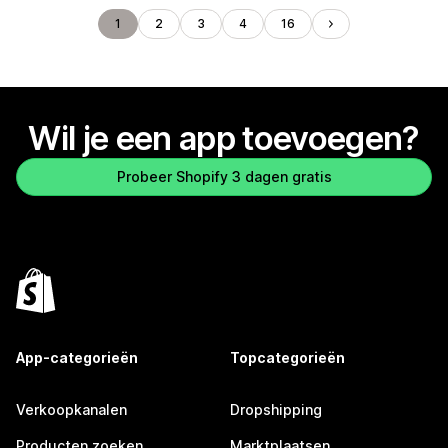
1
2
3
4
16
Wil je een app toevoegen?
Probeer Shopify 3 dagen gratis
App-categorieën
Topcategorieën
Verkoopkanalen
Dropshipping
Producten zoeken
Marktplaatsen