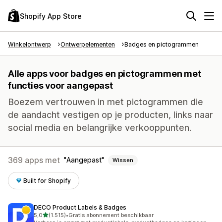
Shopify App Store
Winkelontwerp
Ontwerpelementen
Badges en pictogrammen
Alle apps voor badges en pictogrammen met
functies voor aangepast
Boezem vertrouwen in met pictogrammen die
de aandacht vestigen op je producten, links naar
social media en belangrijke verkooppunten.
369 apps met
Aangepast
Wissen
Built for Shopify
DECO Product Labels & Badges
van 5 sterren
5,0
(1.515)
•
Gratis abonnement beschikbaar
1515 recensies in totaal