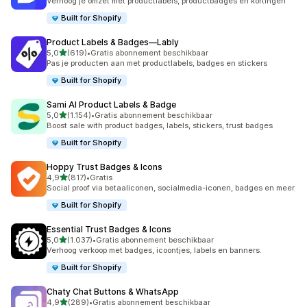
Verhoog je omzet met productlabels, productbadges en kortingen
Built for Shopify
Product Labels & Badges—Lably
van 5 sterren
5,0
(619)
•
Gratis abonnement beschikbaar
619 recensies in totaal
Pas je producten aan met productlabels, badges en stickers
Built for Shopify
Sami AI Product Labels & Badge
van 5 sterren
5,0
(1.154)
•
Gratis abonnement beschikbaar
1154 recensies in totaal
Boost sale with product badges, labels, stickers, trust badges
Built for Shopify
Hoppy Trust Badges & Icons
van 5 sterren
4,9
(817)
•
Gratis
817 recensies in totaal
Social proof via betaaliconen, socialmedia-iconen, badges en meer
Built for Shopify
Essential Trust Badges & Icons
van 5 sterren
5,0
(1.037)
•
Gratis abonnement beschikbaar
1037 recensies in totaal
Verhoog verkoop met badges, icoontjes, labels en banners.
Built for Shopify
Chaty Chat Buttons & WhatsApp
van 5 sterren
4,9
(289)
•
Gratis abonnement beschikbaar
289 recensies in totaal