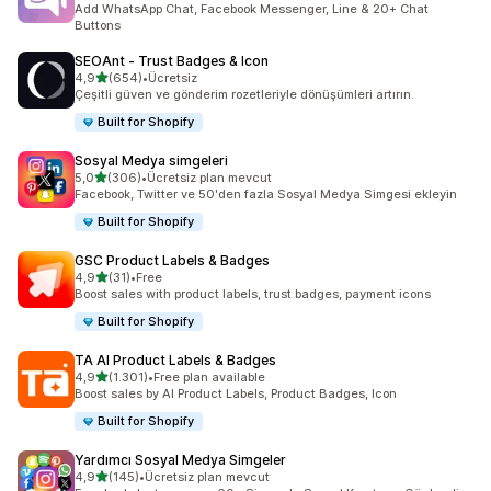
Add WhatsApp Chat, Facebook Messenger, Line & 20+ Chat
Buttons
SEOAnt ‑ Trust Badges & Icon
5 yıldız üzerinden
4,9
(654)
•
Ücretsiz
toplam 654 değerlendirme
Çeşitli güven ve gönderim rozetleriyle dönüşümleri artırın.
Built for Shopify
Sosyal Medya simgeleri
5 yıldız üzerinden
5,0
(306)
•
Ücretsiz plan mevcut
toplam 306 değerlendirme
Facebook, Twitter ve 50'den fazla Sosyal Medya Simgesi ekleyin
Built for Shopify
GSC Product Labels & Badges
5 yıldız üzerinden
4,9
(31)
•
Free
toplam 31 değerlendirme
Boost sales with product labels, trust badges, payment icons
Built for Shopify
TA AI Product Labels & Badges
5 yıldız üzerinden
4,9
(1.301)
•
Free plan available
toplam 1301 değerlendirme
Boost sales by AI Product Labels, Product Badges, Icon
Built for Shopify
Yardımcı Sosyal Medya Simgeler
5 yıldız üzerinden
4,9
(145)
•
Ücretsiz plan mevcut
toplam 145 değerlendirme