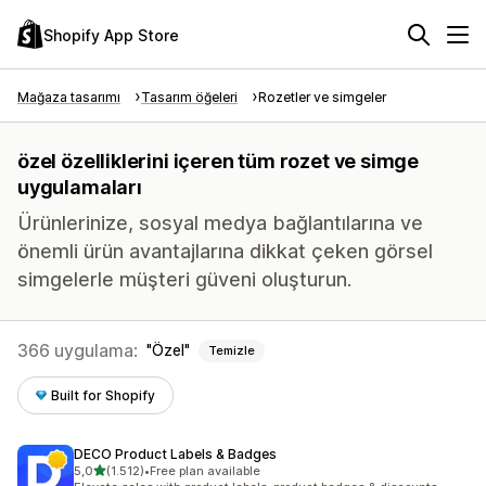
Shopify App Store
Mağaza tasarımı
Tasarım öğeleri
Rozetler ve simgeler
özel özelliklerini içeren tüm rozet ve simge
uygulamaları
Ürünlerinize, sosyal medya bağlantılarına ve
önemli ürün avantajlarına dikkat çeken görsel
simgelerle müşteri güveni oluşturun.
366 uygulama:
Özel
Temizle
Built for Shopify
DECO Product Labels & Badges
5 yıldız üzerinden
5,0
(1.512)
•
Free plan available
toplam 1512 değerlendirme