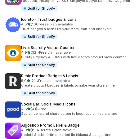
Facebook, Instagram ve 60+ Simgeyle Sosyal Kanıtınızı Güçlendi
Built for Shopify
Iconito ‑ Trust badges & icons
5 yıldız üzerinden
4,8
(166)
•
Free plan available
toplam 166 değerlendirme
Trust badges & icons for your store, cart and checkout
Built for Shopify
Livo: Scarcity Visitor Counter
5 yıldız üzerinden
4,9
(32)
•
Free plan available
toplam 32 değerlendirme
Hurrify urgency & FOMO with live visitors product view counter
Built for Shopify
Rimix Product Badges & Labels
5 yıldız üzerinden
5,0
(21)
•
Free plan available
toplam 21 değerlendirme
Create product badges & labels to nake your store shine
Built for Shopify
Social Bar: Social Media Icons
5 yıldız üzerinden
4,8
(41)
•
Free
toplam 41 değerlendirme
Social icons and share button to boost social media share
Algoshop Promo Label & Badge
5 yıldız üzerinden
4,9
(85)
•
Ücretsiz plan mevcut
toplam 85 değerlendirme
Hedefli & etkili ürün etiketleri ile tıklama & satış artırın