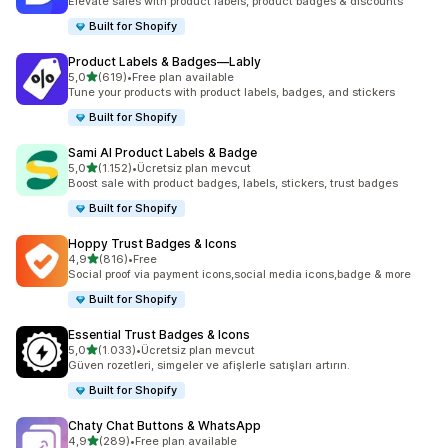
Elevate sales with product labels, product badges & discounts
Built for Shopify
Product Labels & Badges—Lably
5 yıldız üzerinden
5,0
(619)
•
Free plan available
toplam 619 değerlendirme
Tune your products with product labels, badges, and stickers
Built for Shopify
Sami AI Product Labels & Badge
5 yıldız üzerinden
5,0
(1.152)
•
Ücretsiz plan mevcut
toplam 1152 değerlendirme
Boost sale with product badges, labels, stickers, trust badges
Built for Shopify
Hoppy Trust Badges & Icons
5 yıldız üzerinden
4,9
(816)
•
Free
toplam 816 değerlendirme
Social proof via payment icons,social media icons,badge & more
Built for Shopify
Essential Trust Badges & Icons
5 yıldız üzerinden
5,0
(1.033)
•
Ücretsiz plan mevcut
toplam 1033 değerlendirme
Güven rozetleri, simgeler ve afişlerle satışları artırın.
Built for Shopify
Chaty Chat Buttons & WhatsApp
5 yıldız üzerinden
4,9
(289)
•
Free plan available
toplam 289 değerlendirme