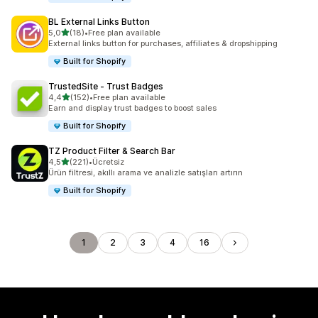
BL External Links Button
5 yıldız üzerinden
5,0
(18)
•
Free plan available
toplam 18 değerlendirme
External links button for purchases, affiliates & dropshipping
Built for Shopify
TrustedSite ‑ Trust Badges
5 yıldız üzerinden
4,4
(152)
•
Free plan available
toplam 152 değerlendirme
Earn and display trust badges to boost sales
Built for Shopify
TZ Product Filter & Search Bar
5 yıldız üzerinden
4,5
(221)
•
Ücretsiz
toplam 221 değerlendirme
Ürün filtresi, akıllı arama ve analizle satışları artırın
Built for Shopify
1
2
3
4
16