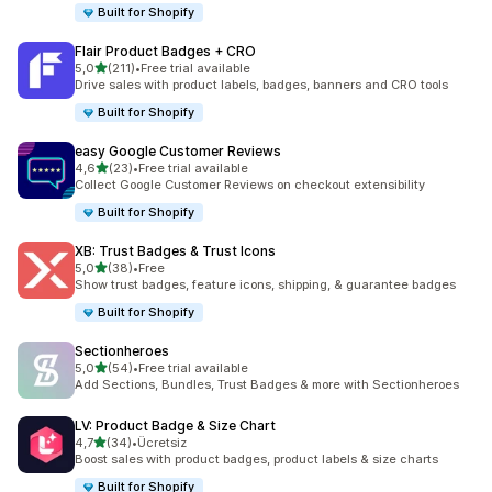
Built for Shopify
Flair Product Badges + CRO
5 yıldız üzerinden
5,0
(211)
•
Free trial available
toplam 211 değerlendirme
Drive sales with product labels, badges, banners and CRO tools
Built for Shopify
easy Google Customer Reviews
5 yıldız üzerinden
4,6
(23)
•
Free trial available
toplam 23 değerlendirme
Collect Google Customer Reviews on checkout extensibility
Built for Shopify
XB: Trust Badges & Trust Icons
5 yıldız üzerinden
5,0
(38)
•
Free
toplam 38 değerlendirme
Show trust badges, feature icons, shipping, & guarantee badges
Built for Shopify
Sectionheroes
5 yıldız üzerinden
5,0
(54)
•
Free trial available
toplam 54 değerlendirme
Add Sections, Bundles, Trust Badges & more with Sectionheroes
LV: Product Badge & Size Chart
5 yıldız üzerinden
4,7
(34)
•
Ücretsiz
toplam 34 değerlendirme
Boost sales with product badges, product labels & size charts
Built for Shopify