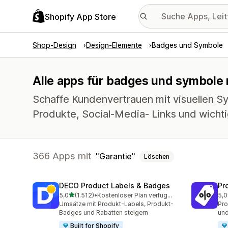
Shopify App Store
Shop-Design
Design-Elemente
Badges und Symbole
Alle apps für badges und symbole m
Schaffe Kundenvertrauen mit visuellen S
Produkte, Social-Media- Links und wicht
366 Apps mit
Garantie
Löschen
DECO Product Labels & Badges
Pr
von 5 Sternen
5,0
(1.512)
•
Kostenloser Plan verfügbar
5,0
1512 Rezensionen insgesamt
619
Umsätze mit Produkt-Labels, Produkt-
Pro
Badges und Rabatten steigern
und
Built for Shopify