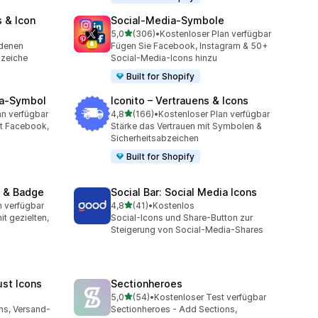
 & Icon
Social‑Media‑Symbole
von 5 Sternen
5,0
(306)
•
Kostenloser Plan verfügbar
mt
306 Rezensionen insgesamt
edenen
Fügen Sie Facebook, Instagram & 50+
bzeiche
Social-Media-Icons hinzu
Built for Shopify
ia‑Symbol
Iconito – Vertrauens & Icons
von 5 Sternen
an verfügbar
4,8
(166)
•
Kostenloser Plan verfügbar
mt
166 Rezensionen insgesamt
it Facebook,
Stärke das Vertrauen mit Symbolen &
Sicherheitsabzeichen
Built for Shopify
 & Badge
Social Bar: Social Media Icons
von 5 Sternen
n verfügbar
4,8
(41)
•
Kostenlos
t
41 Rezensionen insgesamt
t gezielten,
Social-Icons und Share-Button zur
Steigerung von Social-Media-Shares
ust Icons
Sectionheroes
von 5 Sternen
5,0
(54)
•
Kostenloser Test verfügbar
t
54 Rezensionen insgesamt
ns, Versand-
Sectionheroes - Add Sections,