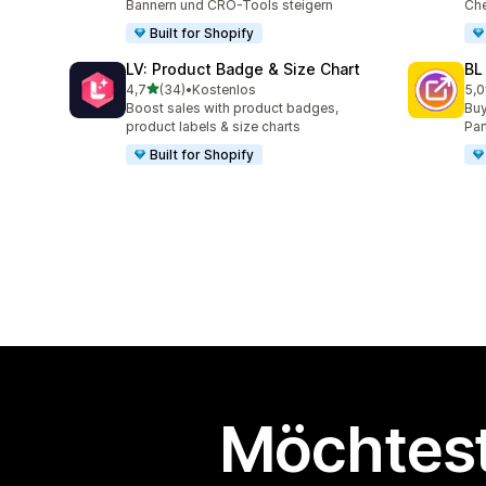
Bannern und CRO-Tools steigern
Che
Built for Shopify
LV: Product Badge & Size Chart
BL
von 5 Sternen
4,7
(34)
•
Kostenlos
5,0
34 Rezensionen insgesamt
18 
Boost sales with product badges,
Buy
product labels & size charts
Par
Built for Shopify
Möchtest