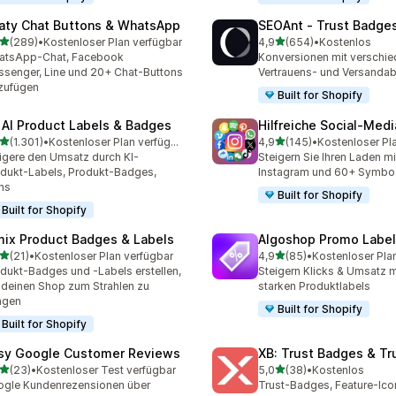
aty Chat Buttons & WhatsApp
SEOAnt ‑ Trust Badges
von 5 Sternen
von 5 Sternen
(289)
•
Kostenloser Plan verfügbar
4,9
(654)
•
Kostenlos
 Rezensionen insgesamt
654 Rezensionen insgesa
atsApp-Chat, Facebook
Konversionen mit verschi
senger, Line und 20+ Chat-Buttons
Vertrauens- und Versanda
zufügen
Built for Shopify
 AI Product Labels & Badges
Hilfreiche Social‑Med
von 5 Sternen
von 5 Sternen
(1.301)
•
Kostenloser Plan verfügbar
4,9
(145)
•
Kostenloser Pl
1 Rezensionen insgesamt
145 Rezensionen insgesa
igere den Umsatz durch KI-
Steigern Sie Ihren Laden m
dukt-Labels, Produkt-Badges,
Instagram und 60+ Symbo
ns
Built for Shopify
Built for Shopify
mix Product Badges & Labels
Algoshop Promo Label
von 5 Sternen
von 5 Sternen
(21)
•
Kostenloser Plan verfügbar
4,9
(85)
•
Kostenloser Pla
Rezensionen insgesamt
85 Rezensionen insgesam
dukt-Badges und -Labels erstellen,
Steigern Klicks & Umsatz mi
deinen Shop zum Strahlen zu
starken Produktlabels
ngen
Built for Shopify
Built for Shopify
sy Google Customer Reviews
XB: Trust Badges & Tr
von 5 Sternen
von 5 Sternen
(23)
•
Kostenloser Test verfügbar
5,0
(38)
•
Kostenlos
Rezensionen insgesamt
38 Rezensionen insgesam
gle Kundenrezensionen über
Trust-Badges, Feature-Ico