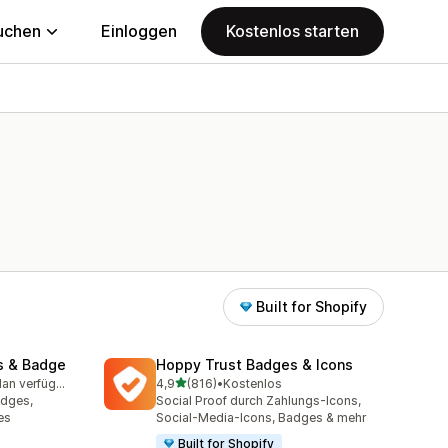
uchen
Einloggen
Kostenlos starten
Built for Shopify
s & Badge
Hoppy Trust Badges & Icons
von 5 Sternen
Kostenloser Plan verfügbar
4,9
(816)
•
Kostenlos
mt
816 Rezensionen insgesamt
adges,
Social Proof durch Zahlungs-Icons,
es
Social-Media-Icons, Badges & mehr
Built for Shopify