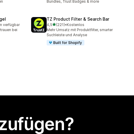
en
Bundles, Trust Badges & more
gel
TZ Product Filter & Search Bar
von 5 Sternen
n verfügbar
4,5
(221)
•
Kostenlos
t
221 Rezensionen insgesamt
rtrauen bei
Mehr Umsatz mit Produktfilter, smarter
Suchleiste und Analyse
Built for Shopify
nzufügen?