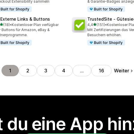
ckout Extensibility sammeln
& Garantie-Badges anzeig
Built for Shopify
Built for Shopify
 Externe Links & Buttons
TrustedSite ‑ Gütesie
von 5 Sternen
von 5 Sternen
(18)
•
Kostenloser Plan verfügbar
4,4
(151)
•
Kostenloser Pla
Rezensionen insgesamt
151 Rezensionen insgesam
 Buttons für Amazon, eBay &
Mit Zertifizierungen das Ve
tnerprogramme.
Besuchern erhöhen.
Built for Shopify
Built for Shopify
Weiter
1
2
3
4
…
16
 du eine App hi