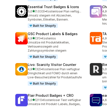
Essential Trust Badges & Icons
Ch
von 5 Sternen
5,0
(1.033)
•
Kostenloser Plan verfügbar
4,9
1033 Rezensionen insgesamt
289
Umsatz steigern mit Abzeichen,
Wh
Symbolen, Etiketten, Bannern.
Mes
hin
Built for Shopify
GSC Product Labels & Badges
TA
von 5 Sternen
4,9
(31)
•
Kostenlos
4,9
31 Rezensionen insgesamt
130
Umsätze mit Produktetiketten,
Ste
Vertrauenssiegeln und
Pro
Zahlungssymbolen steigern
Ico
Built for Shopify
Livo: Scarcity Visitor Counter
Ri
von 5 Sternen
4,9
(32)
•
Kostenloser Plan verfügbar
5,0
32 Rezensionen insgesamt
21 
Dringlichkeit und FOMO durch einen
Pro
Live-Besucherzähler für Produktaufrufe
um 
bri
Built for Shopify
Flair Product Badges + CRO
ea
von 5 Sternen
5,0
(211)
•
Kostenloser Test verfügbar
4,6
211 Rezensionen insgesamt
23 
Umsätze mit Produkt-Labels, Badges,
Goo