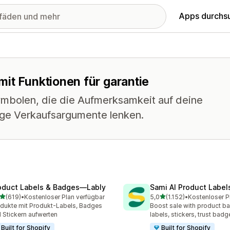
Apps durchs
it Funktionen für garantie
ymbolen, die die Aufmerksamkeit auf deine
ige Verkaufsargumente lenken.
oduct Labels & Badges—Lably
Sami AI Product Label
von 5 Sternen
von 5 Sternen
(619)
•
Kostenloser Plan verfügbar
5,0
(1.152)
•
 Rezensionen insgesamt
1152 Rezensionen insgesa
dukte mit Produkt-Labels, Badges
Boost sale with product b
 Stickern aufwerten
labels, stickers, trust badg
Built for Shopify
Built for Shopify