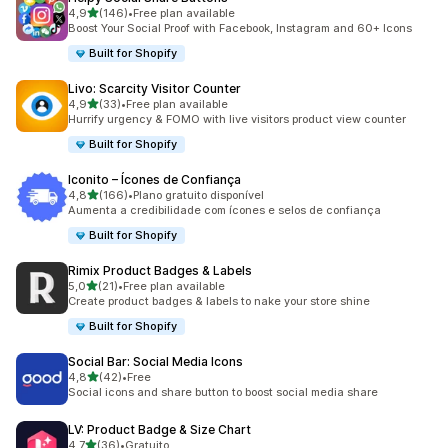
de 5 estrelas
4,9
(146)
•
Free plan available
146 total de avaliações
Boost Your Social Proof with Facebook, Instagram and 60+ Icons
Built for Shopify
Livo: Scarcity Visitor Counter
de 5 estrelas
4,9
(33)
•
Free plan available
33 total de avaliações
Hurrify urgency & FOMO with live visitors product view counter
Built for Shopify
Iconito – Ícones de Confiança
de 5 estrelas
4,8
(166)
•
Plano gratuito disponível
166 total de avaliações
Aumenta a credibilidade com ícones e selos de confiança
Built for Shopify
Rimix Product Badges & Labels
de 5 estrelas
5,0
(21)
•
Free plan available
21 total de avaliações
Create product badges & labels to nake your store shine
Built for Shopify
Social Bar: Social Media Icons
de 5 estrelas
4,8
(42)
•
Free
42 total de avaliações
Social icons and share button to boost social media share
LV: Product Badge & Size Chart
de 5 estrelas
4,7
(36)
•
Gratuito