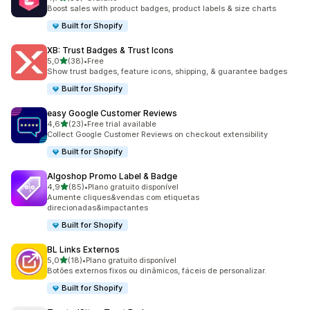
36 total de avaliações
Boost sales with product badges, product labels & size charts
Built for Shopify
XB: Trust Badges & Trust Icons
de 5 estrelas
5,0
(38)
•
Free
38 total de avaliações
Show trust badges, feature icons, shipping, & guarantee badges
Built for Shopify
easy Google Customer Reviews
de 5 estrelas
4,6
(23)
•
Free trial available
23 total de avaliações
Collect Google Customer Reviews on checkout extensibility
Built for Shopify
Algoshop Promo Label & Badge
de 5 estrelas
4,9
(85)
•
Plano gratuito disponível
85 total de avaliações
Aumente cliques&vendas com etiquetas
direcionadas&impactantes
Built for Shopify
BL Links Externos
de 5 estrelas
5,0
(18)
•
Plano gratuito disponível
18 total de avaliações
Botões externos fixos ou dinâmicos, fáceis de personalizar.
Built for Shopify