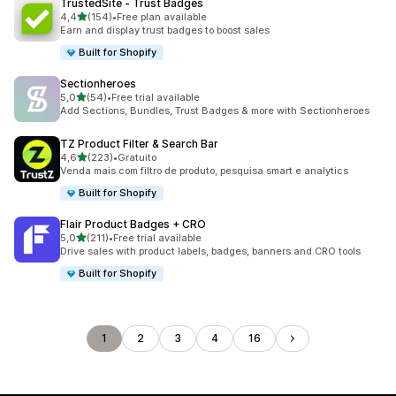
TrustedSite ‑ Trust Badges
de 5 estrelas
4,4
(154)
•
Free plan available
154 total de avaliações
Earn and display trust badges to boost sales
Built for Shopify
Sectionheroes
de 5 estrelas
5,0
(54)
•
Free trial available
54 total de avaliações
Add Sections, Bundles, Trust Badges & more with Sectionheroes
TZ Product Filter & Search Bar
de 5 estrelas
4,6
(223)
•
Gratuito
223 total de avaliações
Venda mais com filtro de produto, pesquisa smart e analytics
Built for Shopify
Flair Product Badges + CRO
de 5 estrelas
5,0
(211)
•
Free trial available
211 total de avaliações
Drive sales with product labels, badges, banners and CRO tools
Built for Shopify
1
2
3
4
16