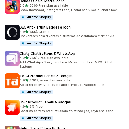
Dakaas Social Media Icons
de 5 estrelas
5,0
(306)
•
Free plan available
306 total de avaliações
Show Instafeed, Instagram feed, Social bar & Social share icon
Built for Shopify
SEOAnt ‑ Trust Badges & Icon
de 5 estrelas
4,9
(655)
•
Gratuito
655 total de avaliações
Conversões com diversos distintivos de confiança e de envio
Built for Shopify
Chaty Chat Buttons & WhatsApp
de 5 estrelas
4,9
(289)
•
Free plan available
289 total de avaliações
Add WhatsApp Chat, Facebook Messenger, Line & 20+ Chat
Buttons
TA AI Product Labels & Badges
de 5 estrelas
4,9
(1.303)
•
Free plan available
1303 total de avaliações
Boost sales by AI Product Labels, Product Badges, Icon
Built for Shopify
GSC Product Labels & Badges
de 5 estrelas
4,9
(31)
•
Free
31 total de avaliações
Boost sales with product labels, trust badges, payment icons
Built for Shopify
Helpy Social Share Buttons