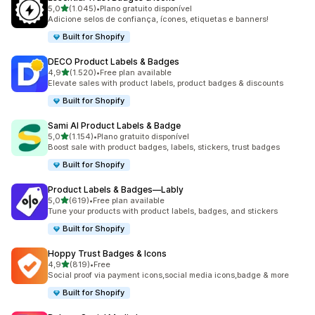
de 5 estrelas
5,0
(1.045)
•
Plano gratuito disponível
1045 total de avaliações
Adicione selos de confiança, ícones, etiquetas e banners!
Built for Shopify
DECO Product Labels & Badges
de 5 estrelas
4,9
(1.520)
•
Free plan available
1520 total de avaliações
Elevate sales with product labels, product badges & discounts
Built for Shopify
Sami AI Product Labels & Badge
de 5 estrelas
5,0
(1.154)
•
Plano gratuito disponível
1154 total de avaliações
Boost sale with product badges, labels, stickers, trust badges
Built for Shopify
Product Labels & Badges—Lably
de 5 estrelas
5,0
(619)
•
Free plan available
619 total de avaliações
Tune your products with product labels, badges, and stickers
Built for Shopify
Hoppy Trust Badges & Icons
de 5 estrelas
4,9
(819)
•
Free
819 total de avaliações
Social proof via payment icons,social media icons,badge & more
Built for Shopify