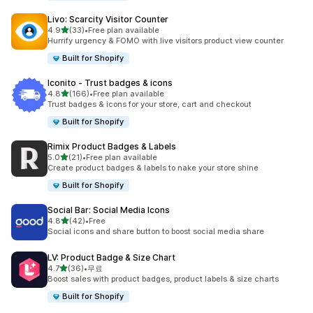
Livo: Scarcity Visitor Counter
별 5개 중
4.9
(33)
•
Free plan available
총 리뷰 33개
Hurrify urgency & FOMO with live visitors product view counter
Built for Shopify
Iconito ‑ Trust badges & icons
별 5개 중
4.8
(166)
•
Free plan available
총 리뷰 166개
Trust badges & icons for your store, cart and checkout
Built for Shopify
Rimix Product Badges & Labels
별 5개 중
5.0
(21)
•
Free plan available
총 리뷰 21개
Create product badges & labels to nake your store shine
Built for Shopify
Social Bar: Social Media Icons
별 5개 중
4.8
(42)
•
Free
총 리뷰 42개
Social icons and share button to boost social media share
LV: Product Badge & Size Chart
별 5개 중
4.7
(36)
•
무료
총 리뷰 36개
Boost sales with product badges, product labels & size charts
Built for Shopify