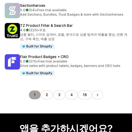
Sectionheroes
별 5개 중
5.0
(54)
•
Free trial available
총 리뷰 54개
Add Sections, Bundles, Trust Badges & more with Sectionheroes
TZ Product Filter & Search Bar
별 5개 중
4.6
(223)
•
무료
총 리뷰 223개
상품 필터, 스마트 검색바, 정렬, 분석으로 상품 탐색과 매출을 향상, 전환 개
선, 구매 촉진, 매출 성장
Built for Shopify
Flair Product Badges + CRO
별 5개 중
5.0
(211)
•
Free trial available
총 리뷰 211개
Drive sales with product labels, badges, banners and CRO tools
Built for Shopify
1
2
3
4
16
앱을 추가하시겠어요?