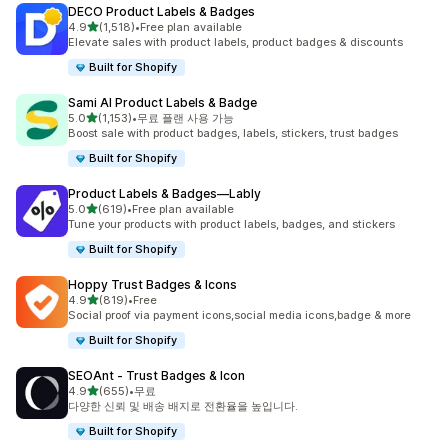
DECO Product Labels & Badges
별 5개 중
4.9
(1,518)
•
Free plan available
총 리뷰 1518개
Elevate sales with product labels, product badges & discounts
Built for Shopify
Sami AI Product Labels & Badge
별 5개 중
5.0
(1,153)
•
무료 플랜 사용 가능
총 리뷰 1153개
Boost sale with product badges, labels, stickers, trust badges
Built for Shopify
Product Labels & Badges—Lably
별 5개 중
5.0
(619)
•
Free plan available
총 리뷰 619개
Tune your products with product labels, badges, and stickers
Built for Shopify
Hoppy Trust Badges & Icons
별 5개 중
4.9
(819)
•
Free
총 리뷰 819개
Social proof via payment icons,social media icons,badge & more
Built for Shopify
SEOAnt ‑ Trust Badges & Icon
별 5개 중
4.9
(655)
•
무료
총 리뷰 655개
다양한 신뢰 및 배송 배지로 전환율을 높입니다.
Built for Shopify