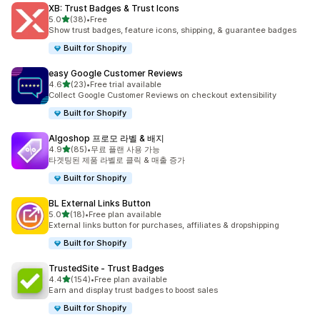
XB: Trust Badges & Trust Icons
별 5개 중
5.0
(38)
•
Free
총 리뷰 38개
Show trust badges, feature icons, shipping, & guarantee badges
Built for Shopify
easy Google Customer Reviews
별 5개 중
4.6
(23)
•
Free trial available
총 리뷰 23개
Collect Google Customer Reviews on checkout extensibility
Built for Shopify
Algoshop 프로모 라벨 & 배지
별 5개 중
4.9
(85)
•
무료 플랜 사용 가능
총 리뷰 85개
타겟팅된 제품 라벨로 클릭 & 매출 증가
Built for Shopify
BL External Links Button
별 5개 중
5.0
(18)
•
Free plan available
총 리뷰 18개
External links button for purchases, affiliates & dropshipping
Built for Shopify
TrustedSite ‑ Trust Badges
별 5개 중
4.4
(154)
•
Free plan available
총 리뷰 154개
Earn and display trust badges to boost sales
Built for Shopify