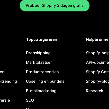
Probeer Shopify 3 dagen gratis
Topcategorieën
Hulpbronne
Dropshipping
Shopify-hel
n
Marktplaatsen
API-docume
pen
Productrecensies
Shopify Co
erzending
Upselling en bundels
Shopify-blo
E-mailmarketing
Research
ersie
SEO