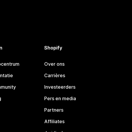
n
Shopify
pcentrum
Over ons
ntatie
Carrières
mmunity
Investeerders
g
Pers en media
Partners
Affiliates