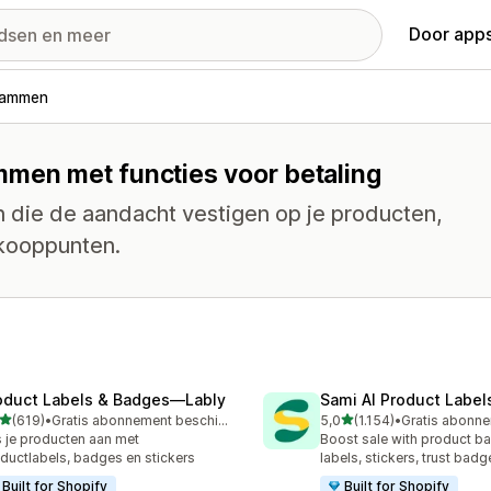
Door apps
rammen
mmen met functies voor betaling
die de aandacht vestigen op je producten,
rkooppunten.
oduct Labels & Badges—Lably
Sami AI Product Label
van 5 sterren
van 5 sterren
(619)
•
Gratis abonnement beschikbaar
5,0
(1.154)
•
 recensies in totaal
1154 recensies in totaal
 je producten aan met
Boost sale with product b
ductlabels, badges en stickers
labels, stickers, trust badg
Built for Shopify
Built for Shopify