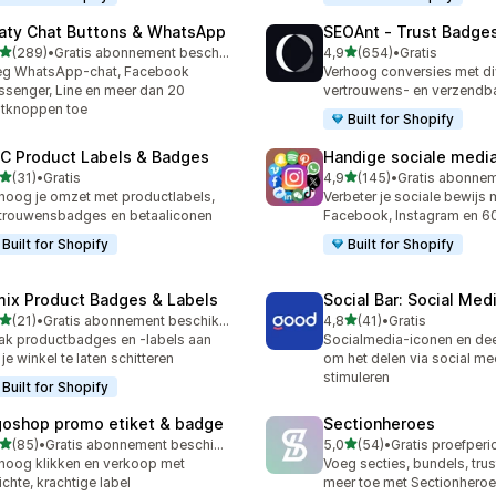
aty Chat Buttons & WhatsApp
SEOAnt ‑ Trust Badges
van 5 sterren
van 5 sterren
(289)
•
Gratis abonnement beschikbaar
4,9
(654)
•
Gratis
 recensies in totaal
654 recensies in totaal
eg WhatsApp-chat, Facebook
Verhoog conversies met di
senger, Line en meer dan 20
vertrouwens- en verzend
tknoppen toe
Built for Shopify
C Product Labels & Badges
Handige sociale medi
van 5 sterren
van 5 sterren
(31)
•
Gratis
4,9
(145)
•
recensies in totaal
145 recensies in totaal
hoog je omzet met productlabels,
Verbeter je sociale bewijs 
trouwensbadges en betaaliconen
Facebook, Instagram en 6
Built for Shopify
Built for Shopify
mix Product Badges & Labels
Social Bar: Social Med
van 5 sterren
van 5 sterren
(21)
•
Gratis abonnement beschikbaar
4,8
(41)
•
Gratis
recensies in totaal
41 recensies in totaal
k productbadges en -labels aan
Socialmedia-iconen en de
je winkel te laten schitteren
om het delen via social me
stimuleren
Built for Shopify
goshop promo etiket & badge
Sectionheroes
van 5 sterren
van 5 sterren
(85)
•
Gratis abonnement beschikbaar
5,0
(54)
•
recensies in totaal
54 recensies in totaal
hoog klikken en verkoop met
Voeg secties, bundels, tru
ichte, krachtige label
meer toe met Sectionhero