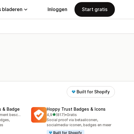
 bladeren
Inloggen
Start gratis
Built for Shopify
s & Badge
Hoppy Trust Badges & Icons
van 5 sterren
Gratis abonnement beschikbaar
4,9
(817)
•
Gratis
817 recensies in totaal
adges,
Social proof via betaaliconen,
es
socialmedia-iconen, badges en meer
Built for Shopify