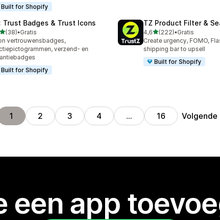
Built for Shopify
: Trust Badges & Trust Icons
TZ Product Filter & Se
van 5 sterren
van 5 sterren
(38)
•
Gratis
4,6
(222)
•
Gratis
recensies in totaal
222 recensies in totaal
on vertrouwensbadges,
Create urgency, FOMO, Flas
ctiepictogrammen, verzend- en
shipping bar to upsell
antiebadges
Built for Shopify
Built for Shopify
Volgende
1
2
3
4
…
16
je een app toevo