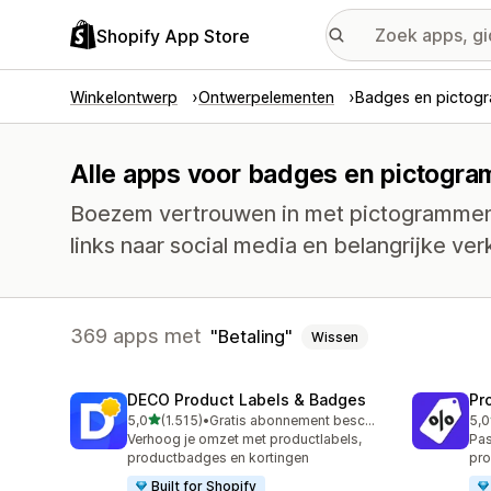
Shopify App Store
Winkelontwerp
Ontwerpelementen
Badges en pictog
Alle apps voor badges en pictogra
Boezem vertrouwen in met pictogrammen 
links naar social media en belangrijke ve
369 apps met
Betaling
Wissen
DECO Product Labels & Badges
Pr
van 5 sterren
5,0
(1.515)
•
Gratis abonnement beschikbaar
5,0
1515 recensies in totaal
619
Verhoog je omzet met productlabels,
Pas
productbadges en kortingen
pro
Built for Shopify