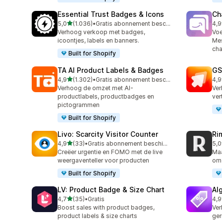
Essential Trust Badges & Icons
Ch
van 5 sterren
5,0
(1.036)
•
Gratis abonnement beschikbaar
4,9
1036 recensies in totaal
289
Verhoog verkoop met badges,
Vo
icoontjes, labels en banners.
Mes
cha
Built for Shopify
TA AI Product Labels & Badges
GS
van 5 sterren
4,9
(1.302)
•
Gratis abonnement beschikbaar
4,9
1302 recensies in totaal
31 
Verhoog de omzet met AI-
Ver
productlabels, productbadges en
ver
pictogrammen
Built for Shopify
Livo: Scarcity Visitor Counter
Ri
van 5 sterren
4,9
(33)
•
Gratis abonnement beschikbaar
5,0
33 recensies in totaal
21 
Creëer urgentie en FOMO met de live
Maa
weergaventeller voor producten
om 
Built for Shopify
LV: Product Badge & Size Chart
Al
van 5 sterren
4,7
(35)
•
Gratis
4,9
35 recensies in totaal
85 
Boost sales with product badges,
Ver
product labels & size charts
ger