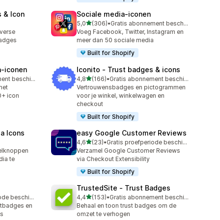
 & Icon
Sociale media‑iconen
van 5 sterren
5,0
(306)
•
Gratis abonnement beschikbaar
306 recensies in totaal
verse
Voeg Facebook, Twitter, Instagram en
badges
meer dan 50 sociale media
Built for Shopify
a‑iconen
Iconito ‑ Trust badges & icons
van 5 sterren
Gratis abonnement beschikbaar
4,8
(166)
•
Gratis abonnement beschikbaar
166 recensies in totaal
met
Vertrouwensbadges en pictogrammen
0+ icon
voor je winkel, winkelwagen en
checkout
Built for Shopify
ia Icons
easy Google Customer Reviews
van 5 sterren
4,6
(23)
•
Gratis proefperiode beschikbaar
23 recensies in totaal
elknoppen
Verzamel Google Customer Reviews
dia te
via Checkout Extensibility
Built for Shopify
TrustedSite ‑ Trust Badges
van 5 sterren
Gratis proefperiode beschikbaar
4,4
(153)
•
Gratis abonnement beschikbaar
153 recensies in totaal
stbadges en
Behaal en toon trust badges om de
es
omzet te verhogen