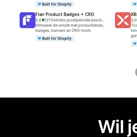
Built for Shopify
Flair Product Badges + CRO
XB
van 5 sterren
5,0
(211)
•
Gratis proefperiode beschikbaar
5,0
211 recensies in totaal
38 
Stimuleer de omzet met productlabels,
To
badges, banners en CRO-tools
fun
gar
Built for Shopify
Wil 