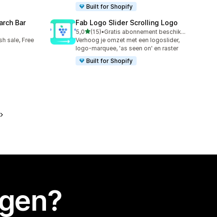
Built for Shopify
arch Bar
Fab Logo Slider Scrolling Logo
van 5 sterren
5,0
(15)
•
Gratis abonnement beschikbaar
15 recensies in totaal
h sale, Free
Verhoog je omzet met een logoslider,
logo-marquee, 'as seen on' en raster
Built for Shopify
egen?