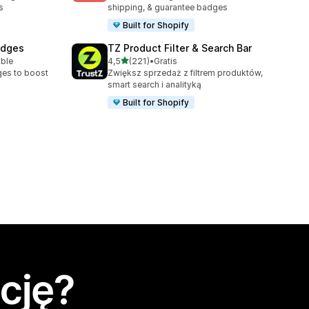
s
shipping, & guarantee badges
Built for Shopify
adges
TZ Product Filter & Search Bar
na 5 gwiazdek
able
4,5
(221)
•
Gratis
Łączna liczba recenzji: 221
ges to boost
Zwiększ sprzedaż z filtrem produktów,
smart search i analityką
Built for Shopify
cję?