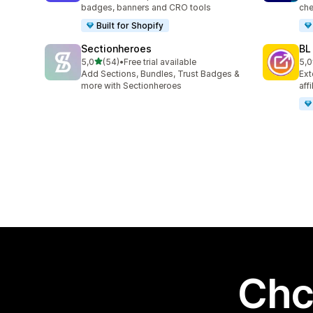
badges, banners and CRO tools
che
Built for Shopify
Sectionheroes
BL
na 5 gwiazdek
5,0
(54)
•
Free trial available
5,0
Łączna liczba recenzji: 54
Łąc
Add Sections, Bundles, Trust Badges &
Ext
more with Sectionheroes
aff
Chc