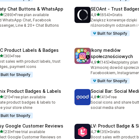
aty Chat Buttons & WhatsApp
SEOAnt ‑ Trust Badges
na 5 gwiazdek
na 5 gwiazdek
(289)
•
Free plan available
4,9
(654)
•
Gratis
zna liczba recenzji: 289
Łączna liczba recenzji: 65
d WhatsApp Chat, Facebook
Zwiększ konwersje dzięki
senger, Line & 20+ Chat Buttons
różnorodnym odznakom i 
Built for Shopify
C Product Labels & Badges
Ikony mediów
na 5 gwiazdek
(30)
•
Free
społecznościowych
zna liczba recenzji: 30
st sales with product labels, trust
na 5 gwiazdek
4,9
(145)
•
Łączna liczba recenzji: 145
ges, payment icons
Wzmocnij dowód społecz
Facebookiem, Instagramem
Built for Shopify
Built for Shopify
mix Product Badges & Labels
Social Bar: Social Med
na 5 gwiazdek
na 5 gwiazdek
(21)
•
Free plan available
4,8
(41)
•
Free
zna liczba recenzji: 21
Łączna liczba recenzji: 41
ate product badges & labels to
Social icons and share but
e your store shine
social media share
Built for Shopify
sy Google Customer Reviews
LV: Product Badge & S
na 5 gwiazdek
na 5 gwiazdek
(23)
•
Free trial available
4,7
(35)
•
Gratis
zna liczba recenzji: 23
Łączna liczba recenzji: 35
lect Google Customer Reviews on
Boost sales with product 