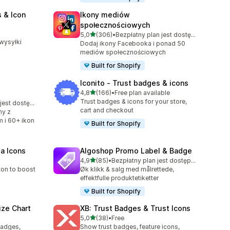
 & Icon
Ikony mediów
społecznościowych
4
na 5 gwiazdek
5,0
(306)
•
Bezpłatny plan jest dostępny
Łączna liczba recenzji: 306
wysyłki
Dodaj ikony Facebooka i ponad 50
mediów społecznościowych
Built for Shopify
Iconito ‑ Trust badges & icons
na 5 gwiazdek
4,8
(166)
•
Free plan available
Łączna liczba recenzji: 166
Trust badges & icons for your store,
Bezpłatny plan jest dostępny
cart and checkout
ny z
 i 60+ ikon
Built for Shopify
ia Icons
Algoshop Promo Label & Badge
na 5 gwiazdek
4,9
(85)
•
Bezpłatny plan jest dostępny
Łączna liczba recenzji: 85
ton to boost
Øk klikk & salg med målrettede,
effektfulle produktetiketter
Built for Shopify
ize Chart
XB: Trust Badges & Trust Icons
na 5 gwiazdek
5,0
(38)
•
Free
Łączna liczba recenzji: 38
badges,
Show trust badges, feature icons,