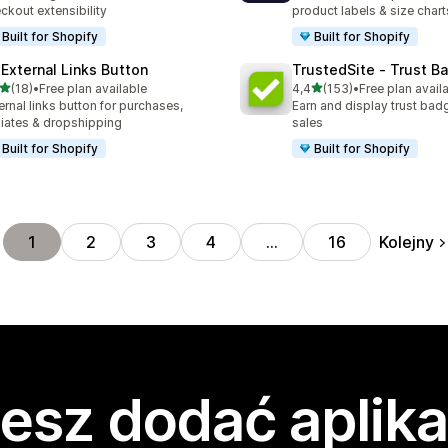
ckout extensibility
product labels & size chart
Built for Shopify
Built for Shopify
 External Links Button
TrustedSite ‑ Trust B
na 5 gwiazdek
na 5 gwiazdek
(18)
•
Free plan available
4,4
(153)
•
Free plan avail
zna liczba recenzji: 18
Łączna liczba recenzji: 153
ernal links button for purchases,
Earn and display trust bad
iliates & dropshipping
sales
Built for Shopify
Built for Shopify
Kolejny
1
2
3
4
…
16
esz dodać aplika