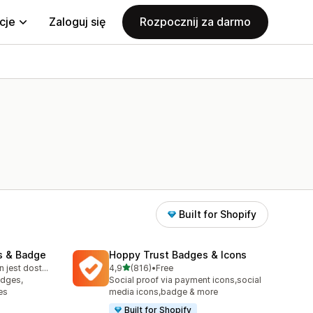
cje
Zaloguj się
Rozpocznij za darmo
Built for Shopify
s & Badge
Hoppy Trust Badges & Icons
na 5 gwiazdek
Bezpłatny plan jest dostępny
4,9
(816)
•
Free
4
Łączna liczba recenzji: 816
adges,
Social proof via payment icons,social
es
media icons,badge & more
Built for Shopify