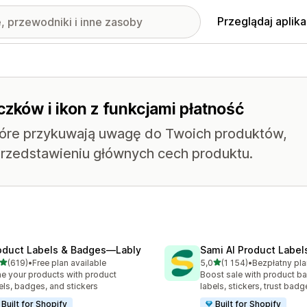
Przeglądaj aplika
czków i ikon z funkcjami płatność
które przykuwają uwagę do Twoich produktów,
rzedstawieniu głównych cech produktu.
oduct Labels & Badges—Lably
Sami AI Product Label
na 5 gwiazdek
na 5 gwiazdek
(619)
•
Free plan available
5,0
(1 154)
•
zna liczba recenzji: 619
Łączna liczba recenzji: 115
e your products with product
Boost sale with product b
els, badges, and stickers
labels, stickers, trust badg
Built for Shopify
Built for Shopify