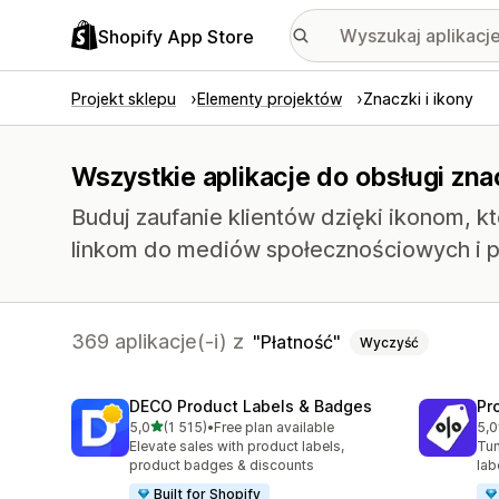
Shopify App Store
Projekt sklepu
Elementy projektów
Znaczki i ikony
Wszystkie aplikacje do obsługi zna
Buduj zaufanie klientów dzięki ikonom, 
linkom do mediów społecznościowych i p
369 aplikacje(-i) z
Płatność
Wyczyść
DECO Product Labels & Badges
Pr
na 5 gwiazdek
5,0
(1 515)
•
Free plan available
5,0
Łączna liczba recenzji: 1515
Łąc
Elevate sales with product labels,
Tun
product badges & discounts
lab
Built for Shopify