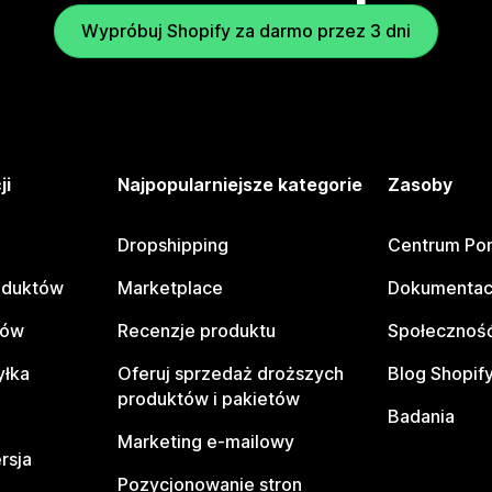
Wypróbuj Shopify za darmo przez 3 dni
ji
Najpopularniejsze kategorie
Zasoby
Dropshipping
Centrum Po
oduktów
Marketplace
Dokumentac
tów
Recenzje produktu
Społeczność
yłka
Oferuj sprzedaż droższych
Blog Shopif
produktów i pakietów
Badania
Marketing e-mailowy
rsja
Pozycjonowanie stron