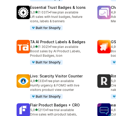
Essential Trust Badges & Icons
Ch
na 5 gwiazdek
5,0
(1 037)
•
Free plan available
4,9
Łączna liczba recenzji: 1037
Łąc
Lift sales with trust badges, feature
Ad
icons, labels & banners
Mes
Built for Shopify
TA AI Product Labels & Badges
GS
na 5 gwiazdek
4,9
(1 302)
•
Free plan available
4,9
Łączna liczba recenzji: 1302
Łąc
Boost sales by AI Product Labels,
Boo
Product Badges, Icon
bad
Built for Shopify
Livo: Scarcity Visitor Counter
Ri
na 5 gwiazdek
4,9
(33)
•
Free plan available
5,0
Łączna liczba recenzji: 33
Łąc
Hurrify urgency & FOMO with live
Cre
visitors product view counter
nak
Built for Shopify
Flair Product Badges + CRO
ea
na 5 gwiazdek
5,0
(211)
•
Free trial available
4,6
Łączna liczba recenzji: 211
Łąc
Drive sales with product labels,
Col