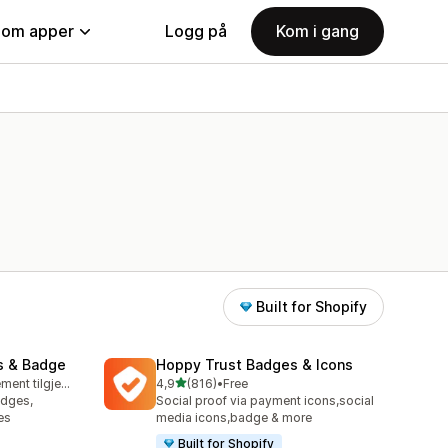
nom apper
Logg på
Kom i gang
Built for Shopify
s & Badge
Hoppy Trust Badges & Icons
av 5 stjerner
Gratis abonnement tilgjengelig
4,9
(816)
•
Free
Totalt 816 omtaler
adges,
Social proof via payment icons,social
es
media icons,badge & more
Built for Shopify