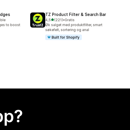
adges
TZ Product Filter & Search Bar
av 5 stjerner
able
4,5
(221)
•
Gratis
Totalt 221 omtaler
ges to boost
Øk salget med produktfilter, smart
søkefelt, sortering og anal
Built for Shopify
app?