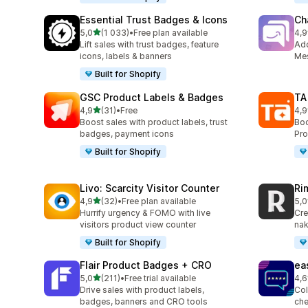
Essential Trust Badges & Icons
Ch
av 5 stjerner
5,0
(1 033)
•
Free plan available
4,9
Totalt 1033 omtaler
Tot
Lift sales with trust badges, feature
Ad
icons, labels & banners
Mes
Built for Shopify
GSC Product Labels & Badges
TA
av 5 stjerner
4,9
(31)
•
Free
4,9
Totalt 31 omtaler
Tot
Boost sales with product labels, trust
Boo
badges, payment icons
Pro
Built for Shopify
Livo: Scarcity Visitor Counter
Ri
av 5 stjerner
4,9
(32)
•
Free plan available
5,0
Totalt 32 omtaler
Tot
Hurrify urgency & FOMO with live
Cre
visitors product view counter
nak
Built for Shopify
Flair Product Badges + CRO
ea
av 5 stjerner
5,0
(211)
•
Free trial available
4,6
Totalt 211 omtaler
Tot
Drive sales with product labels,
Col
badges, banners and CRO tools
che