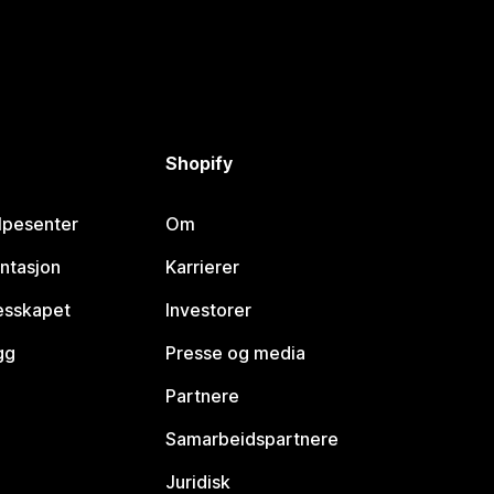
Shopify
lpesenter
Om
ntasjon
Karrierer
lesskapet
Investorer
gg
Presse og media
Partnere
Samarbeidspartnere
Juridisk