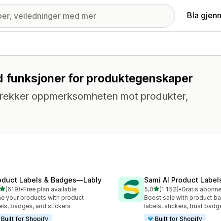
Bla gjen
ed funksjoner for produktegenskaper
m trekker oppmerksomheten mot produkter,
oduct Labels & Badges—Lably
Sami AI Product Label
av 5 stjerner
av 5 stjerner
(619)
•
Free plan available
5,0
(1 152)
•
alt 619 omtaler
Totalt 1152 omtaler
e your products with product
Boost sale with product b
els, badges, and stickers
labels, stickers, trust badg
Built for Shopify
Built for Shopify