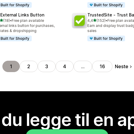
Built for Shopify
Built for Shopify
 External Links Button
TrustedSite ‑ Trust B
av 5 stjerner
av 5 stjerner
(18)
•
Free plan available
4,4
(152)
•
Free plan avail
alt 18 omtaler
Totalt 152 omtaler
ernal links button for purchases,
Earn and display trust bad
iliates & dropshipping
sales
Built for Shopify
Built for Shopify
Neste
1
2
3
4
…
16
 du legge til en 