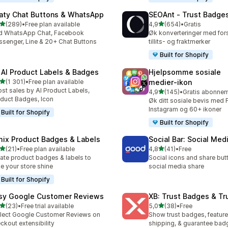
aty Chat Buttons & WhatsApp
SEOAnt ‑ Trust Badges
av 5 stjerner
av 5 stjerner
(289)
•
Free plan available
4,9
(654)
•
Gratis
alt 289 omtaler
Totalt 654 omtaler
d WhatsApp Chat, Facebook
Øk konverteringer med fors
senger, Line & 20+ Chat Buttons
tillits- og fraktmerker
Built for Shopify
 AI Product Labels & Badges
Hjelpsomme sosiale
av 5 stjerner
(1 301)
•
Free plan available
medier‑ikon
alt 1301 omtaler
st sales by AI Product Labels,
av 5 stjerner
4,9
(145)
•
Totalt 145 omtaler
duct Badges, Icon
Øk ditt sosiale bevis med
Instagram og 60+ ikoner
Built for Shopify
Built for Shopify
mix Product Badges & Labels
Social Bar: Social Med
av 5 stjerner
av 5 stjerner
(21)
•
Free plan available
4,8
(41)
•
Free
alt 21 omtaler
Totalt 41 omtaler
ate product badges & labels to
Social icons and share but
e your store shine
social media share
Built for Shopify
sy Google Customer Reviews
XB: Trust Badges & Tr
av 5 stjerner
av 5 stjerner
(23)
•
Free trial available
5,0
(38)
•
Free
alt 23 omtaler
Totalt 38 omtaler
lect Google Customer Reviews on
Show trust badges, feature
ckout extensibility
shipping, & guarantee bad