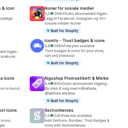
 & Icon
Ikoner for sosiale medier
av 5 stjerner
5,0
(306)
•
Gratis abonnement tilgjengelig
Totalt 306 omtaler
kjellige
Legg til Facebook, Instagram og 50+
sosiale medier-ikoner
Built for Shopify
Iconito ‑ Trust badges & icons
av 5 stjerner
4,8
(166)
•
Free plan available
Totalt 166 omtaler
Trust badges & icons for your store,
Gratis abonnement tilgjengelig
cart and checkout
 Facebook,
Built for Shopify
ia Icons
Algoshop Promoetikett & Merke
av 5 stjerner
4,9
(85)
•
Gratis abonnement tilgjengelig
Totalt 85 omtaler
ton to boost
Øk klikk & salg med målrettede,
effektfulle etiketter
Built for Shopify
ust Icons
Sectionheroes
av 5 stjerner
5,0
(54)
•
Free trial available
Totalt 54 omtaler
 icons,
Add Sections, Bundles, Trust Badges &
ges
more with Sectionheroes