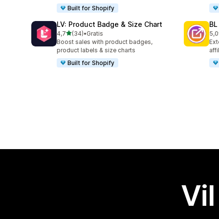
Built for Shopify
LV: Product Badge & Size Chart
BL
av 5 stjerner
4,7
(34)
•
Gratis
5,0
Totalt 34 omtaler
Tot
Boost sales with product badges,
Ext
product labels & size charts
aff
Built for Shopify
Vil