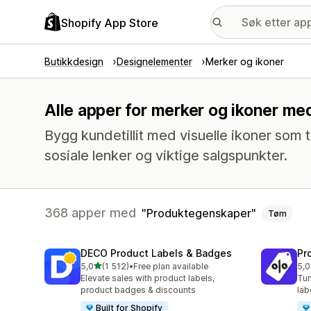
Shopify App Store
Butikkdesign
Designelementer
Merker og ikoner
Alle apper for merker og ikoner m
Bygg kundetillit med visuelle ikoner so
sosiale lenker og viktige salgspunkter.
368 apper med
Produktegenskaper
Tøm
DECO Product Labels & Badges
Pr
av 5 stjerner
5,0
(1 512)
•
Free plan available
5,0
Totalt 1512 omtaler
Tot
Elevate sales with product labels,
Tun
product badges & discounts
lab
Built for Shopify