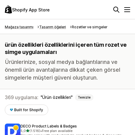
Shopify App Store
Mağaza tasarımı
Tasarım öğeleri
Rozetler ve simgeler
ürün özellikleri özelliklerini içeren tüm rozet ve
simge uygulamaları
Ürünlerinize, sosyal medya bağlantılarına ve
önemli ürün avantajlarına dikkat çeken görsel
simgelerle müşteri güveni oluşturun.
369 uygulama:
Ürün özellikleri
Temizle
Built for Shopify
DECO Product Labels & Badges
5 yıldız üzerinden
5,0
(1.516)
•
Free plan available
toplam 1516 değerlendirme