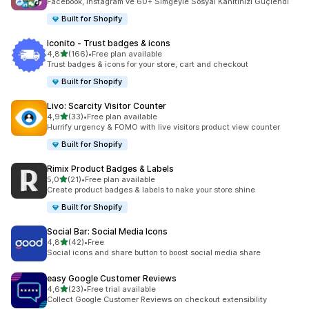
Facebook, Instagram ve 60+ Simgeyle Sosyal Kanıtınızı Güçlendi
Built for Shopify
Iconito ‑ Trust badges & icons
5 yıldız üzerinden
4,8
(166)
•
Free plan available
toplam 166 değerlendirme
Trust badges & icons for your store, cart and checkout
Built for Shopify
Livo: Scarcity Visitor Counter
5 yıldız üzerinden
4,9
(33)
•
Free plan available
toplam 33 değerlendirme
Hurrify urgency & FOMO with live visitors product view counter
Built for Shopify
Rimix Product Badges & Labels
5 yıldız üzerinden
5,0
(21)
•
Free plan available
toplam 21 değerlendirme
Create product badges & labels to nake your store shine
Built for Shopify
Social Bar: Social Media Icons
5 yıldız üzerinden
4,8
(42)
•
Free
toplam 42 değerlendirme
Social icons and share button to boost social media share
easy Google Customer Reviews
5 yıldız üzerinden
4,6
(23)
•
Free trial available
toplam 23 değerlendirme
Collect Google Customer Reviews on checkout extensibility