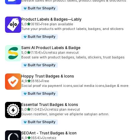
Elevate sales with product labels, product badges & discounts
Built for Shopify
Product Labels & Badges—Lably
5 yıldız üzerinden
5,0
(619)
•
Free plan available
toplam 619 değerlendirme
Tune your products with product labels, badges, and stickers
Built for Shopify
Sami AI Product Labels & Badge
5 yıldız üzerinden
5,0
(1.154)
•
Ücretsiz plan mevcut
toplam 1154 değerlendirme
Boost sale with product badges, labels, stickers, trust badges
Built for Shopify
Hoppy Trust Badges & Icons
5 yıldız üzerinden
4,9
(818)
•
Free
toplam 818 değerlendirme
Social proof via payment icons,social media icons,badge & more
Built for Shopify
Essential Trust Badges & Icons
5 yıldız üzerinden
5,0
(1.042)
•
Ücretsiz plan mevcut
toplam 1042 değerlendirme
Güven rozetleri, simgeler ve afişlerle satışları artırın.
Built for Shopify
SEOAnt ‑ Trust Badges & Icon
5 yıldız üzerinden
4,9
(654)
•
Ücretsiz
toplam 654 değerlendirme