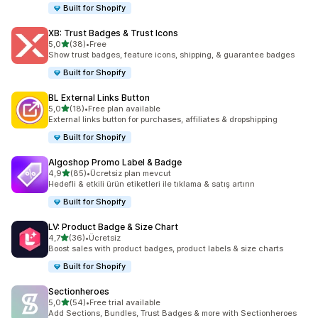
Built for Shopify
XB: Trust Badges & Trust Icons
5 yıldız üzerinden
5,0
(38)
•
Free
toplam 38 değerlendirme
Show trust badges, feature icons, shipping, & guarantee badges
Built for Shopify
BL External Links Button
5 yıldız üzerinden
5,0
(18)
•
Free plan available
toplam 18 değerlendirme
External links button for purchases, affiliates & dropshipping
Built for Shopify
Algoshop Promo Label & Badge
5 yıldız üzerinden
4,9
(85)
•
Ücretsiz plan mevcut
toplam 85 değerlendirme
Hedefli & etkili ürün etiketleri ile tıklama & satış artırın
Built for Shopify
LV: Product Badge & Size Chart
5 yıldız üzerinden
4,7
(36)
•
Ücretsiz
toplam 36 değerlendirme
Boost sales with product badges, product labels & size charts
Built for Shopify
Sectionheroes
5 yıldız üzerinden
5,0
(54)
•
Free trial available
toplam 54 değerlendirme
Add Sections, Bundles, Trust Badges & more with Sectionheroes