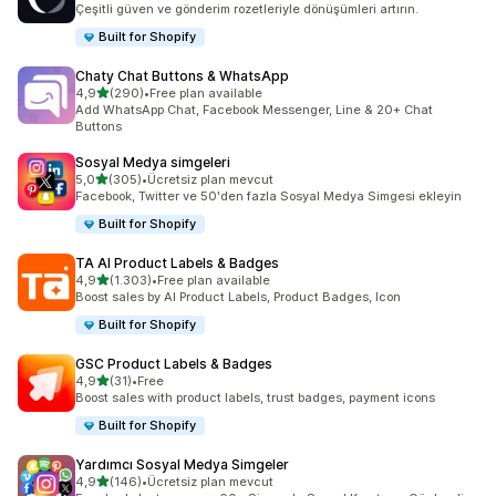
Çeşitli güven ve gönderim rozetleriyle dönüşümleri artırın.
Built for Shopify
Chaty Chat Buttons & WhatsApp
5 yıldız üzerinden
4,9
(290)
•
Free plan available
toplam 290 değerlendirme
Add WhatsApp Chat, Facebook Messenger, Line & 20+ Chat
Buttons
Sosyal Medya simgeleri
5 yıldız üzerinden
5,0
(305)
•
Ücretsiz plan mevcut
toplam 305 değerlendirme
Facebook, Twitter ve 50'den fazla Sosyal Medya Simgesi ekleyin
Built for Shopify
TA AI Product Labels & Badges
5 yıldız üzerinden
4,9
(1.303)
•
Free plan available
toplam 1303 değerlendirme
Boost sales by AI Product Labels, Product Badges, Icon
Built for Shopify
GSC Product Labels & Badges
5 yıldız üzerinden
4,9
(31)
•
Free
toplam 31 değerlendirme
Boost sales with product labels, trust badges, payment icons
Built for Shopify
Yardımcı Sosyal Medya Simgeler
5 yıldız üzerinden
4,9
(146)
•
Ücretsiz plan mevcut
toplam 146 değerlendirme