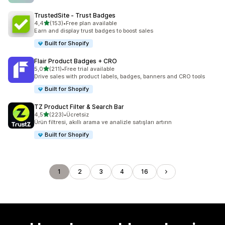
TrustedSite ‑ Trust Badges
5 yıldız üzerinden
4,4
(153)
•
Free plan available
toplam 153 değerlendirme
Earn and display trust badges to boost sales
Built for Shopify
Flair Product Badges + CRO
5 yıldız üzerinden
5,0
(211)
•
Free trial available
toplam 211 değerlendirme
Drive sales with product labels, badges, banners and CRO tools
Built for Shopify
TZ Product Filter & Search Bar
5 yıldız üzerinden
4,5
(223)
•
Ücretsiz
toplam 223 değerlendirme
Ürün filtresi, akıllı arama ve analizle satışları artırın
Built for Shopify
1
2
3
4
16