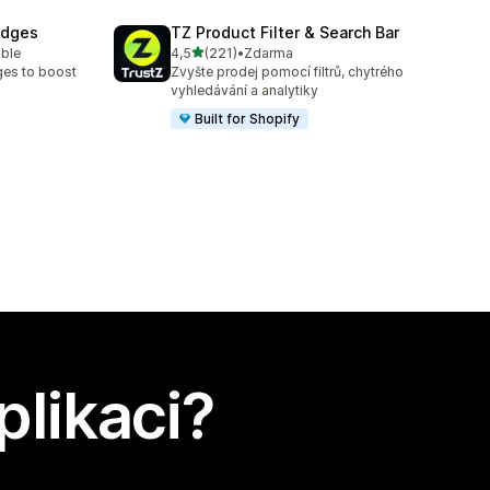
adges
TZ Product Filter & Search Bar
z 5 hvězd
able
4,5
(221)
•
Zdarma
2
Celkový počet recenzí: 221
ges to boost
Zvyšte prodej pomocí filtrů, chytrého
vyhledávání a analytiky
Built for Shopify
plikaci?