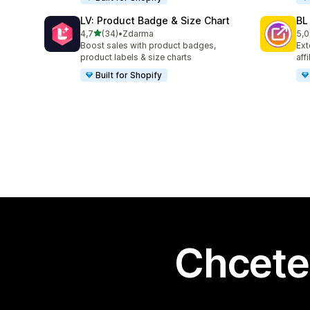
LV: Product Badge & Size Chart
BL
z 5 hvězd
4,7
(34)
•
Zdarma
5,0
Celkový počet recenzí: 34
Cel
Boost sales with product badges,
Ext
product labels & size charts
aff
Built for Shopify
Chcete 