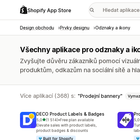
Shopify App Store
Design obchodu
Prvky designu
Odznaky a ikony
Všechny aplikace pro odznaky a ik
Zvyšujte důvěru zákazníků pomocí vizuální
produktům, odkazům na sociální sítě a h
Více aplikací (368) s:
Prodejní bannery
Vymaz
DECO Product Labels & Badges
Pr
z 5 hvězd
5,0
(1 514)
•
Free plan available
5,0
Celkový počet recenzí: 1514
Cel
Elevate sales with product labels,
Tun
product badges & discounts
lab
Built for Shopify