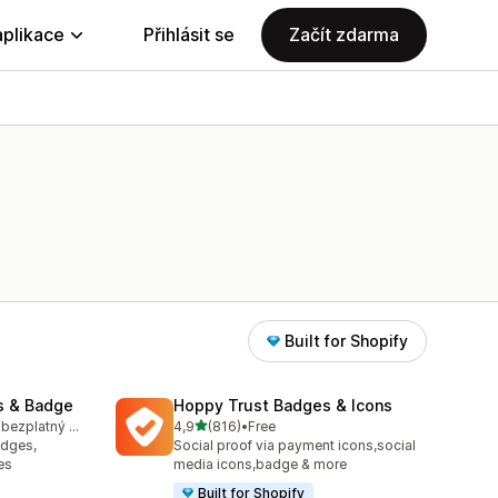
aplikace
Přihlásit se
Začít zdarma
Built for Shopify
s & Badge
Hoppy Trust Badges & Icons
z 5 hvězd
K dispozici je bezplatný plán
4,9
(816)
•
Free
53
Celkový počet recenzí: 816
adges,
Social proof via payment icons,social
es
media icons,badge & more
Built for Shopify