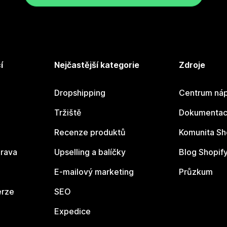
í
Nejčastější kategorie
Zdroje
Dropshipping
Centrum náp
Tržiště
Dokumentace
Recenze produktů
Komunita Sh
rava
Upselling a balíčky
Blog Shopif
E-mailový marketing
Průzkum
erze
SEO
Expedice