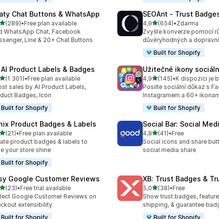
aty Chat Buttons & WhatsApp
SEOAnt ‑ Trust Badges
z 5 hvězd
z 5 hvězd
(289)
•
Free plan available
4,9
(654)
•
Zdarma
kový počet recenzí: 289
Celkový počet recenzí: 65
d WhatsApp Chat, Facebook
Zvyšte konverze pomocí r
senger, Line & 20+ Chat Buttons
důvěryhodných a dopravn
Built for Shopify
 AI Product Labels & Badges
Užitečné ikony sociál
z 5 hvězd
z 5 hvězd
(1 301)
•
Free plan available
4,9
(145)
•
kový počet recenzí: 1301
Celkový počet recenzí: 14
st sales by AI Product Labels,
Posilte sociální důkaz s 
duct Badges, Icon
Instagramem a 60+ ikonam
Built for Shopify
Built for Shopify
mix Product Badges & Labels
Social Bar: Social Med
z 5 hvězd
z 5 hvězd
(21)
•
Free plan available
4,8
(41)
•
Free
kový počet recenzí: 21
Celkový počet recenzí: 41
ate product badges & labels to
Social icons and share but
e your store shine
social media share
Built for Shopify
sy Google Customer Reviews
XB: Trust Badges & Tr
z 5 hvězd
z 5 hvězd
(23)
•
Free trial available
5,0
(38)
•
Free
kový počet recenzí: 23
Celkový počet recenzí: 38
lect Google Customer Reviews on
Show trust badges, feature
ckout extensibility
shipping, & guarantee bad
Built for Shopify
Built for Shopify