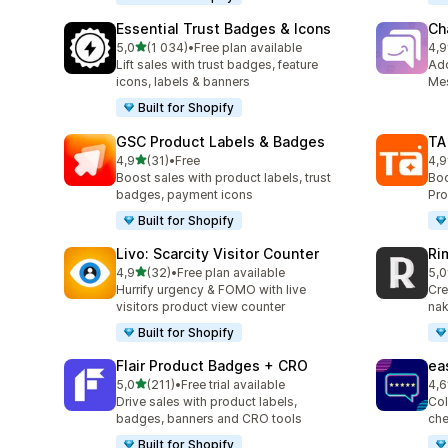
Essential Trust Badges & Icons
Ch
z 5 hvězd
5,0
(1 034)
•
Free plan available
4,9
Celkový počet recenzí: 1034
Cel
Lift sales with trust badges, feature
Ad
icons, labels & banners
Mes
Built for Shopify
GSC Product Labels & Badges
TA
z 5 hvězd
4,9
(31)
•
Free
4,9
Celkový počet recenzí: 31
Cel
Boost sales with product labels, trust
Boo
badges, payment icons
Pro
Built for Shopify
Livo: Scarcity Visitor Counter
Ri
z 5 hvězd
4,9
(32)
•
Free plan available
5,0
Celkový počet recenzí: 32
Cel
Hurrify urgency & FOMO with live
Cre
visitors product view counter
nak
Built for Shopify
Flair Product Badges + CRO
ea
z 5 hvězd
5,0
(211)
•
Free trial available
4,6
Celkový počet recenzí: 211
Cel
Drive sales with product labels,
Col
badges, banners and CRO tools
che
Built for Shopify