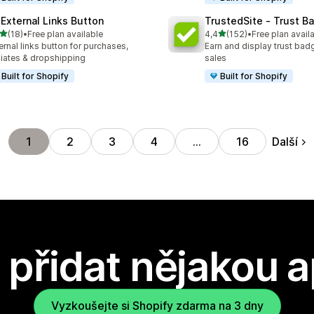
 External Links Button
TrustedSite ‑ Trust B
z 5 hvězd
z 5 hvězd
(18)
•
Free plan available
4,4
(152)
•
Free plan avail
kový počet recenzí: 18
Celkový počet recenzí: 15
ernal links button for purchases,
Earn and display trust bad
iliates & dropshipping
sales
Built for Shopify
Built for Shopify
Další
1
2
3
4
…
16
přidat nějakou a
Vyzkoušejte si Shopify zdarma na 3 dny