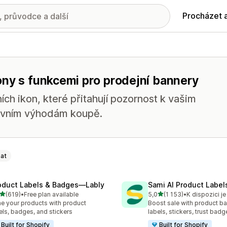
Procházet 
ony s funkcemi pro prodejní bannery
ch ikon, které přitahují pozornost k vašim
lavním výhodám koupě.
at
oduct Labels & Badges—Lably
Sami AI Product Label
z 5 hvězd
z 5 hvězd
(619)
•
Free plan available
5,0
(1 153)
•
kový počet recenzí: 619
Celkový počet recenzí: 11
e your products with product
Boost sale with product b
els, badges, and stickers
labels, stickers, trust badg
Built for Shopify
Built for Shopify