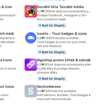
 & Icon
Sociální lišta: Sociální média
z 5 hvězd
5,0
(306)
•
K dispozici je bezplatný plán
4
Celkový počet recenzí: 306
ůznorodých
Přidejte Facebook , Instagram a 50+
ích
ikon sociálních médií
Built for Shopify
ních médi
Iconito ‑ Trust badges & icons
z 5 hvězd
K dispozici je bezplatný plán
4,8
(166)
•
Free plan available
5
Celkový počet recenzí: 166
Facebookem,
Trust badges & icons for your store,
i
cart and checkout
Built for Shopify
ia Icons
Algoshop promo štítek & odznak
z 5 hvězd
4,9
(85)
•
K dispozici je bezplatný plán
Celkový počet recenzí: 85
ton to boost
Zvyšte kliky & prodeje cílenými,
účinnými štítky
Built for Shopify
ust Icons
Sectionheroes
z 5 hvězd
5,0
(54)
•
Free trial available
Celkový počet recenzí: 54
 icons,
Add Sections, Bundles, Trust Badges &
ges
more with Sectionheroes