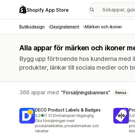
Shopify App Store
Butiksdesign
Designelement
Märken och ikoner
Alla appar för märken och ikoner m
Bygg upp förtroende hos kunderna med ik
produkter, länkar till sociala medier och 
366 appar med
Försäljningsbanners
Rensa
DECO Product Labels & Badges
Pr
av 5 stjärnor
5,0
(1 512)
•
Gratisplan tillgänglig
5,0
1512 recensioner totalt
619
Öka försäljningen med
Anp
produktetiketter, produktmärken och
pro
rabatter
kli