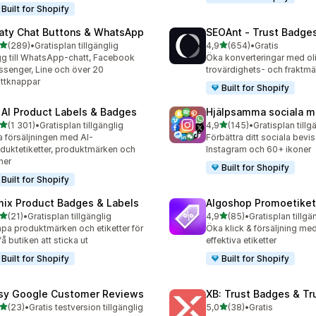
Built for Shopify
aty Chat Buttons & WhatsApp
SEOAnt ‑ Trust Badges
av 5 stjärnor
av 5 stjärnor
(289)
•
Gratisplan tillgänglig
4,9
(654)
•
Gratis
 recensioner totalt
654 recensioner totalt
g till WhatsApp-chatt, Facebook
Öka konverteringar med ol
senger, Line och över 20
trovärdighets- och fraktm
ttknappar
Built for Shopify
 AI Product Labels & Badges
Hjälpsamma sociala m
av 5 stjärnor
av 5 stjärnor
(1 301)
•
Gratisplan tillgänglig
4,9
(145)
•
Gratisplan tillg
1 recensioner totalt
145 recensioner totalt
 försäljningen med AI-
Förbättra ditt sociala bevi
duktetiketter, produktmärken och
Instagram och 60+ ikoner
ner
Built for Shopify
Built for Shopify
mix Product Badges & Labels
Algoshop Promoetiket
av 5 stjärnor
av 5 stjärnor
(21)
•
Gratisplan tillgänglig
4,9
(85)
•
Gratisplan tillgä
recensioner totalt
85 recensioner totalt
pa produktmärken och etiketter för
Öka klick & försäljning med
 få butiken att sticka ut
effektiva etiketter
Built for Shopify
Built for Shopify
sy Google Customer Reviews
XB: Trust Badges & Tr
av 5 stjärnor
av 5 stjärnor
(23)
•
Gratis testversion tillgänglig
5,0
(38)
•
Gratis
recensioner totalt
38 recensioner totalt