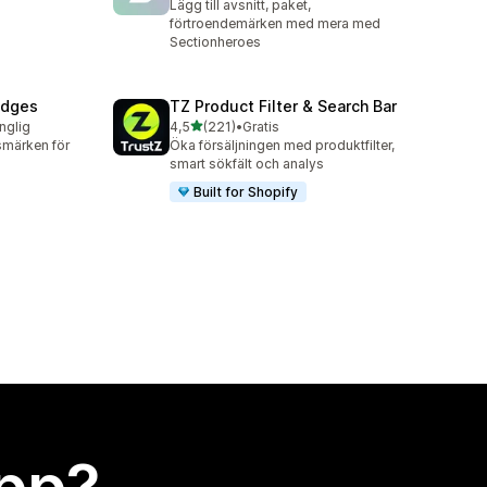
Lägg till avsnitt, paket,
förtroendemärken med mera med
Sectionheroes
adges
TZ Product Filter & Search Bar
av 5 stjärnor
änglig
4,5
(221)
•
Gratis
221 recensioner totalt
smärken för
Öka försäljningen med produktfilter,
smart sökfält och analys
Built for Shopify