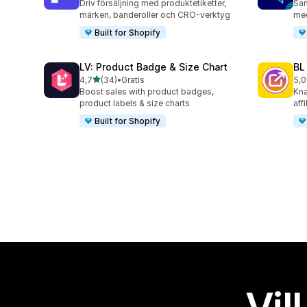
Driv försäljning med produktetiketter,
Sam
märken, banderoller och CRO-verktyg
med
Built for Shopify
LV: Product Badge & Size Chart
BL
av 5 stjärnor
4,7
(34)
•
Gratis
5,0
34 recensioner totalt
18 
Boost sales with product badges,
Kna
product labels & size charts
aff
Built for Shopify