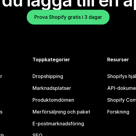
l du lägga till en 
Prova Shopify gratis i 3 dagar
Toppkategorier
Resurser
r
Dropshipping
Shopifys hjä
Marknadsplatser
API-dokume
Produktomdömen
Shopify Co
s
Merförsäljning och paket
Forskning
E-postmarknadsföring
ch
SEO