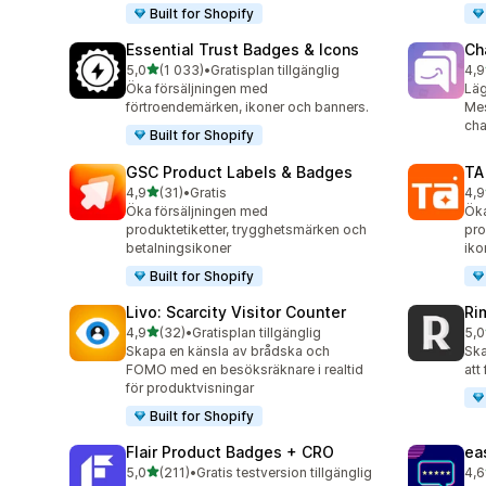
Built for Shopify
Essential Trust Badges & Icons
Ch
av 5 stjärnor
5,0
(1 033)
•
Gratisplan tillgänglig
4,9
1033 recensioner totalt
289
Öka försäljningen med
Läg
förtroendemärken, ikoner och banners.
Mes
cha
Built for Shopify
GSC Product Labels & Badges
TA
av 5 stjärnor
4,9
(31)
•
Gratis
4,9
31 recensioner totalt
130
Öka försäljningen med
Öka
produktetiketter, trygghetsmärken och
pro
betalningsikoner
iko
Built for Shopify
Livo: Scarcity Visitor Counter
Ri
av 5 stjärnor
4,9
(32)
•
Gratisplan tillgänglig
5,0
32 recensioner totalt
21 
Skapa en känsla av brådska och
Ska
FOMO med en besöksräknare i realtid
att
för produktvisningar
Built for Shopify
Flair Product Badges + CRO
ea
av 5 stjärnor
5,0
(211)
•
Gratis testversion tillgänglig
4,6
211 recensioner totalt
23 