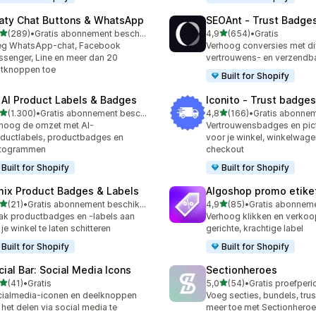
aty Chat Buttons & WhatsApp
SEOAnt ‑ Trust Badges
van 5 sterren
van 5 sterren
(289)
•
Gratis abonnement beschikbaar
4,9
(654)
•
Gratis
 recensies in totaal
654 recensies in totaal
eg WhatsApp-chat, Facebook
Verhoog conversies met di
senger, Line en meer dan 20
vertrouwens- en verzend
tknoppen toe
Built for Shopify
 AI Product Labels & Badges
Iconito ‑ Trust badges
van 5 sterren
van 5 sterren
(1.300)
•
Gratis abonnement beschikbaar
4,8
(166)
•
0 recensies in totaal
166 recensies in totaal
hoog de omzet met AI-
Vertrouwensbadges en pi
ductlabels, productbadges en
voor je winkel, winkelwage
ctogrammen
checkout
Built for Shopify
Built for Shopify
mix Product Badges & Labels
Algoshop promo etike
van 5 sterren
van 5 sterren
(21)
•
Gratis abonnement beschikbaar
4,9
(85)
•
recensies in totaal
85 recensies in totaal
k productbadges en -labels aan
Verhoog klikken en verkoo
je winkel te laten schitteren
gerichte, krachtige label
Built for Shopify
Built for Shopify
cial Bar: Social Media Icons
Sectionheroes
van 5 sterren
van 5 sterren
(41)
•
Gratis
5,0
(54)
•
recensies in totaal
54 recensies in totaal
ialmedia-iconen en deelknoppen
Voeg secties, bundels, tru
het delen via social media te
meer toe met Sectionhero