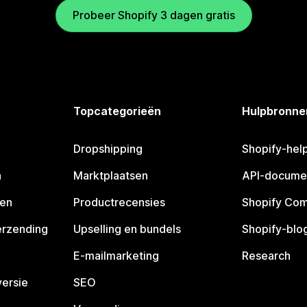
Probeer Shopify 3 dagen gratis
Topcategorieën
Hulpbronne
Dropshipping
Shopify-hel
n
Marktplaatsen
API-docume
pen
Productrecensies
Shopify Co
erzending
Upselling en bundels
Shopify-blo
E-mailmarketing
Research
ersie
SEO