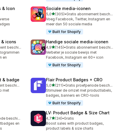
 & Icon
Sociale media‑iconen
van 5 sterren
5,0
(305)
•
Gratis abonnement beschikbaar
305 recensies in totaal
verse
Voeg Facebook, Twitter, Instagram en
badges
meer dan 50 sociale media
Built for Shopify
 & icons
Handige sociale media‑iconen
van 5 sterren
Gratis abonnement beschikbaar
4,9
(145)
•
Gratis abonnement beschikbaar
145 recensies in totaal
ctogrammen
Verbeter je sociale bewijs met
n en
Facebook, Instagram en 60+ icon
Built for Shopify
t & badge
Flair Product Badges + CRO
van 5 sterren
Gratis abonnement beschikbaar
5,0
(211)
•
Gratis proefperiode beschikbaar
211 recensies in totaal
p met
Stimuleer de omzet met productlabels,
badges, banners en CRO-tools
Built for Shopify
LV: Product Badge & Size Chart
van 5 sterren
Gratis proefperiode beschikbaar
4,7
(34)
•
Gratis
34 recensies in totaal
stbadges en
Boost sales with product badges,
es
product labels & size charts