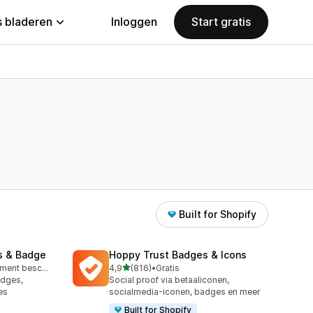
 bladeren
Inloggen
Start gratis
Built for Shopify
s & Badge
Hoppy Trust Badges & Icons
van 5 sterren
Gratis abonnement beschikbaar
4,9
(816)
•
Gratis
816 recensies in totaal
adges,
Social proof via betaaliconen,
es
socialmedia-iconen, badges en meer
Built for Shopify