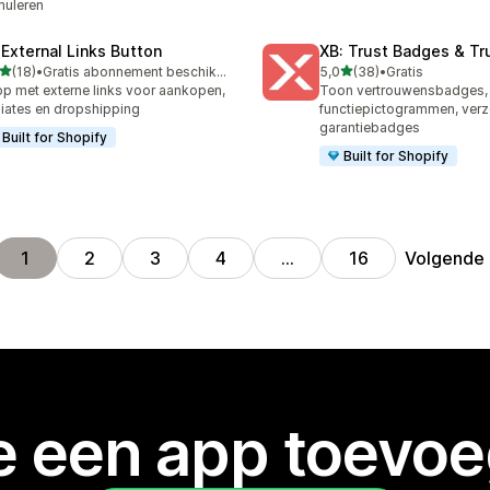
muleren
 External Links Button
XB: Trust Badges & Tr
van 5 sterren
van 5 sterren
(18)
•
Gratis abonnement beschikbaar
5,0
(38)
•
Gratis
recensies in totaal
38 recensies in totaal
p met externe links voor aankopen,
Toon vertrouwensbadges,
iliates en dropshipping
functiepictogrammen, ver
garantiebadges
Built for Shopify
Built for Shopify
Volgende
1
2
3
4
…
16
je een app toevo