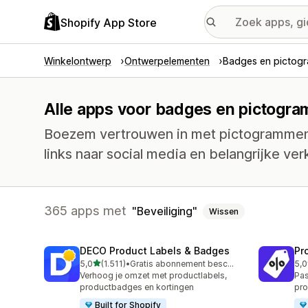
Shopify App Store
Winkelontwerp
Ontwerpelementen
Badges en pictog
Alle apps voor badges en pictogra
Boezem vertrouwen in met pictogrammen 
links naar social media en belangrijke ve
365 apps met
Beveiliging
Wissen
DECO Product Labels & Badges
Pr
van 5 sterren
5,0
(1.511)
•
Gratis abonnement beschikbaar
5,0
1511 recensies in totaal
619
Verhoog je omzet met productlabels,
Pas
productbadges en kortingen
pro
Built for Shopify