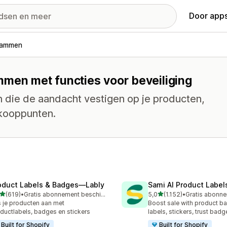
Door apps
rammen
mmen met functies voor beveiliging
die de aandacht vestigen op je producten,
rkooppunten.
oduct Labels & Badges—Lably
Sami AI Product Label
van 5 sterren
van 5 sterren
(619)
•
Gratis abonnement beschikbaar
5,0
(1.152)
•
 recensies in totaal
1152 recensies in totaal
 je producten aan met
Boost sale with product b
ductlabels, badges en stickers
labels, stickers, trust badg
Built for Shopify
Built for Shopify