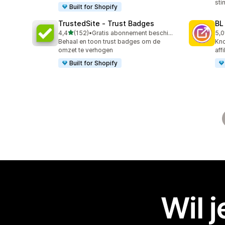
sti
Built for Shopify
TrustedSite ‑ Trust Badges
BL
van 5 sterren
4,4
(152)
•
Gratis abonnement beschikbaar
5,0
152 recensies in totaal
18 
Behaal en toon trust badges om de
Kno
omzet te verhogen
aff
Built for Shopify
Wil 