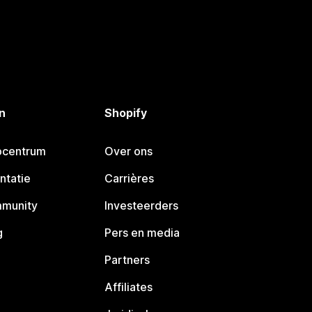
n
Shopify
pcentrum
Over ons
ntatie
Carrières
mmunity
Investeerders
g
Pers en media
Partners
Affiliates