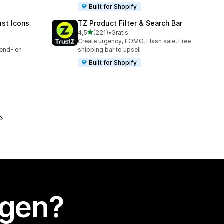
Built for Shopify
ust Icons
TZ Product Filter & Search Bar
van 5 sterren
4,5
(221)
•
Gratis
221 recensies in totaal
Create urgency, FOMO, Flash sale, Free
zend- en
shipping bar to upsell
Built for Shopify
egen?