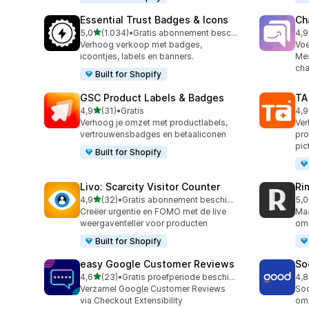
Essential Trust Badges & Icons
Ch
van 5 sterren
5,0
(1.034)
•
Gratis abonnement beschikbaar
4,9
1034 recensies in totaal
289
Verhoog verkoop met badges,
Vo
icoontjes, labels en banners.
Mes
cha
Built for Shopify
GSC Product Labels & Badges
TA
van 5 sterren
4,9
(31)
•
Gratis
4,9
31 recensies in totaal
130
Verhoog je omzet met productlabels,
Ver
vertrouwensbadges en betaaliconen
pro
pi
Built for Shopify
Livo: Scarcity Visitor Counter
Ri
van 5 sterren
4,9
(32)
•
Gratis abonnement beschikbaar
5,0
32 recensies in totaal
21 
Creëer urgentie en FOMO met de live
Maa
weergaventeller voor producten
om 
Built for Shopify
easy Google Customer Reviews
So
van 5 sterren
4,6
(23)
•
Gratis proefperiode beschikbaar
4,8
23 recensies in totaal
41 
Verzamel Google Customer Reviews
Soc
via Checkout Extensibility
om 