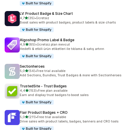
Built for Shopify
LV: Product Badge & Size Chart
5 yıldız üzerinden
4,7
(35)
•
Ücretsiz
toplam 35 değerlendirme
Boost sales with product badges, product labels & size charts
Built for Shopify
Algoshop Promo Label & Badge
5 yıldız üzerinden
4,9
(85)
•
Ücretsiz plan mevcut
toplam 85 değerlendirme
Hedefli & etkili ürün etiketleri ile tıklama & satış artırın
Built for Shopify
Sectionheroes
5 yıldız üzerinden
5,0
(54)
•
Free trial available
toplam 54 değerlendirme
Add Sections, Bundles, Trust Badges & more with Sectionheroes
TrustedSite ‑ Trust Badges
5 yıldız üzerinden
4,4
(153)
•
Free plan available
toplam 153 değerlendirme
Earn and display trust badges to boost sales
Built for Shopify
Flair Product Badges + CRO
5 yıldız üzerinden
5,0
(211)
•
Free trial available
toplam 211 değerlendirme
Drive sales with product labels, badges, banners and CRO tools
Built for Shopify