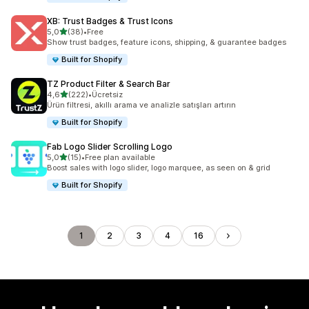
XB: Trust Badges & Trust Icons
5 yıldız üzerinden
5,0
(38)
•
Free
toplam 38 değerlendirme
Show trust badges, feature icons, shipping, & guarantee badges
Built for Shopify
TZ Product Filter & Search Bar
5 yıldız üzerinden
4,6
(222)
•
Ücretsiz
toplam 222 değerlendirme
Ürün filtresi, akıllı arama ve analizle satışları artırın
Built for Shopify
Fab Logo Slider Scrolling Logo
5 yıldız üzerinden
5,0
(15)
•
Free plan available
toplam 15 değerlendirme
Boost sales with logo slider, logo marquee, as seen on & grid
Built for Shopify
1
2
3
4
16