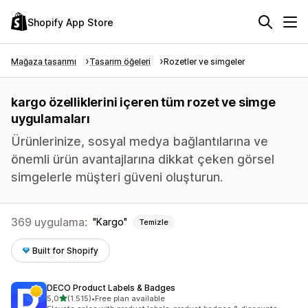
Shopify App Store
Mağaza tasarımı
Tasarım öğeleri
Rozetler ve simgeler
kargo özelliklerini içeren tüm rozet ve simge
uygulamaları
Ürünlerinize, sosyal medya bağlantılarına ve
önemli ürün avantajlarına dikkat çeken görsel
simgelerle müşteri güveni oluşturun.
369 uygulama:
Kargo
Temizle
Built for Shopify
DECO Product Labels & Badges
5 yıldız üzerinden
5,0
(1.515)
•
Free plan available
toplam 1515 değerlendirme