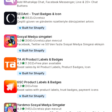
Add WhatsApp Chat, Facebook Messenger, Line & 20+ Chat
Buttons
SEOAnt ‑ Trust Badges & Icon
5 yıldız üzerinden
4,9
(653)
•
Ücretsiz
toplam 653 değerlendirme
Çeşitli güven ve gönderim rozetleriyle dönüşümleri artırın.
Built for Shopify
Sosyal Medya simgeleri
5 yıldız üzerinden
5,0
(306)
•
Ücretsiz plan mevcut
toplam 306 değerlendirme
Facebook, Twitter ve 50'den fazla Sosyal Medya Simgesi ekleyin
Built for Shopify
TA AI Product Labels & Badges
5 yıldız üzerinden
4,9
(1.302)
•
Free plan available
toplam 1302 değerlendirme
Boost sales by AI Product Labels, Product Badges, Icon
Built for Shopify
GSC Product Labels & Badges
5 yıldız üzerinden
4,9
(30)
•
Free
toplam 30 değerlendirme
Boost sales with product labels, trust badges, payment icons
Built for Shopify
Yardımcı Sosyal Medya Simgeler
5 yıldız üzerinden
4,9
(145)
•
Ücretsiz plan mevcut
toplam 145 değerlendirme