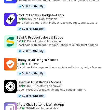
Elevate sales with product labels, product badges & discounts
Built for Shopify
Product Labels & Badges—Lably
5 yıldız üzerinden
5,0
(619)
•
Free plan available
toplam 619 değerlendirme
Tune your products with product labels, badges, and stickers
Built for Shopify
Sami AI Product Labels & Badge
5 yıldız üzerinden
5,0
(1.154)
•
Ücretsiz plan mevcut
toplam 1154 değerlendirme
Boost sale with product badges, labels, stickers, trust badges
Built for Shopify
Hoppy Trust Badges & Icons
5 yıldız üzerinden
4,9
(816)
•
Free
toplam 816 değerlendirme
Social proof via payment icons,social media icons,badge & more
Built for Shopify
Essential Trust Badges & Icons
5 yıldız üzerinden
5,0
(1.035)
•
Ücretsiz plan mevcut
toplam 1035 değerlendirme
Güven rozetleri, simgeler ve afişlerle satışları artırın.
Built for Shopify
Chaty Chat Buttons & WhatsApp
5 yıldız üzerinden
4,9
(289)
•
Free plan available
toplam 289 değerlendirme