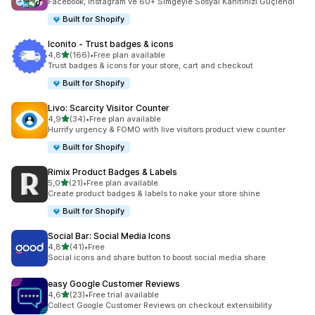
Facebook, Instagram ve 60+ Simgeyle Sosyal Kanıtınızı Güçlendi
Built for Shopify
Iconito ‑ Trust badges & icons
5 yıldız üzerinden
4,8
(166)
•
Free plan available
toplam 166 değerlendirme
Trust badges & icons for your store, cart and checkout
Built for Shopify
Livo: Scarcity Visitor Counter
5 yıldız üzerinden
4,9
(34)
•
Free plan available
toplam 34 değerlendirme
Hurrify urgency & FOMO with live visitors product view counter
Built for Shopify
Rimix Product Badges & Labels
5 yıldız üzerinden
5,0
(21)
•
Free plan available
toplam 21 değerlendirme
Create product badges & labels to nake your store shine
Built for Shopify
Social Bar: Social Media Icons
5 yıldız üzerinden
4,8
(41)
•
Free
toplam 41 değerlendirme
Social icons and share button to boost social media share
easy Google Customer Reviews
5 yıldız üzerinden
4,6
(23)
•
Free trial available
toplam 23 değerlendirme
Collect Google Customer Reviews on checkout extensibility