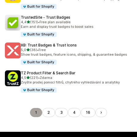
Built for Shopify
TrustedSite ‑ Trust Badges
z 5 hvězd
4,4
(151)
•
Free plan available
Celkový počet recenzí: 151
Earn and display trust badges to boost sales
Built for Shopify
XB: Trust Badges & Trust Icons
z 5 hvězd
5,0
(38)
•
Free
Celkový počet recenzí: 38
Show trust badges, feature icons, shipping, & guarantee badges
Built for Shopify
TZ Product Filter & Search Bar
z 5 hvězd
4,5
(221)
•
Zdarma
Celkový počet recenzí: 221
Zvyšte prodej pomocí filtrů, chytrého vyhledávání a analytiky
Built for Shopify
1
2
3
4
16