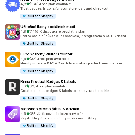
z 5 hvězd
4,8
(166)
•
Free plan available
Celkový počet recenzí: 166
Trust badges & icons for your store, cart and checkout
Built for Shopify
Užitečné ikony sociálních médi
z 5 hvězd
4,9
(145)
•
K dispozici je bezplatný plán
Celkový počet recenzí: 145
Posilte sociální důkaz s Facebookem, Instagramem a 60+ ikonami
Built for Shopify
Livo: Scarcity Visitor Counter
z 5 hvězd
4,9
(32)
•
Free plan available
Celkový počet recenzí: 32
Hurrify urgency & FOMO with live visitors product view counter
Built for Shopify
Rimix Product Badges & Labels
z 5 hvězd
5,0
(21)
•
Free plan available
Celkový počet recenzí: 21
Create product badges & labels to nake your store shine
Built for Shopify
Algoshop promo štítek & odznak
z 5 hvězd
4,9
(85)
•
K dispozici je bezplatný plán
Celkový počet recenzí: 85
Zvyšte kliky & prodeje cílenými, účinnými štítky
Built for Shopify