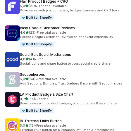
Flair Product Badges + CRO
z 5 hvězd
5,0
(211)
•
Free trial available
Celkový počet recenzí: 211
Drive sales with product labels, badges, banners and CRO tools
Built for Shopify
easy Google Customer Reviews
z 5 hvězd
4,6
(23)
•
Free trial available
Celkový počet recenzí: 23
Collect Google Customer Reviews on checkout extensibility
Built for Shopify
Social Bar: Social Media Icons
z 5 hvězd
4,8
(41)
•
Free
Celkový počet recenzí: 41
Social icons and share button to boost social media share
Sectionheroes
z 5 hvězd
5,0
(54)
•
Free trial available
Celkový počet recenzí: 54
Add Sections, Bundles, Trust Badges & more with Sectionheroes
LV: Product Badge & Size Chart
z 5 hvězd
4,7
(34)
•
Zdarma
Celkový počet recenzí: 34
Boost sales with product badges, product labels & size charts
Built for Shopify
BL External Links Button
z 5 hvězd
5,0
(18)
•
Free plan available
Celkový počet recenzí: 18
External links button for purchases, affiliates & dropshipping