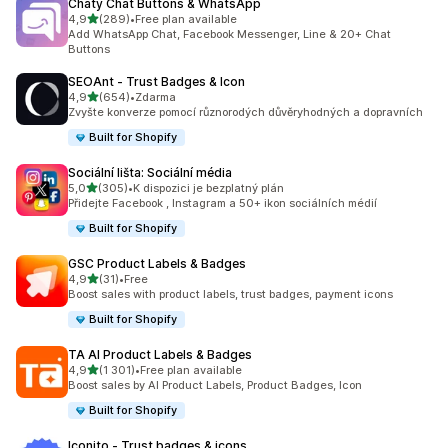
Chaty Chat Buttons & WhatsApp
z 5 hvězd
4,9
(289)
•
Free plan available
Celkový počet recenzí: 289
Add WhatsApp Chat, Facebook Messenger, Line & 20+ Chat
Buttons
SEOAnt ‑ Trust Badges & Icon
z 5 hvězd
4,9
(654)
•
Zdarma
Celkový počet recenzí: 654
Zvyšte konverze pomocí různorodých důvěryhodných a dopravních
Built for Shopify
Sociální lišta: Sociální média
z 5 hvězd
5,0
(305)
•
K dispozici je bezplatný plán
Celkový počet recenzí: 305
Přidejte Facebook , Instagram a 50+ ikon sociálních médií
Built for Shopify
GSC Product Labels & Badges
z 5 hvězd
4,9
(31)
•
Free
Celkový počet recenzí: 31
Boost sales with product labels, trust badges, payment icons
Built for Shopify
TA AI Product Labels & Badges
z 5 hvězd
4,9
(1 301)
•
Free plan available
Celkový počet recenzí: 1301
Boost sales by AI Product Labels, Product Badges, Icon
Built for Shopify
Iconito ‑ Trust badges & icons