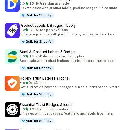
z 5 hvězd
5,0
(1 511)
•
Free plan available
Celkový počet recenzí: 1511
Elevate sales with product labels, product badges & discounts
Built for Shopify
Product Labels & Badges—Lably
z 5 hvězd
5,0
(619)
•
Free plan available
Celkový počet recenzí: 619
Tune your products with product labels, badges, and stickers
Built for Shopify
Sami AI Product Labels & Badge
z 5 hvězd
5,0
(1 152)
•
K dispozici je bezplatný plán
Celkový počet recenzí: 1152
Boost sale with product badges, labels, stickers, trust badges
Built for Shopify
Hoppy Trust Badges & Icons
z 5 hvězd
4,9
(816)
•
Free
Celkový počet recenzí: 816
Social proof via payment icons,social media icons,badge & more
Built for Shopify
Essential Trust Badges & Icons
z 5 hvězd
5,0
(1 033)
•
Free plan available
Celkový počet recenzí: 1033
Lift sales with trust badges, feature icons, labels & banners
Built for Shopify