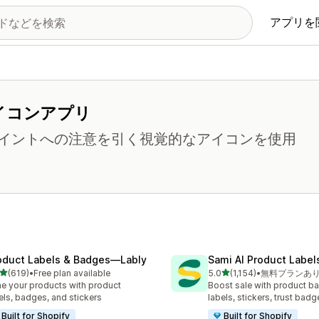
アプリを
イコンアプリ
イントへの注意を引く視覚的なアイコンを使用
oduct Labels & Badges—Lably
Sami AI Product Label
5つ星中
5つ星中
(619)
•
Free plan available
5.0
(1,154)
•
無料プランあ
計レビュー数：619件
合計レビュー数：1154件
e your products with product
Boost sale with product b
els, badges, and stickers
labels, stickers, trust badg
Built for Shopify
Built for Shopify