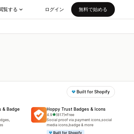
閲覧する
ログイン
無料で始める
Built for Shopify
s & Badge
Hoppy Trust Badges & Icons
5つ星中
り
4.9
(817)
•
Free
合計レビュー数：817件
adges,
Social proof via payment icons,social
es
media icons,badge & more
Built for Shopify