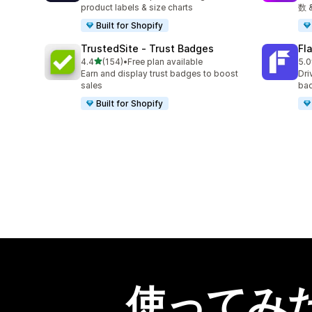
product labels & size charts
数
Built for Shopify
TrustedSite ‑ Trust Badges
Fl
5つ星中
4.4
(154)
•
Free plan available
5.0
合計レビュー数：154件
合
Earn and display trust badges to boost
Dri
sales
bad
Built for Shopify
使ってみ