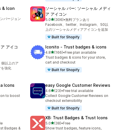
 & Icon
ソーシャル バー: ソーシャル メディ
ア アイコン
ンバージョン
5つ星中
5.0
(306)
•
無料プランあり
合計レビュー数：306件
Facebook、twitter、Instagram、50以
上のソーシャルメディアアイコンを追加
Built for Shopify
ア アイコ
Iconito ‑ Trust badges & icons
5つ星中
4.8
(166)
•
Free plan available
合計レビュー数：166件
Trust badges & icons for your store,
cart and checkout
60 個以上のア
フを強化
Built for Shopify
ia Icons
easy Google Customer Reviews
5つ星中
4.6
(23)
•
Free trial available
合計レビュー数：23件
ton to boost
Collect Google Customer Reviews on
checkout extensibility
Built for Shopify
XB: Trust Badges & Trust Icons
5つ星中
le
5.0
(38)
•
Free
合計レビュー数：38件
ust Badges &
Show trust badges, feature icons,