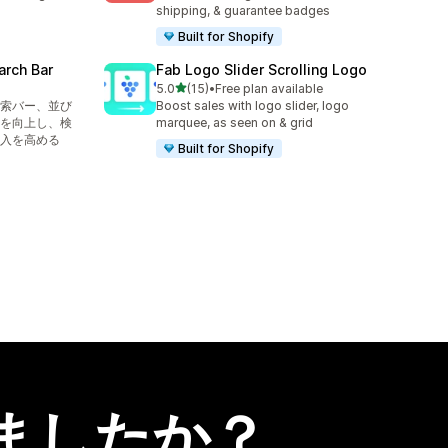
shipping, & guarantee badges
Built for Shopify
arch Bar
Fab Logo Slider Scrolling Logo
5つ星中
5.0
(15)
•
Free plan available
合計レビュー数：15件
索バー、並び
Boost sales with logo slider, logo
を向上し、検
marquee, as seen on & grid
入を高める
Built for Shopify
ましたか？