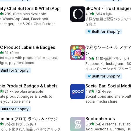
aty Chat Buttons & WhatsApp
SEOAnt ‑ Trust Badges
5つ星中
5つ星中
(289)
•
Free plan available
4.9
(654)
•
無料
計レビュー数：289件
合計レビュー数：654件
d WhatsApp Chat, Facebook
多様な信頼と配送バッジでコ
senger, Line & 20+ Chat Buttons
を向上
Built for Shopify
C Product Labels & Badges
便利なソーシャル メディ
5つ星中
(31)
•
Free
ン
計レビュー数：31件
st sales with product labels, trust
5つ星中
4.9
(145)
•
無料プランあり
合計レビュー数：145件
ges, payment icons
Facebook、Instagram、
イコンでソーシャル プルー
Built for Shopify
Built for Shopify
mix Product Badges & Labels
Social Bar: Social Med
5つ星中
5つ星中
(21)
•
Free plan available
4.8
(42)
•
Free
計レビュー数：21件
合計レビュー数：42件
ate product badges & labels to
Social icons and share but
e your store shine
social media share
Built for Shopify
goshop プロモ ラベル & バッジ
Sectionheroes
5つ星中
5つ星中
(85)
•
無料プランあり
5.0
(54)
•
Free trial availab
計レビュー数：85件
合計レビュー数：54件
ーゲット化された製品ラベルでクリック
Add Sections, Bundles, Tr