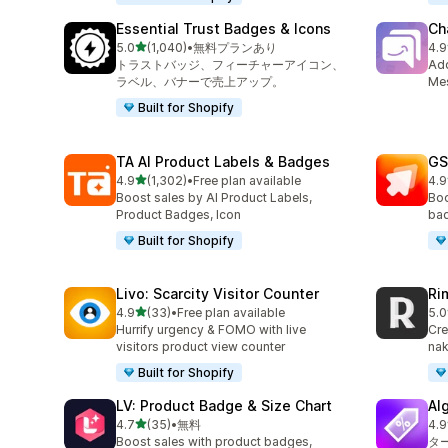
Essential Trust Badges & Icons
Ch
5つ星中
5.0
(1,040)
•
無料プランあり
4.9
合計レビュー数：1040件
合
トラストバッジ、フィーチャーアイコン、
Ad
ラベル、バナーで売上アップ。
Mes
Built for Shopify
TA AI Product Labels & Badges
GS
5つ星中
4.9
(1,302)
•
Free plan available
4.9
合計レビュー数：1302件
合
Boost sales by AI Product Labels,
Boo
Product Badges, Icon
bad
Built for Shopify
Livo: Scarcity Visitor Counter
Ri
5つ星中
4.9
(33)
•
Free plan available
5.0
合計レビュー数：33件
合
Hurrify urgency & FOMO with live
Cre
visitors product view counter
nak
Built for Shopify
LV: Product Badge & Size Chart
Al
5つ星中
4.7
(35)
•
無料
4.9
合計レビュー数：35件
合
Boost sales with product badges,
タ