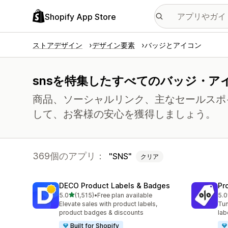
Shopify App Store
ストアデザイン
デザイン要素
バッジとアイコン
snsを特集したすべてのバッジ・ア
商品、ソーシャルリンク、主なセールスポ
して、お客様の安心を獲得しましょう。
369個のアプリ：
SNS
クリア
DECO Product Labels & Badges
Pr
5つ星中
5.0
(1,515)
•
Free plan available
5.0
合計レビュー数：1515件
合
Elevate sales with product labels,
Tun
product badges & discounts
lab
Built for Shopify