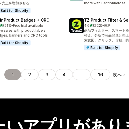
 & 売上を増加させる
more with Sectionheroes
Built for Shopify
air Product Badges + CRO
TZ Product Filter & Se
5つ星中
5つ星中
(211)
•
Free trial available
4.6
(222)
•
無料
計レビュー数：211件
合計レビュー数：222件
ve sales with product labels,
商品フィルター、スマート検
ges, banners and CRO tools
替え、分析で商品発見と売上
索意図、クリック、信頼、購
Built for Shopify
Built for Shopify
次へ
1
2
3
4
…
16
たいアプリがあり