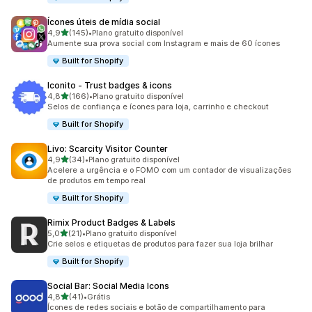
Ícones úteis de mídia social
de 5 estrelas
4,9
(145)
•
Plano gratuito disponível
145 avaliações ao todo
Aumente sua prova social com Instagram e mais de 60 ícones
Built for Shopify
Iconito ‑ Trust badges & icons
de 5 estrelas
4,8
(166)
•
Plano gratuito disponível
166 avaliações ao todo
Selos de confiança e ícones para loja, carrinho e checkout
Built for Shopify
Livo: Scarcity Visitor Counter
de 5 estrelas
4,9
(34)
•
Plano gratuito disponível
34 avaliações ao todo
Acelere a urgência e o FOMO com um contador de visualizações
de produtos em tempo real
Built for Shopify
Rimix Product Badges & Labels
de 5 estrelas
5,0
(21)
•
Plano gratuito disponível
21 avaliações ao todo
Crie selos e etiquetas de produtos para fazer sua loja brilhar
Built for Shopify
Social Bar: Social Media Icons
de 5 estrelas
4,8
(41)
•
Grátis
41 avaliações ao todo
Ícones de redes sociais e botão de compartilhamento para