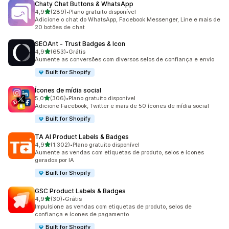
Chaty Chat Buttons & WhatsApp
de 5 estrelas
4,9
(289)
•
Plano gratuito disponível
289 avaliações ao todo
Adicione o chat do WhatsApp, Facebook Messenger, Line e mais de
20 botões de chat
SEOAnt ‑ Trust Badges & Icon
de 5 estrelas
4,9
(653)
•
Grátis
653 avaliações ao todo
Aumente as conversões com diversos selos de confiança e envio
Built for Shopify
Ícones de mídia social
de 5 estrelas
5,0
(306)
•
Plano gratuito disponível
306 avaliações ao todo
Adicione Facebook, Twitter e mais de 50 ícones de mídia social
Built for Shopify
TA AI Product Labels & Badges
de 5 estrelas
4,9
(1.302)
•
Plano gratuito disponível
1302 avaliações ao todo
Aumente as vendas com etiquetas de produto, selos e ícones
gerados por IA
Built for Shopify
GSC Product Labels & Badges
de 5 estrelas
4,9
(30)
•
Grátis
30 avaliações ao todo
Impulsione as vendas com etiquetas de produto, selos de
confiança e ícones de pagamento
Built for Shopify