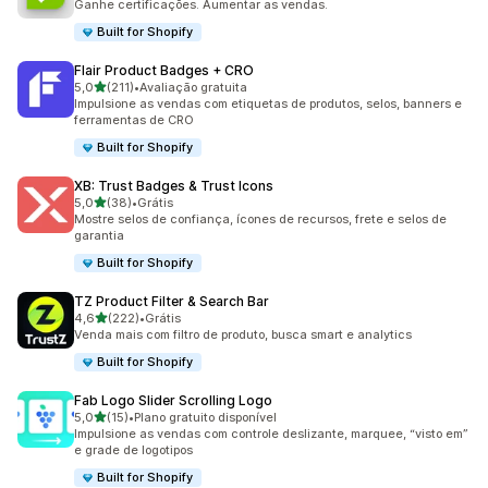
Ganhe certificações. Aumentar as vendas.
Built for Shopify
Flair Product Badges + CRO
de 5 estrelas
5,0
(211)
•
Avaliação gratuita
211 avaliações ao todo
Impulsione as vendas com etiquetas de produtos, selos, banners e
ferramentas de CRO
Built for Shopify
XB: Trust Badges & Trust Icons
de 5 estrelas
5,0
(38)
•
Grátis
38 avaliações ao todo
Mostre selos de confiança, ícones de recursos, frete e selos de
garantia
Built for Shopify
TZ Product Filter & Search Bar
de 5 estrelas
4,6
(222)
•
Grátis
222 avaliações ao todo
Venda mais com filtro de produto, busca smart e analytics
Built for Shopify
Fab Logo Slider Scrolling Logo
de 5 estrelas
5,0
(15)
•
Plano gratuito disponível
15 avaliações ao todo
Impulsione as vendas com controle deslizante, marquee, “visto em”
e grade de logotipos
Built for Shopify