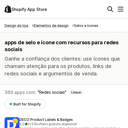
Shopify App Store
Design da loja
Elementos de design
Selos e ícones
apps de selo e ícone com recursos para redes
sociais
Ganhe a confiança dos clientes: use ícones que
chamam atenção para os produtos, links de
redes sociais e argumentos de venda.
369 apps com
Redes sociais
Limpar
Built for Shopify
DECO Product Labels & Badges
de 5 estrelas
5,0
(1.515)
•
Plano gratuito disponível
1515 avaliações ao todo