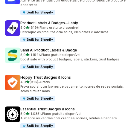
Aumente as vendas com etiquetas de produto, selos de produto e
descontos
Built for Shopify
Product Labels & Badges—Lably
de 5 estrelas
5,0
(619)
•
Plano gratuito disponível
619 avaliações ao todo
Destaque os produtos com selos, emblemas e adesivos
Built for Shopify
Sami AI Product Labels & Badge
de 5 estrelas
5,0
(1.154)
•
Plano gratuito disponível
1154 avaliações ao todo
Boost sale with product badges, labels, stickers, trust badges
Built for Shopify
Hoppy Trust Badges & Icons
de 5 estrelas
4,9
(816)
•
Grátis
816 avaliações ao todo
Prova social com ícones de pagamento, ícones de redes sociais,
selos e muito mais
Built for Shopify
Essential Trust Badges & Icons
de 5 estrelas
5,0
(1.035)
•
Plano gratuito disponível
1035 avaliações ao todo
Aumente as vendas com crachás, ícones, rótulos e banners.
Built for Shopify