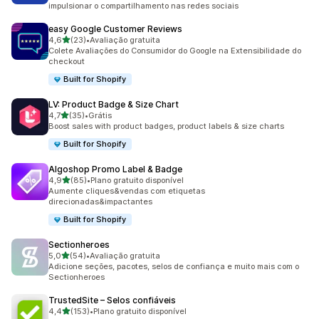
impulsionar o compartilhamento nas redes sociais
easy Google Customer Reviews
de 5 estrelas
4,6
(23)
•
Avaliação gratuita
23 avaliações ao todo
Colete Avaliações do Consumidor do Google na Extensibilidade do
checkout
Built for Shopify
LV: Product Badge & Size Chart
de 5 estrelas
4,7
(35)
•
Grátis
35 avaliações ao todo
Boost sales with product badges, product labels & size charts
Built for Shopify
Algoshop Promo Label & Badge
de 5 estrelas
4,9
(85)
•
Plano gratuito disponível
85 avaliações ao todo
Aumente cliques&vendas com etiquetas
direcionadas&impactantes
Built for Shopify
Sectionheroes
de 5 estrelas
5,0
(54)
•
Avaliação gratuita
54 avaliações ao todo
Adicione seções, pacotes, selos de confiança e muito mais com o
Sectionheroes
TrustedSite – Selos confiáveis
de 5 estrelas
4,4
(153)
•
Plano gratuito disponível
153 avaliações ao todo