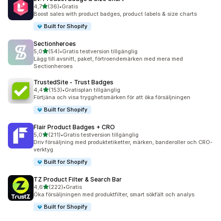
av 5 stjärnor
4,7
(36)
•
Gratis
36 recensioner totalt
Boost sales with product badges, product labels & size charts
Built for Shopify
Sectionheroes
av 5 stjärnor
5,0
(54)
•
Gratis testversion tillgänglig
54 recensioner totalt
Lägg till avsnitt, paket, förtroendemärken med mera med
Sectionheroes
TrustedSite ‑ Trust Badges
av 5 stjärnor
4,4
(153)
•
Gratisplan tillgänglig
153 recensioner totalt
Förtjäna och visa trygghetsmärken för att öka försäljningen
Built for Shopify
Flair Product Badges + CRO
av 5 stjärnor
5,0
(211)
•
Gratis testversion tillgänglig
211 recensioner totalt
Driv försäljning med produktetiketter, märken, banderoller och CRO-
verktyg
Built for Shopify
TZ Product Filter & Search Bar
av 5 stjärnor
4,6
(222)
•
Gratis
222 recensioner totalt
Öka försäljningen med produktfilter, smart sökfält och analys
Built for Shopify