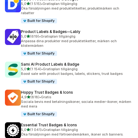
av 5 stjärnor
5,0
(1 515)
•
Gratisplan tillgänglig
1515 recensioner totalt
Öka försäljningen med produktetiketter, produktmärken och
rabatter
Built for Shopify
Product Labels & Badges—Lably
av 5 stjärnor
5,0
(619)
•
Gratisplan tillgänglig
619 recensioner totalt
Anpassa dina produkter med produktetiketter, märken och
klistermärken
Built for Shopify
Sami AI Product Labels & Badge
av 5 stjärnor
5,0
(1 154)
•
Gratisplan tillgänglig
1154 recensioner totalt
Boost sale with product badges, labels, stickers, trust badges
Built for Shopify
Hoppy Trust Badges & Icons
av 5 stjärnor
4,9
(818)
•
Gratis
818 recensioner totalt
Sociala bevis med betalningsikoner, sociala medier-ikoner, märken
med mera
Built for Shopify
Essential Trust Badges & Icons
av 5 stjärnor
5,0
(1 041)
•
Gratisplan tillgänglig
1041 recensioner totalt
Öka försäljningen med förtroendemärken, ikoner och banners.