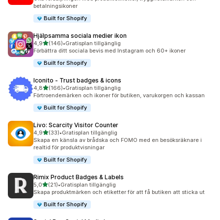
betalningsikoner
Built for Shopify
Hjälpsamma sociala medier ikon
av 5 stjärnor
4,9
(146)
•
Gratisplan tillgänglig
146 recensioner totalt
Förbättra ditt sociala bevis med Instagram och 60+ ikoner
Built for Shopify
Iconito ‑ Trust badges & icons
av 5 stjärnor
4,8
(166)
•
Gratisplan tillgänglig
166 recensioner totalt
Förtroendemärken och ikoner för butiken, varukorgen och kassan
Built for Shopify
Livo: Scarcity Visitor Counter
av 5 stjärnor
4,9
(33)
•
Gratisplan tillgänglig
33 recensioner totalt
Skapa en känsla av brådska och FOMO med en besöksräknare i
realtid för produktvisningar
Built for Shopify
Rimix Product Badges & Labels
av 5 stjärnor
5,0
(21)
•
Gratisplan tillgänglig
21 recensioner totalt
Skapa produktmärken och etiketter för att få butiken att sticka ut
Built for Shopify