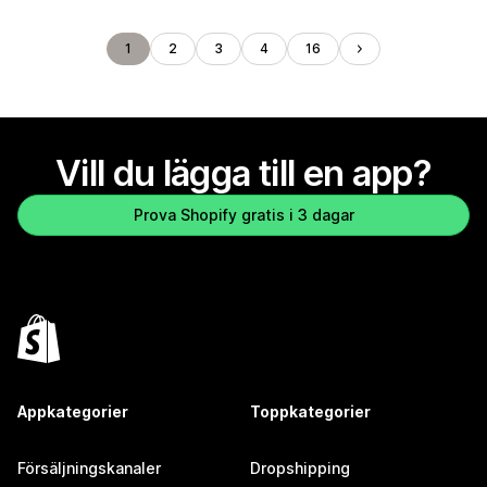
1
2
3
4
16
Vill du lägga till en app?
Prova Shopify gratis i 3 dagar
Appkategorier
Toppkategorier
Försäljningskanaler
Dropshipping