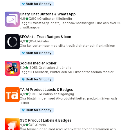
Built for Shopify
Chaty Chat Buttons & WhatsApp
av 5 stjärnor
4,9
(290)
•
Gratisplan tillgänglig
290 recensioner totalt
Lägg till WhatsApp-chatt, Facebook Messenger, Line och över 20
chattknappar
SEOAnt ‑ Trust Badges & Icon
av 5 stjärnor
4,9
(654)
•
Gratis
654 recensioner totalt
Öka konverteringar med olika trovärdighets- och fraktmärken
Built for Shopify
Sociala medier ikoner
av 5 stjärnor
5,0
(305)
•
Gratisplan tillgänglig
305 recensioner totalt
Lägg till Facebook, Twitter och 50+ ikoner för sociala medier
Built for Shopify
TA AI Product Labels & Badges
av 5 stjärnor
4,9
(1 303)
•
Gratisplan tillgänglig
1303 recensioner totalt
Öka försäljningen med AI-produktetiketter, produktmärken och
ikoner
Built for Shopify
GSC Product Labels & Badges
av 5 stjärnor
4,9
(31)
•
Gratis
31 recensioner totalt
Öka försäljningen med produktetiketter, trygghetsmärken och