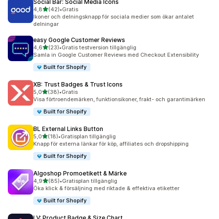
Social Bar: Social Media Icons
av 5 stjärnor
4,8
(42)
•
Gratis
42 recensioner totalt
Ikoner och delningsknapp för sociala medier som ökar antalet
delningar
easy Google Customer Reviews
av 5 stjärnor
4,6
(23)
•
Gratis testversion tillgänglig
23 recensioner totalt
Samla in Google Customer Reviews med Checkout Extensibility
Built for Shopify
XB: Trust Badges & Trust Icons
av 5 stjärnor
5,0
(38)
•
Gratis
38 recensioner totalt
Visa förtroendemärken, funktionsikoner, frakt- och garantimärken
Built for Shopify
BL External Links Button
av 5 stjärnor
5,0
(18)
•
Gratisplan tillgänglig
18 recensioner totalt
Knapp för externa länkar för köp, affiliates och dropshipping
Built for Shopify
Algoshop Promoetikett & Märke
av 5 stjärnor
4,9
(85)
•
Gratisplan tillgänglig
85 recensioner totalt
Öka klick & försäljning med riktade & effektiva etiketter
Built for Shopify
LV: Product Badge & Size Chart