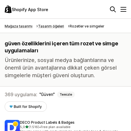
Shopify App Store
Mağaza tasarımı
Tasarım öğeleri
Rozetler ve simgeler
güven özelliklerini içeren tüm rozet ve simge
uygulamaları
Ürünlerinize, sosyal medya bağlantılarına ve
önemli ürün avantajlarına dikkat çeken görsel
simgelerle müşteri güveni oluşturun.
369 uygulama:
Güven
Temizle
Built for Shopify
DECO Product Labels & Badges
5 yıldız üzerinden
5,0
(1.516)
•
Free plan available
toplam 1516 değerlendirme