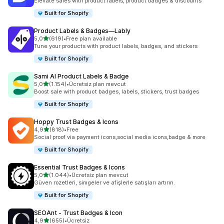
Elevate sales with product labels, product badges & discounts
Built for Shopify
Product Labels & Badges—Lably
5 yıldız üzerinden
5,0
(619)
•
Free plan available
toplam 619 değerlendirme
Tune your products with product labels, badges, and stickers
Built for Shopify
Sami AI Product Labels & Badge
5 yıldız üzerinden
5,0
(1.154)
•
Ücretsiz plan mevcut
toplam 1154 değerlendirme
Boost sale with product badges, labels, stickers, trust badges
Built for Shopify
Hoppy Trust Badges & Icons
5 yıldız üzerinden
4,9
(818)
•
Free
toplam 818 değerlendirme
Social proof via payment icons,social media icons,badge & more
Built for Shopify
Essential Trust Badges & Icons
5 yıldız üzerinden
5,0
(1.044)
•
Ücretsiz plan mevcut
toplam 1044 değerlendirme
Güven rozetleri, simgeler ve afişlerle satışları artırın.
Built for Shopify
SEOAnt ‑ Trust Badges & Icon
5 yıldız üzerinden
4,9
(655)
•
Ücretsiz
toplam 655 değerlendirme