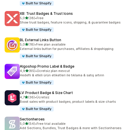
Built for Shopify
XB: Trust Badges & Trust Icons
5 yıldız üzerinden
5,0
(38)
•
Free
toplam 38 değerlendirme
Show trust badges, feature icons, shipping, & guarantee badges
Built for Shopify
BL External Links Button
5 yıldız üzerinden
5,0
(18)
•
Free plan available
toplam 18 değerlendirme
External links button for purchases, affiliates & dropshipping
Built for Shopify
Algoshop Promo Label & Badge
5 yıldız üzerinden
4,9
(85)
•
Ücretsiz plan mevcut
toplam 85 değerlendirme
Hedefli & etkili ürün etiketleri ile tıklama & satış artırın
Built for Shopify
LV: Product Badge & Size Chart
5 yıldız üzerinden
4,7
(36)
•
Ücretsiz
toplam 36 değerlendirme
Boost sales with product badges, product labels & size charts
Built for Shopify
Sectionheroes
5 yıldız üzerinden
5,0
(54)
•
Free trial available
toplam 54 değerlendirme
Add Sections, Bundles, Trust Badges & more with Sectionheroes