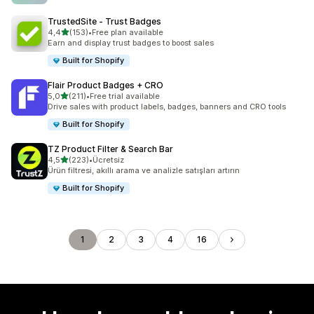
TrustedSite ‑ Trust Badges
5 yıldız üzerinden
4,4
(153)
•
Free plan available
toplam 153 değerlendirme
Earn and display trust badges to boost sales
Built for Shopify
Flair Product Badges + CRO
5 yıldız üzerinden
5,0
(211)
•
Free trial available
toplam 211 değerlendirme
Drive sales with product labels, badges, banners and CRO tools
Built for Shopify
TZ Product Filter & Search Bar
5 yıldız üzerinden
4,5
(223)
•
Ücretsiz
toplam 223 değerlendirme
Ürün filtresi, akıllı arama ve analizle satışları artırın
Built for Shopify
1
2
3
4
16