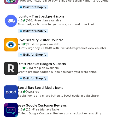
Facebook, Instagram ve 60+ Simgeyle Sosyal Kanıtınızı Güçlendi
Built for Shopify
Iconito ‑ Trust badges & icons
5 yıldız üzerinden
4,8
(166)
•
Free plan available
toplam 166 değerlendirme
Trust badges & icons for your store, cart and checkout
Built for Shopify
Livo: Scarcity Visitor Counter
5 yıldız üzerinden
4,9
(33)
•
Free plan available
toplam 33 değerlendirme
Hurrify urgency & FOMO with live visitors product view counter
Built for Shopify
Rimix Product Badges & Labels
5 yıldız üzerinden
5,0
(21)
•
Free plan available
toplam 21 değerlendirme
Create product badges & labels to nake your store shine
Built for Shopify
Social Bar: Social Media Icons
5 yıldız üzerinden
4,8
(42)
•
Free
toplam 42 değerlendirme
Social icons and share button to boost social media share
easy Google Customer Reviews
5 yıldız üzerinden
4,6
(23)
•
Free trial available
toplam 23 değerlendirme
Collect Google Customer Reviews on checkout extensibility