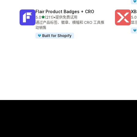
Flair Product Badges + CRO
XB
星（满分 5 星）
5.0
(211)
•
提供免费试用
5.0
总共 211 条评论
总共
通过产品标签、徽章、横幅和 CRO 工具推
显
动销售
Built for Shopify