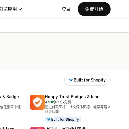
浏览应用
登录
免费开始
Built for Shopify
s & Badge
Hoppy Trust Badges & Icons
星（满分 5 星）
4.9
(817)
•
免费
总共 817 条评论
信任徽章来促
通过付款图标、社交媒体图标、徽章等建立
社会认同
Built for Shopify
 & Icon
社交栏：社交媒体图标