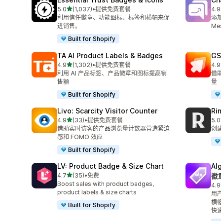
星（满分 5 星）
5.0
(1,037)
•
提供免费套餐
4.9
总共 1037 条评论
总共
利用信任徽章、功能图标、标签和横幅来促
添加
进销售。
Me
Built for Shopify
TA AI Product Labels & Badges
GS
星（满分 5 星）
4.9
(1,302)
•
提供免费套餐
4.9
总共 1302 条评论
总共
利用 AI 产品标签、产品徽章和图标提高销
借
售额
量
Built for Shopify
Livo: Scarcity Visitor Counter
Ri
星（满分 5 星）
4.9
(33)
•
提供免费套餐
5.0
总共 33 条评论
总共
借助实时访客的产品浏览量计数器营造紧迫
创
感和 FOMO 效应
Built for Shopify
LV: Product Badge & Size Chart
A
星（满分 5 星）
4.7
(35)
•
免费
徽
总共 35 条评论
Boost sales with product badges,
4.9
总共
product labels & size charts
用
横
Built for Shopify
快