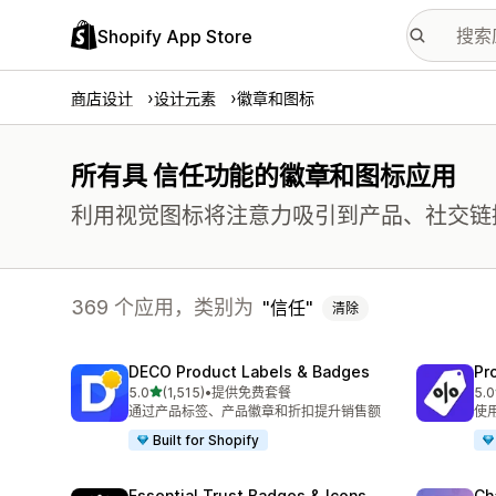
Shopify App Store
商店设计
设计元素
徽章和图标
所有具 信任功能的徽章和图标应用
利用视觉图标将注意力吸引到产品、社交链
369 个应用，类别为
信任
清除
DECO Product Labels & Badges
Pr
星（满分 5 星）
5.0
(1,515)
•
提供免费套餐
5.0
总共 1515 条评论
总共
通过产品标签、产品徽章和折扣提升销售额
使
Built for Shopify
Essential Trust Badges & Icons
Ch