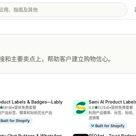
接和主要卖点上，帮助客户建立购物信心。
oduct Labels & Badges—Lably
Sami AI Product Label
星（满分 5 星）
星（满分 5 星）
(619)
•
提供免费套餐
5.0
(1,154)
•
提供免费套餐
 619 条评论
总共 1154 条评论
用产品标签、徽章和贴纸优化产品
利用产品徽章、标签、贴纸、
进销售
Built for Shopify
Built for Shopify
aty Chat Buttons & WhatsApp
SEOAnt ‑ Trust Badges