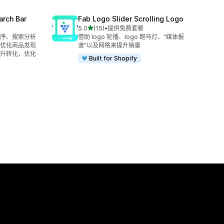
arch Bar
Fab Logo Slider Scrolling Logo
星（满分 5 星）
5.0
(15)
•
提供免费套餐
总共 15 条评论
序、搜索分析
借助 logo 轮播、logo 跑马灯、“媒体报
优化商品发现
道”以及网格来提升销量
升转化，优化
Built for Shopify