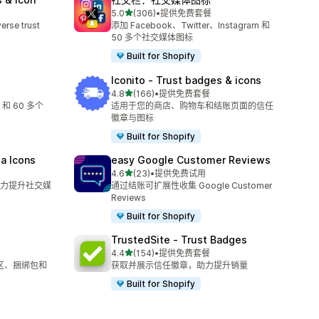
星（满分 5 星）
5.0
(306)
•
提供免费套餐
总共 306 条评论
erse trust
添加 Facebook、Twitter、Instagram 和
50 多个社交媒体图标
Built for Shopify
Iconito ‑ Trust badges & icons
星（满分 5 星）
4.8
(166)
•
提供免费套餐
总共 166 条评论
m 和 60 多个
适用于您的商店、购物车和结账页面的信任
徽章与图标
Built for Shopify
ia Icons
easy Google Customer Reviews
星（满分 5 星）
4.6
(23)
•
提供免费试用
总共 23 条评论
力提升社交媒
通过结账可扩展性收集 Google Customer
Reviews
Built for Shopify
TrustedSite ‑ Trust Badges
星（满分 5 星）
4.4
(154)
•
提供免费套餐
总共 154 条评论
加分区、捆绑包和
获取并展示信任徽章，助力提升销量
Built for Shopify