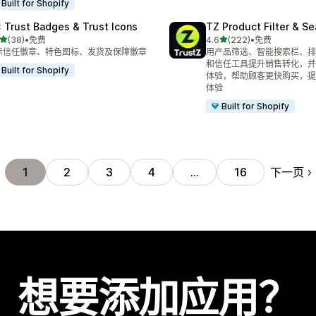
Built for Shopify
: Trust Badges & Trust Icons
TZ Product Filter & Se
星（满分 5 星）
星（满分 5 星）
(38)
•
免费
4.6
(222)
•
免费
 38 条评论
总共 222 条评论
示信任徽章、特色图标、发货及保障徽章
用产品筛选、智能搜索栏、排
和信任工具提升销售转化，并
Built for Shopify
体验，帮助顾客更快购买，提
体验
Built for Shopify
下一页
1
2
3
4
…
16
想要添加应用？