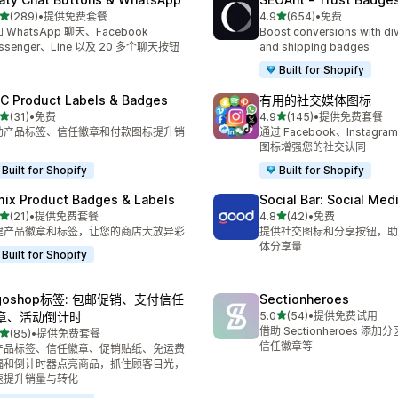
星（满分 5 星）
星（满分 5 星）
(289)
•
提供免费套餐
4.9
(654)
•
免费
 289 条评论
总共 654 条评论
 WhatsApp 聊天、Facebook
Boost conversions with div
ssenger、Line 以及 20 多个聊天按钮
and shipping badges
Built for Shopify
C Product Labels & Badges
有用的社交媒体图标
星（满分 5 星）
星（满分 5 星）
(31)
•
免费
4.9
(145)
•
提供免费套餐
 31 条评论
总共 145 条评论
助产品标签、信任徽章和付款图标提升销
通过 Facebook、Instagra
图标增强您的社交认同
Built for Shopify
Built for Shopify
mix Product Badges & Labels
Social Bar: Social Med
星（满分 5 星）
星（满分 5 星）
(21)
•
提供免费套餐
4.8
(42)
•
免费
 21 条评论
总共 42 条评论
建产品徽章和标签，让您的商店大放异彩
提供社交图标和分享按钮，助
体分享量
Built for Shopify
lgoshop标签: 包邮促销、支付信任
Sectionheroes
星（满分 5 星）
章、活动倒计时
5.0
(54)
•
提供免费试用
总共 54 条评论
借助 Sectionheroes 添
星（满分 5 星）
(85)
•
提供免费套餐
 85 条评论
信任徽章等
产品标签、信任徽章、促销贴纸、免运费
幅和倒计时器点亮商品，抓住顾客目光，
速提升销量与转化