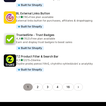
Built for Shopify
BL External Links Button
z 5 hvězd
5,0
(18)
•
Free plan available
Celkový počet recenzí: 18
External links button for purchases, affiliates & dropshipping
Built for Shopify
TrustedSite ‑ Trust Badges
z 5 hvězd
4,4
(152)
•
Free plan available
Celkový počet recenzí: 152
Earn and display trust badges to boost sales
Built for Shopify
TZ Product Filter & Search Bar
z 5 hvězd
4,5
(221)
•
Zdarma
Celkový počet recenzí: 221
Zvyšte prodej pomocí filtrů, chytrého vyhledávání a analytiky
Built for Shopify
1
2
3
4
16