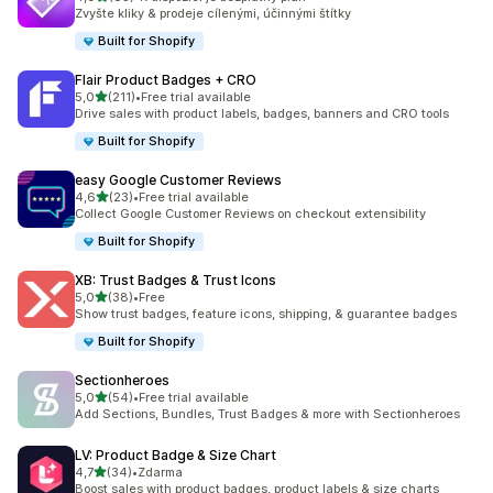
Celkový počet recenzí: 85
Zvyšte kliky & prodeje cílenými, účinnými štítky
Built for Shopify
Flair Product Badges + CRO
z 5 hvězd
5,0
(211)
•
Free trial available
Celkový počet recenzí: 211
Drive sales with product labels, badges, banners and CRO tools
Built for Shopify
easy Google Customer Reviews
z 5 hvězd
4,6
(23)
•
Free trial available
Celkový počet recenzí: 23
Collect Google Customer Reviews on checkout extensibility
Built for Shopify
XB: Trust Badges & Trust Icons
z 5 hvězd
5,0
(38)
•
Free
Celkový počet recenzí: 38
Show trust badges, feature icons, shipping, & guarantee badges
Built for Shopify
Sectionheroes
z 5 hvězd
5,0
(54)
•
Free trial available
Celkový počet recenzí: 54
Add Sections, Bundles, Trust Badges & more with Sectionheroes
LV: Product Badge & Size Chart
z 5 hvězd
4,7
(34)
•
Zdarma
Celkový počet recenzí: 34
Boost sales with product badges, product labels & size charts