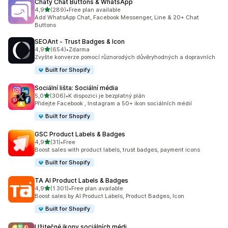
Chaty Chat Buttons & WhatsApp
z 5 hvězd
4,9
(289)
•
Free plan available
Celkový počet recenzí: 289
Add WhatsApp Chat, Facebook Messenger, Line & 20+ Chat
Buttons
SEOAnt ‑ Trust Badges & Icon
z 5 hvězd
4,9
(654)
•
Zdarma
Celkový počet recenzí: 654
Zvyšte konverze pomocí různorodých důvěryhodných a dopravních
Built for Shopify
Sociální lišta: Sociální média
z 5 hvězd
5,0
(306)
•
K dispozici je bezplatný plán
Celkový počet recenzí: 306
Přidejte Facebook , Instagram a 50+ ikon sociálních médií
Built for Shopify
GSC Product Labels & Badges
z 5 hvězd
4,9
(31)
•
Free
Celkový počet recenzí: 31
Boost sales with product labels, trust badges, payment icons
Built for Shopify
TA AI Product Labels & Badges
z 5 hvězd
4,9
(1 301)
•
Free plan available
Celkový počet recenzí: 1301
Boost sales by AI Product Labels, Product Badges, Icon
Built for Shopify
Užitečné ikony sociálních médi