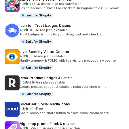
z 5 hvězd
4,9
(145)
•
K dispozici je bezplatný plán
Celkový počet recenzí: 145
Posilte sociální důkaz s Facebookem, Instagramem a 60+ ikonami
Built for Shopify
Iconito ‑ Trust badges & icons
z 5 hvězd
4,8
(166)
•
Free plan available
Celkový počet recenzí: 166
Trust badges & icons for your store, cart and checkout
Built for Shopify
Livo: Scarcity Visitor Counter
z 5 hvězd
4,9
(33)
•
Free plan available
Celkový počet recenzí: 33
Hurrify urgency & FOMO with live visitors product view counter
Built for Shopify
Rimix Product Badges & Labels
z 5 hvězd
5,0
(21)
•
Free plan available
Celkový počet recenzí: 21
Create product badges & labels to nake your store shine
Built for Shopify
Social Bar: Social Media Icons
z 5 hvězd
4,8
(41)
•
Free
Celkový počet recenzí: 41
Social icons and share button to boost social media share
Algoshop promo štítek & odznak
z 5 hvězd
4,9
(85)
•
K dispozici je bezplatný plán