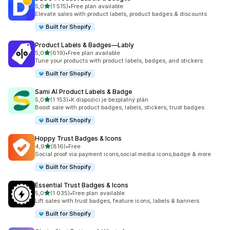
z 5 hvězd
5,0
(1 515)
•
Free plan available
Celkový počet recenzí: 1515
Elevate sales with product labels, product badges & discounts
Built for Shopify
Product Labels & Badges—Lably
z 5 hvězd
5,0
(619)
•
Free plan available
Celkový počet recenzí: 619
Tune your products with product labels, badges, and stickers
Built for Shopify
Sami AI Product Labels & Badge
z 5 hvězd
5,0
(1 153)
•
K dispozici je bezplatný plán
Celkový počet recenzí: 1153
Boost sale with product badges, labels, stickers, trust badges
Built for Shopify
Hoppy Trust Badges & Icons
z 5 hvězd
4,9
(816)
•
Free
Celkový počet recenzí: 816
Social proof via payment icons,social media icons,badge & more
Built for Shopify
Essential Trust Badges & Icons
z 5 hvězd
5,0
(1 035)
•
Free plan available
Celkový počet recenzí: 1035
Lift sales with trust badges, feature icons, labels & banners
Built for Shopify