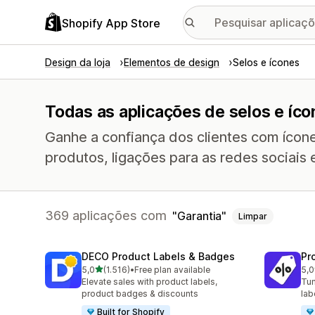
Shopify App Store
Design da loja
Elementos de design
Selos e ícones
Todas as aplicações de selos e íc
Ganhe a confiança dos clientes com ícon
produtos, ligações para as redes sociais 
369 aplicações com
Garantia
Limpar
DECO Product Labels & Badges
Pr
de 5 estrelas
5,0
(1.516)
•
Free plan available
5,0
1516 total de avaliações
619
Elevate sales with product labels,
Tun
product badges & discounts
lab
Built for Shopify