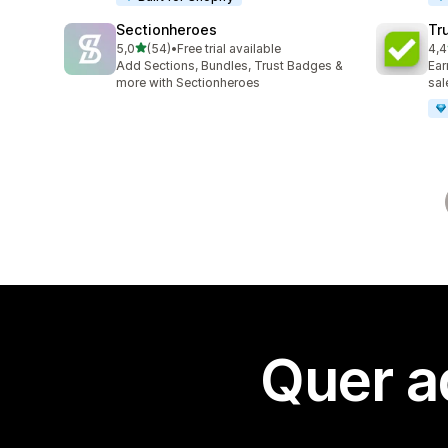
Sectionheroes
Tr
de 5 estrelas
5,0
(54)
•
Free trial available
4,4
54 total de avaliações
153
Add Sections, Bundles, Trust Badges &
Ear
more with Sectionheroes
sal
Quer a