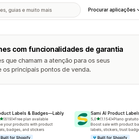
Procurar aplicações
ones com funcionalidades de garantia
es que chamam a atenção para os seus
e os principais pontos de venda.
oduct Labels & Badges—Lably
Sami AI Product Label
de 5 estrelas
de 5 estrelas
(619)
•
Free plan available
5,0
(1.154)
•
Plano gratuito
 total de avaliações
1154 total de avaliações
e your products with product
Boost sale with product b
els, badges, and stickers
labels, stickers, trust badg
Built for Shopify
Built for Shopify