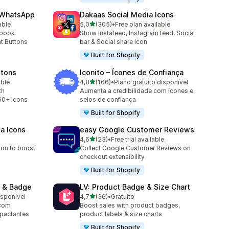
 WhatsApp
Dakaas Social Media Icons
de 5 estrelas
able
5,0
(305)
•
Free plan available
305 total de avaliações
ebook
Show Instafeed, Instagram feed, Social
t Buttons
bar & Social share icon
Built for Shopify
ttons
Iconito – Ícones de Confiança
de 5 estrelas
able
4,8
(166)
•
Plano gratuito disponível
166 total de avaliações
th
Aumenta a credibilidade com ícones e
60+ Icons
selos de confiança
Built for Shopify
ia Icons
easy Google Customer Reviews
de 5 estrelas
4,6
(23)
•
Free trial available
23 total de avaliações
ton to boost
Collect Google Customer Reviews on
checkout extensibility
Built for Shopify
 & Badge
LV: Product Badge & Size Chart
de 5 estrelas
isponível
4,7
(36)
•
Gratuito
36 total de avaliações
 com
Boost sales with product badges,
mpactantes
product labels & size charts
Built for Shopify