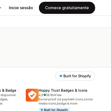
Inicie sessão
Comece gratuitamente
Built for Shopify
s & Badge
Hoppy Trust Badges & Icons
de 5 estrelas
 disponível
4,9
(818)
•
Free
818 total de avaliações
adges,
Social proof via payment icons,social
es
media icons,badge & more
Built for Shopify