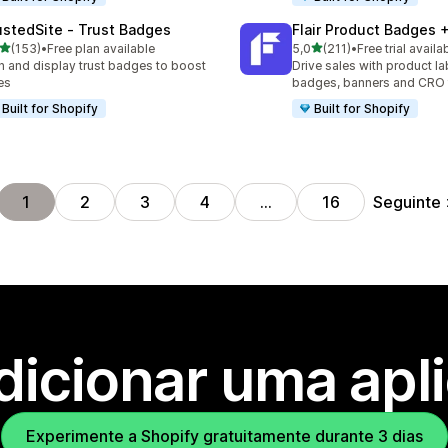
ustedSite ‑ Trust Badges
Flair Product Badges 
de 5 estrelas
de 5 estrelas
(153)
•
Free plan available
5,0
(211)
•
Free trial availa
 total de avaliações
211 total de avaliações
n and display trust badges to boost
Drive sales with product la
es
badges, banners and CRO 
Built for Shopify
Built for Shopify
Seguinte
1
2
3
4
…
16
dicionar uma apl
Experimente a Shopify gratuitamente durante 3 dias