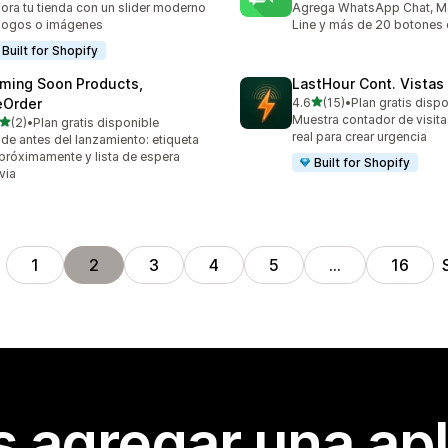
ora tu tienda con un slider moderno
Agrega WhatsApp Chat, M
logos o imágenes
Line y más de 20 botones 
Built for Shopify
ming Soon Products,
LastHour Cont. Vistas
de 5 estrellas
eOrder
4.6
(15)
•
Plan gratis disp
15 reseñas en total
Muestra contador de visit
de 5 estrellas
(2)
•
Plan gratis disponible
eseñas en total
real para crear urgencia
de antes del lanzamiento: etiqueta
próximamente y lista de espera
Built for Shopify
via
1
2
3
4
5
…
16
s agregar una apl