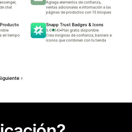
essenger,
Agrega elementos de confianza,
de chat
ventas adicionales e información a las
páginas de productos con 15 bloques
 Producto
Snapp Trust Badges & Icons
de 5 estrellas
onible
5.0
(4)
•
Plan gratis disponible
4 reseñas en total
as en tiempo
Crea insignias de confianza, banners e
íconos que combinen con tu tienda
Siguiente
icación?