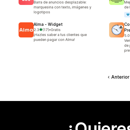
Barra de anuncios desplazable:
Mej
marquesina con texto, imágenes y
de 
logotipos
Alma ‑ Widget
Co
de 5 estrellas
2.3
(17)
•
Gratis
Pr
17 reseñas en total
¡Hazles saber a tus clientes que
5.0
2 r
pueden pagar con Alma!
Ven
de 
pre
Anterior
¿Quiere