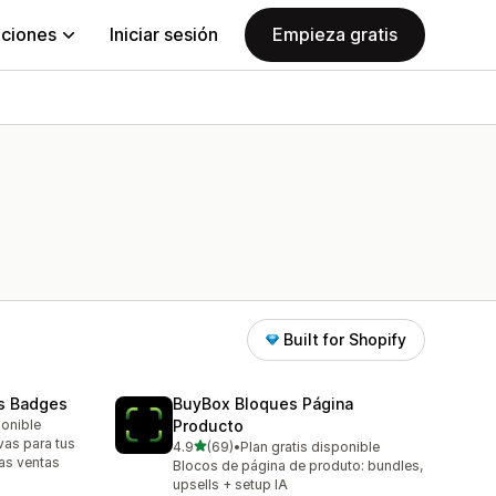
aciones
Iniciar sesión
Empieza gratis
Built for Shopify
ls Badges
BuyBox Bloques Página
ponible
Producto
ivas para tus
de 5 estrellas
4.9
(69)
•
Plan gratis disponible
69 reseñas en total
as ventas
Blocos de página de produto: bundles,
upsells + setup IA