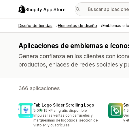
Shopify App Store
Diseño de tiendas
Elementos de diseño
Emblemas e í
Aplicaciones de emblemas e ícono
Genera confianza en los clientes con ícono
productos, enlaces de redes sociales y pu
366 aplicaciones
Fab Logo Slider Scrolling Logo
Sn
de 5 estrellas
5.0
(15)
•
Plan gratis disponible
4.5
15 reseñas en total
31 
Impulsa las ventas con carruseles y
Gen
marquesinas de logotipos, sección de
y e
visto en y cuadrículas