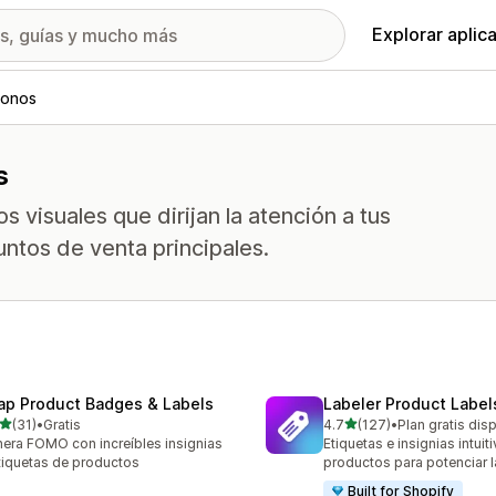
Explorar aplic
conos
s
s visuales que dirijan la atención a tus
ntos de venta principales.
ap Product Badges & Labels
Labeler Product Labe
de 5 estrellas
de 5 estrellas
(31)
•
Gratis
4.7
(127)
•
Plan gratis dis
reseñas en total
127 reseñas en total
era FOMO con increíbles insignias
Etiquetas e insignias intuit
tiquetas de productos
productos para potenciar l
Built for Shopify