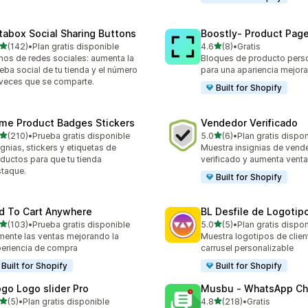
tabox Social Sharing Buttons
Boostly‑ Product Page
de 5 estrellas
de 5 estrellas
(142)
•
Plan gratis disponible
4.6
(8)
•
Gratis
 reseñas en total
8 reseñas en total
nos de redes sociales: aumenta la
Bloques de producto pers
eba social de tu tienda y el número
para una apariencia mejora
veces que se comparte.
Built for Shopify
ime Product Badges Stickers
Vendedor Verificado
de 5 estrellas
de 5 estrellas
(210)
•
Prueba gratis disponible
5.0
(6)
•
Plan gratis dispo
 reseñas en total
6 reseñas en total
ignias, stickers y etiquetas de
Muestra insignias de vend
ductos para que tu tienda
verificado y aumenta vent
taque.
Built for Shopify
d To Cart Anywhere
BL Desfile de Logotip
de 5 estrellas
de 5 estrellas
(103)
•
Prueba gratis disponible
5.0
(5)
•
Plan gratis dispo
 reseñas en total
5 reseñas en total
ente las ventas mejorando la
Muestra logotipos de clien
eriencia de compra
carrusel personalizable
Built for Shopify
Built for Shopify
ogo Logo slider Pro
Musbu ‑ WhatsApp Ch
de 5 estrellas
de 5 estrellas
(5)
•
Plan gratis disponible
4.8
(218)
•
Gratis
eseñas en total
218 reseñas en total