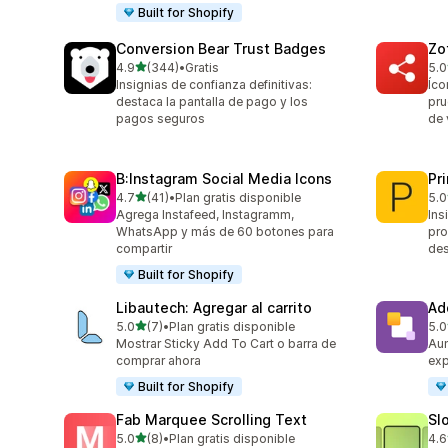
Built for Shopify
Conversion Bear Trust Badges
Zo
de 5 estrellas
4.9
(344)
•
Gratis
5.0
344 reseñas en total
142
Insignias de confianza definitivas:
Íco
destaca la pantalla de pago y los
pru
pagos seguros
de 
B:Instagram Social Media Icons
Pr
de 5 estrellas
4.7
(41)
•
Plan gratis disponible
5.0
41 reseñas en total
210
Agrega Instafeed, Instagramm,
Ins
WhatsApp y más de 60 botones para
pro
compartir
des
Built for Shopify
Libautech: Agregar al carrito
Ad
de 5 estrellas
5.0
(7)
•
Plan gratis disponible
5.0
7 reseñas en total
103
Mostrar Sticky Add To Cart o barra de
Aum
comprar ahora
exp
Built for Shopify
Fab Marquee Scrolling Text
Sl
de 5 estrellas
5.0
(8)
•
Plan gratis disponible
4.6
8 reseñas en total
5 r