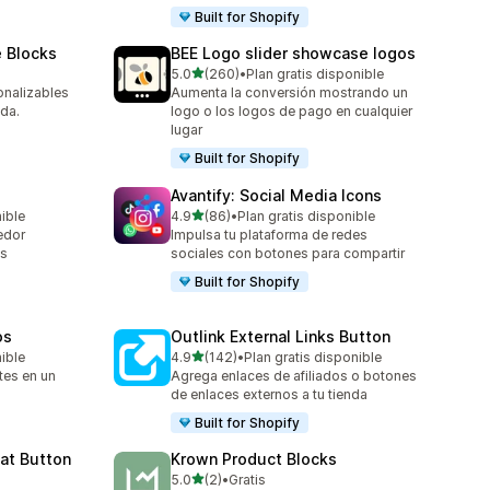
Built for Shopify
 Blocks
BEE Logo slider showcase logos
de 5 estrellas
5.0
(260)
•
Plan gratis disponible
260 reseñas en total
onalizables
Aumenta la conversión mostrando un
da.
logo o los logos de pago en cualquier
lugar
Built for Shopify
Avantify: Social Media Icons
de 5 estrellas
nible
4.9
(86)
•
Plan gratis disponible
86 reseñas en total
edor
Impulsa tu plataforma de redes
as
sociales con botones para compartir
Built for Shopify
os
Outlink External Links Button
de 5 estrellas
nible
4.9
(142)
•
Plan gratis disponible
142 reseñas en total
tes en un
Agrega enlaces de afiliados o botones
de enlaces externos a tu tienda
Built for Shopify
at Button
Krown Product Blocks
de 5 estrellas
5.0
(2)
•
Gratis
2 reseñas en total