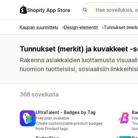
Shopify App Store
Kaupan suunnittelu
Design-elementit
Tunnukset (merki
Tunnukset (merkit) ja kuvakkeet -s
Rakenna asiakkaiden luottamusta visuaalisi
huomion tuotteisiisi, sosiaalisiin linkkeihis
368 sovellusta
UltraTalent ‑ Badges by Tag
Ba
Free plan available
Fre
Create customizable product badges
Tru
from Product tags.
too