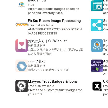
BadgeFlow
Da
Free
Fre
Automate product badges based on
Cre
price and inventory rules.
acc
FixSo: E‑com Image Processing
So
Free trial available
$3
AI-INTEGRATED POST-PRODUCTION
Cre
IMAGE PROCESSING
お気に入り｜CI‑Wishlist
Tr
無料体験あり
Fre
お気に入りボタンを導入して、商品のお気
Tur
に入り登録が可能
and
パーツ表示
Ac
無料体験あり
$9.
商品ページを簡単カスタマイズ
Bui
ACK
Mayyos Trust Badges & Icons
UR
Free plan available
Ilm
Create and customize trust badges for
Yks
your store
par