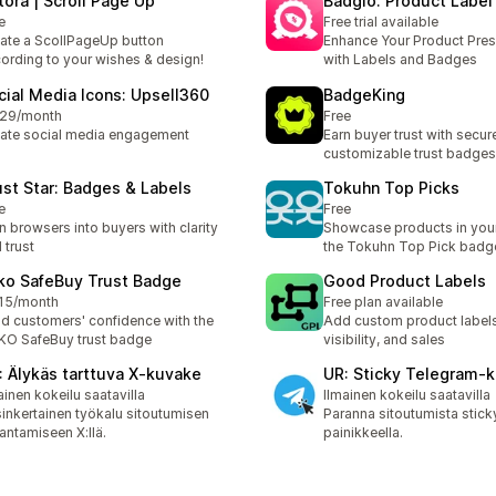
tora | Scroll Page Up
Badgio: Product Labe
e
Free trial available
ate a ScollPageUp button
Enhance Your Product Pres
ording to your wishes & design!
with Labels and Badges
cial Media Icons: Upsell360
BadgeKing
.29/month
Free
ate social media engagement
Earn buyer trust with secur
customizable trust badges
ust Star: Badges & Labels
Tokuhn Top Picks
e
Free
n browsers into buyers with clarity
Showcase products in your
 trust
the Tokuhn Top Pick badg
ko SafeBuy Trust Badge
Good Product Labels
15/month
Free plan available
ld customers' confidence with the
Add custom product labels
O SafeBuy trust badge
visibility, and sales
: Älykäs tarttuva X‑kuvake
UR: Sticky Telegram‑
ainen kokeilu saatavilla
Ilmainen kokeilu saatavilla
inkertainen työkalu sitoutumisen
Paranna sitoutumista stic
antamiseen X:llä.
painikkeella.