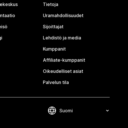
jekeskus
Tietoja
ntaatio
Uramahdollisuudet
eisö
Sijoittajat
i
Lehdistö ja media
Kumppanit
Affiliate-kumppanit
Oikeudelliset asiat
Palvelun tila