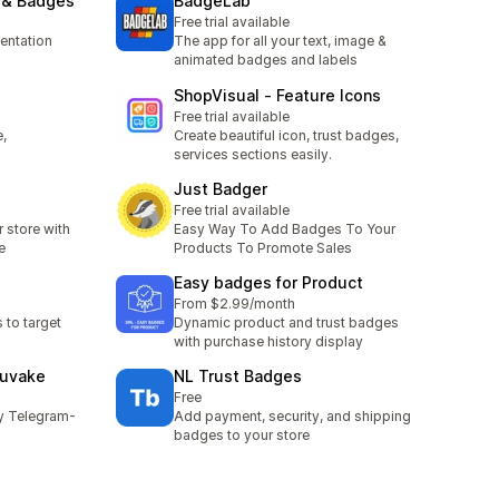
l & Badges
BadgeLab
Free trial available
entation
The app for all your text, image &
animated badges and labels
ShopVisual ‑ Feature Icons
Free trial available
e,
Create beautiful icon, trust badges,
services sections easily.
Just Badger
Free trial available
 store with
Easy Way To Add Badges To Your
e
Products To Promote Sales
Easy badges for Product
From $2.99/month
 to target
Dynamic product and trust badges
with purchase history display
kuvake
NL Trust Badges
Free
ky Telegram-
Add payment, security, and shipping
badges to your store