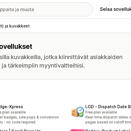
Selaa sovellu
t) ja kuvakkeet
ovellukset
lla kuvakkeilla, jotka kiinnittävät asiakkaiden
i ja tärkeimpiin myyntivaltteihisi.
dge‑Xpress
LGD ‑ Dispatch Date 
e plan available
Free plan available
st badges, sale pops & conversion
Real-time dispatch dates 
ls - no code required
pages based on cutoff tim