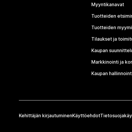
Myyntikanavat
Tuotteiden etsimi
Tuotteiden myym
Tilaukset ja toimi
Kaupan suunnittel
Markkinointi ja ko
Kaupan hallinnoint
Kehittäjän kirjautuminen
Käyttöehdot
Tietosuojakäy