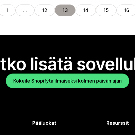
1
…
12
13
14
15
16
tko lisätä sovell
Kokeile Shopifyta ilmaiseksi kolmen päivän ajan
Pääluokat
Resurssit