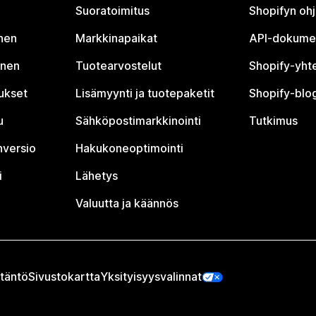
Suoratoimitus
Shopifyn oh
nen
Markkinapaikat
API-dokume
inen
Tuotearvostelut
Shopify-yht
tukset
Lisämyynti ja tuotepaketit
Shopify-blog
u
Sähköpostimarkkinointi
Tutkimus
nversio
Hakukoneoptimointi
i
Lähetys
Valuutta ja käännös
täntö
Sivustokartta
Yksityisyysvalinnat