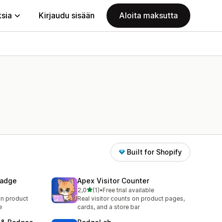
ksia
Kirjaudu sisään
Aloita maksutta
Built for Shopify
Badge
Apex Visitor Counter
/ 5 tähteä
2,0
(1)
•
Free trial available
1 arvostelua yhteensä
on product
Real visitor counts on product pages,
e
cards, and a store bar