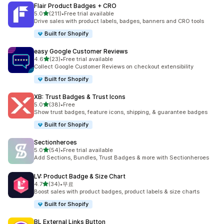
Flair Product Badges + CRO
별 5개 중
5.0
(211)
•
Free trial available
총 리뷰 211개
Drive sales with product labels, badges, banners and CRO tools
Built for Shopify
easy Google Customer Reviews
별 5개 중
4.6
(23)
•
Free trial available
총 리뷰 23개
Collect Google Customer Reviews on checkout extensibility
Built for Shopify
XB: Trust Badges & Trust Icons
별 5개 중
5.0
(38)
•
Free
총 리뷰 38개
Show trust badges, feature icons, shipping, & guarantee badges
Built for Shopify
Sectionheroes
별 5개 중
5.0
(54)
•
Free trial available
총 리뷰 54개
Add Sections, Bundles, Trust Badges & more with Sectionheroes
LV: Product Badge & Size Chart
별 5개 중
4.7
(34)
•
무료
총 리뷰 34개
Boost sales with product badges, product labels & size charts
Built for Shopify
BL External Links Button