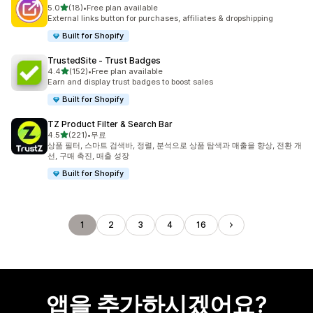
별 5개 중
5.0
(18)
•
Free plan available
총 리뷰 18개
External links button for purchases, affiliates & dropshipping
Built for Shopify
TrustedSite ‑ Trust Badges
별 5개 중
4.4
(152)
•
Free plan available
총 리뷰 152개
Earn and display trust badges to boost sales
Built for Shopify
TZ Product Filter & Search Bar
별 5개 중
4.5
(221)
•
무료
총 리뷰 221개
상품 필터, 스마트 검색바, 정렬, 분석으로 상품 탐색과 매출을 향상, 전환 개
선, 구매 촉진, 매출 성장
Built for Shopify
1
2
3
4
16
앱을 추가하시겠어요?