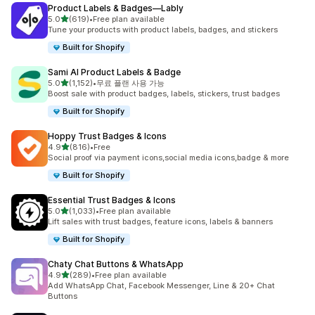
Product Labels & Badges—Lably
별 5개 중
5.0
(619)
•
Free plan available
총 리뷰 619개
Tune your products with product labels, badges, and stickers
Built for Shopify
Sami AI Product Labels & Badge
별 5개 중
5.0
(1,152)
•
무료 플랜 사용 가능
총 리뷰 1152개
Boost sale with product badges, labels, stickers, trust badges
Built for Shopify
Hoppy Trust Badges & Icons
별 5개 중
4.9
(816)
•
Free
총 리뷰 816개
Social proof via payment icons,social media icons,badge & more
Built for Shopify
Essential Trust Badges & Icons
별 5개 중
5.0
(1,033)
•
Free plan available
총 리뷰 1033개
Lift sales with trust badges, feature icons, labels & banners
Built for Shopify
Chaty Chat Buttons & WhatsApp
별 5개 중
4.9
(289)
•
Free plan available
총 리뷰 289개
Add WhatsApp Chat, Facebook Messenger, Line & 20+ Chat
Buttons