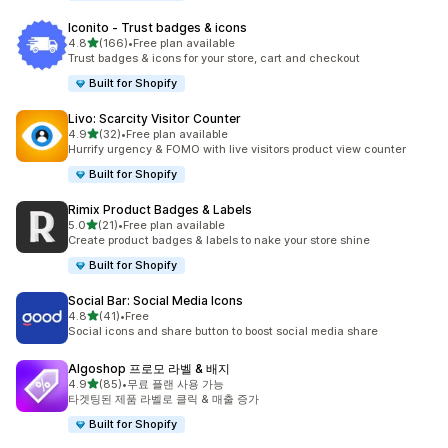
Iconito ‑ Trust badges & icons
별 5개 중
4.8
(166)
•
Free plan available
총 리뷰 166개
Trust badges & icons for your store, cart and checkout
Built for Shopify
Livo: Scarcity Visitor Counter
별 5개 중
4.9
(32)
•
Free plan available
총 리뷰 32개
Hurrify urgency & FOMO with live visitors product view counter
Built for Shopify
Rimix Product Badges & Labels
별 5개 중
5.0
(21)
•
Free plan available
총 리뷰 21개
Create product badges & labels to nake your store shine
Built for Shopify
Social Bar: Social Media Icons
별 5개 중
4.8
(41)
•
Free
총 리뷰 41개
Social icons and share button to boost social media share
Algoshop 프로모 라벨 & 배지
별 5개 중
4.9
(85)
•
무료 플랜 사용 가능
총 리뷰 85개
타겟팅된 제품 라벨로 클릭 & 매출 증가
Built for Shopify