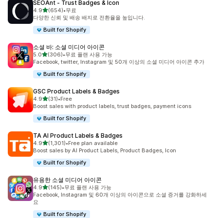
SEOAnt ‑ Trust Badges & Icon
별 5개 중
4.9
(654)
•
무료
총 리뷰 654개
다양한 신뢰 및 배송 배지로 전환율을 높입니다.
Built for Shopify
소셜 바: 소셜 미디어 아이콘
별 5개 중
5.0
(306)
•
무료 플랜 사용 가능
총 리뷰 306개
Facebook, twitter, Instagram 및 50개 이상의 소셜 미디어 아이콘 추가
Built for Shopify
GSC Product Labels & Badges
별 5개 중
4.9
(31)
•
Free
총 리뷰 31개
Boost sales with product labels, trust badges, payment icons
Built for Shopify
TA AI Product Labels & Badges
별 5개 중
4.9
(1,301)
•
Free plan available
총 리뷰 1301개
Boost sales by AI Product Labels, Product Badges, Icon
Built for Shopify
유용한 소셜 미디어 아이콘
별 5개 중
4.9
(145)
•
무료 플랜 사용 가능
총 리뷰 145개
Facebook, Instagram 및 60개 이상의 아이콘으로 소셜 증거를 강화하세
요
Built for Shopify