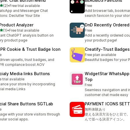
ple: Chat Button Menu
BEAUBUS Favicons
na 5 gwiazdek
(2)
•
Free trial available
Free
zna liczba recenzji: 2
atsApp and Messenger Chat
Add browser tab, bookma
tons: Declutter Your Site
search favicon to your sto
 Product Analyzer
DnD Recently Ordered
na 5 gwiazdek
(1)
•
Free trial available
Free
zna liczba recenzji: 1
tant ChatGPT analysis button on
Add a recently ordered co
ry product page
your product page!
PR Cookie & Trust Badge Icon
Creatify‑Trust Badges
e
Free plan available
driven upsells, trust badges, and
Beautiful badges for your 
PR compliance boost AOV
cialy Media links Buttons
WidgetStar WhatsApp
e trial available
Top
ance your store by incorporating
Free
ial media Links
Seamless navigation and i
customer chat made easy
cial Share Buttons SGTLab
PAYMENT ICONS SETT
e
無料体験あり
age with your store visitors through
使える決済方法をひと目で。
ular social apps.
んで並べる決済アイコン。