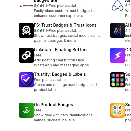
BadgeMate
Am
na 5 gwiazdek
5,0
(1)
•
Free plan available
5,0
Łączna liczba recenzji: 1
Łąc
Easily place custom trust badges to
Wh
enhance customer experienc
But
FS: Trust Badges & Trust Icons
AI
na 5 gwiazdek
5,0
(1)
•
Free plan available
5,0
Łączna liczba recenzji: 1
Łąc
Show trust badges, social media icons,
Ins
payment badges & more!
eve
Linkmate: Floating Buttons
GD
Free
Fre
Add floating chat buttons like
AI-
WhatsApp and messaging apps
GD
Trustify: Badges & Labels
So
Free plan available
Fre
Create and manage trust badges and
Enh
product labels
soc
Oc Product Badges
So
Free
Fre
Show deal with item identifications,
Eng
names, stickers, believe
pop