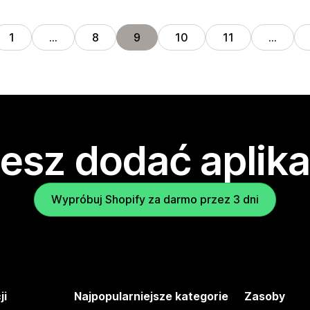
1
…
8
9
10
11
…
esz dodać aplika
Wypróbuj Shopify za darmo przez 3 dni
ji
Najpopularniejsze kategorie
Zasoby