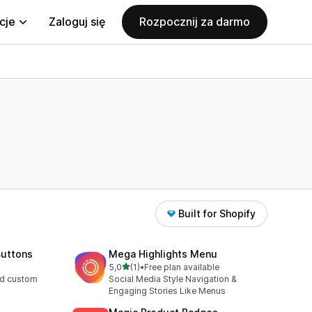
cje
Zaloguj się
Rozpocznij za darmo
Built for Shopify
Buttons
Mega Highlights Menu
na 5 gwiazdek
5,0
(1)
•
Free plan available
Łączna liczba recenzji: 1
and custom
Social Media Style Navigation &
Engaging Stories Like Menus