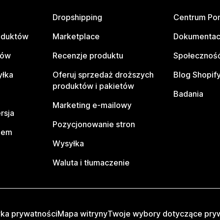
Dropshipping
Centrum Po
oduktów
Marketplace
Dokumentac
tów
Recenzje produktu
Społeczność
yłka
Oferuj sprzedaż droższych
Blog Shopif
produktów i pakietów
Badania
Marketing e-mailowy
rsja
Pozycjonowanie stron
pem
Wysyłka
Waluta i tłumaczenie
yka prywatności
Mapa witryny
Twoje wybory dotyczące pry