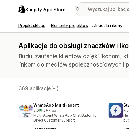
Shopify App Store
Projekt sklepu
Elementy projektów
Znaczki i ikony
Aplikacje do obsługi znaczków i ik
Buduj zaufanie klientów dzięki ikonom, 
linkom do mediów społecznościowych i p
369 aplikacje(-i)
WhatsApp Multi‑agent
St
na 5 gwiazdek
5,0
(2)
•
Free
Fre
Łączna liczba recenzji: 2
Multi-Agent WhatsApp Chat Button for
Hel
Direct Customer Support
but