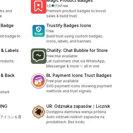
Magic Product Badges
na 5 gwiazdek
1,0
(1)
•
Free
Łączna liczba recenzji: 1
rks and
Premium product badges to boost
re
sales & build trust
 Badge
Trustify Badges Icons
Free
unt badge to
Build trust using custom badges,
icons, labels, and banners
 & Labels
Chatify: Chat Bubble for Store
Free trial available
Products.
Let customers chat via WhatsApp,
Messenger & more — all in one
 & Back
BL Payment Icons Trust Badges
Free plan available
SVG payment icons showing payment
methods and trust signals.
nstant
ING
UR: Odznaka zapasów｜Licznik
Dostępna darmowa wersja próbna
アイコンを選
Auto odznaki niskich zapasów na
produktach. Bez kodu.